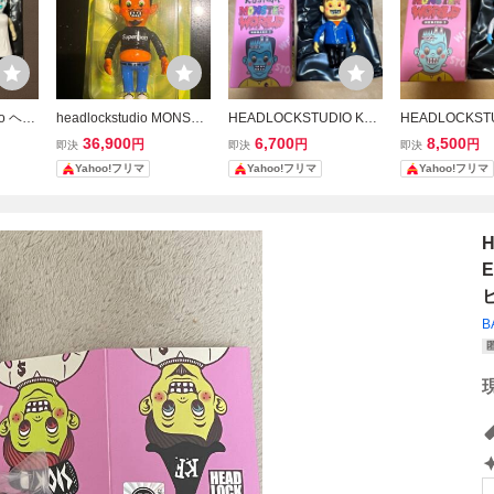
io ヘッ
headlockstudio MONSTE
HEADLOCKSTUDIO KUS
HEADLOCKST
USTO
R WORLD ブリスター ソ
TOM MONSTER WORLD
TOM MONSTE
36,900
6,700
8,500
円
円
円
即決
即決
即決
LD se
フビ ヘッドロックスタジ
SERIES 3 ソフビ
series 3 ソフビ
Yahoo!フリマ
Yahoo!フリマ
Yahoo!フリマ
オ
H
ビ
B