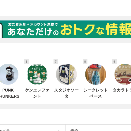
6
7
8
9
PUNK
ケンエレファ
スタジオソー
シークレット
タカラト
RUNKERS
ント
タ
ベース