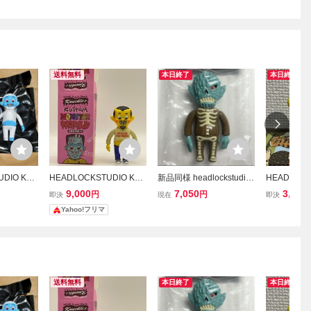
送料無料
本日終了
本日終了
UDIO KUS
HEADLOCKSTUDIO KUS
新品同様 headlockstudio
HEADLOCK
R WORLD
TOM MONSTER WORLD
Slime Kun ヘッドロック
nny's Weird
9,000
7,050
3,800
円
円
即決
現在
即決
シリーズ3 Diablo ヘッド
スタジオ スライムくん ソ
RUNO ブ
Yahoo!フリマ
ロックスタジオ ソフビ
フビ フィギュア grape br
ックスタジ
ain HXS GYAROMI kage
ズトイ ブ
maru designs MVH
ス
送料無料
本日終了
本日終了