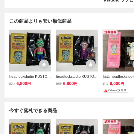
kstudio ソフビ
この商品よりも安い類似商品
送料無料
headlockstudio KUSTOM
headlockstudio KUSTOM
新品 headlockstud
MONSTER WORLD SERI
MONSTER WORLD SERI
ドロックスタジオ K
6,800
6,800
6,000
円
円
円
即決
即決
即決
ES 1 GrapeBrain how2w
ES 1 GrapeBrain how2w
M MONSTER WOR
Yahoo!フリマ
ork ヘッドロックスタジオ
ork ヘッドロックスタジオ
ries 3 ソフビ ③
hxs izumonster リアルヘ
hxs izumonster リアルヘ
ッド realhead sofvi b
ッド realhead sofvi g
今すぐ落札できる商品
送料無料