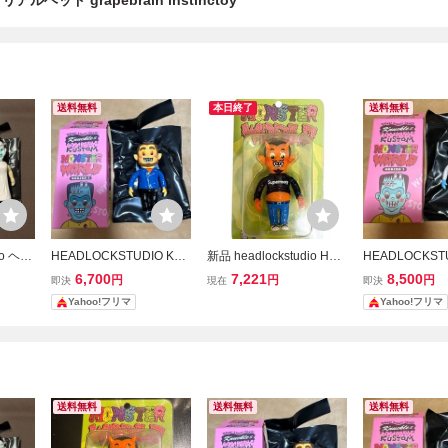
 リアルヘッド grapebrain instinctoy
送料無料
本日終了
送料無料
io ヘッ
HEADLOCKSTUDIO KUS
新品 headlockstudio HEA
HEADLOCKST
USTO
TOM MONSTER WORLD
D LOCK STUDIO ヘッド
TOM MONSTE
6,700
7,221
8,500
円
円
円
即決
現在
即決
LD se
SERIES 3 ソフビ
ロックスタジオ KUSTOM
series 3 ソフビ
Yahoo!フリマ
Yahoo!フリマ
MONSTERS DIABRO ソ
フビ grape brain 真頭玩
具 GYAROMI izumonster
HXS
送料無料
送料無料
送料無料