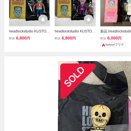
headlockstudio KUSTOM
headlockstudio KUSTOM
新品 headlockstud
MONSTER WORLD SERI
MONSTER WORLD SERI
ドロックスタジオ K
6,800
6,800
6,000
円
円
円
即決
即決
即決
ES 1 GrapeBrain how2w
ES 1 GrapeBrain how2w
M MONSTER WOR
Yahoo!フリマ
ork ヘッドロックスタジオ
ork ヘッドロックスタジオ
ries 3 ソフビ ③
hxs izumonster リアルヘ
hxs izumonster リアルヘ
ッド realhead sofvi b
ッド realhead sofvi g