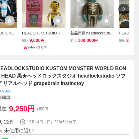
UDIO KUS
HEADLOCKSTUDIO KUS
新品同様 headlockstudio
HEADLOCK
R WORLD
TOM MONSTER WORLD
Slime Kun ヘッドロック
nny's Weird
9,000
109,000
3,800
円
円
即決
即決
即決
シリーズ3 Diablo ヘッド
スタジオ スライムくん ソ
RUNO ブ
Yahoo!フリマ
ロックスタジオ ソフビ
フビ フィギュア grape br
ックスタジ
ain HXS GYAROMI kage
ズトイ ブ
maru designs MVH
ス
EADLOCKSTUDIO KUSTOM MONSTER WORLD BON
E HEAD 黒★ヘッドロックスタジオ headlockstudio ソフ
 リアルヘッド grapebrain instinctoy
ANDAI
匿名配送
9,250
円
現在
（税0円）
22
件
12月14日（日）22時6分
終了
未使用に近い