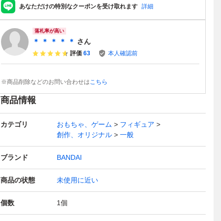
あなただけの特別なクーポンを受け取れます
詳細
落札率が高い
＊ ＊ ＊ ＊ ＊
さん
評価
63
本人確認前
※商品削除などのお問い合わせは
こちら
商品情報
カテゴリ
おもちゃ、ゲーム
フィギュア
創作、オリジナル
一般
ブランド
BANDAI
商品の状態
未使用に近い
個数
1
個