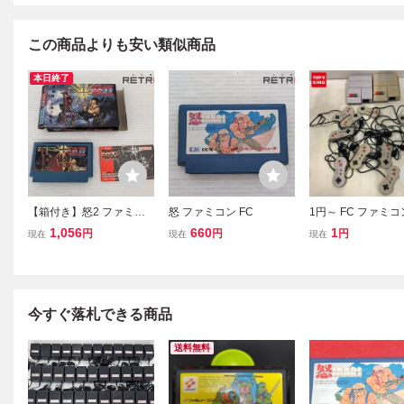
この商品よりも安い類似商品
本日終了
【箱付き】怒2 ファミコ
怒 ファミコン FC
1円～ FC ファミコ
ン FC
コントローラー
1,056
660
1
円
円
円
現在
現在
現在
今すぐ落札できる商品
送料無料