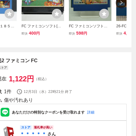
１８５円
FC ファミコンソフト[デ
FC ファミコンソフト
26-FC-1
2 ファミコ
ィグダグⅡ]
【怒 IKARI】KAC-1K ソ
ファミコン 
400
598
4,980
円
円
即決
即決
即決
 FC ソフ
フトのみSNK 管：AF090
3
み
7
怒2 ファミコン FC
ストア
1,122
円
現在
（税込）
1
件
12月3日（水）22時21分
終了
傷や汚れあり
あなただけの特別なクーポンを受け取れます
詳細
ストア
落札率が高い
＊ ＊ ＊ ＊ ＊
さん