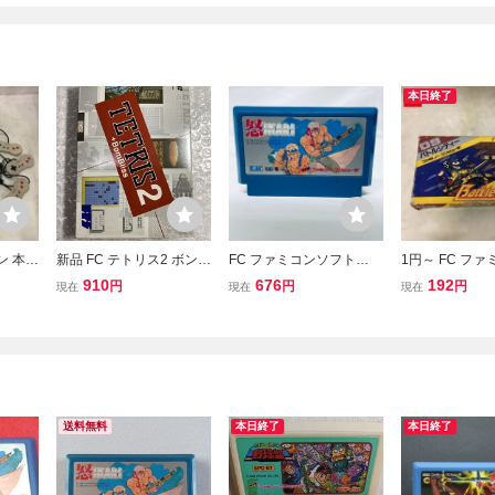
本日終了
ン 本体
新品 FC テトリス2 ボンブ
FC ファミコンソフト
1円～ FC ファ
リス TETRIS2 BomBliss
怒 ＩＫＡＲＩ ソフトの
ルシティー
910
676
192
円
円
円
現在
現在
現在
ファミコンソフト
み 起動確認済
送料無料
本日終了
本日終了