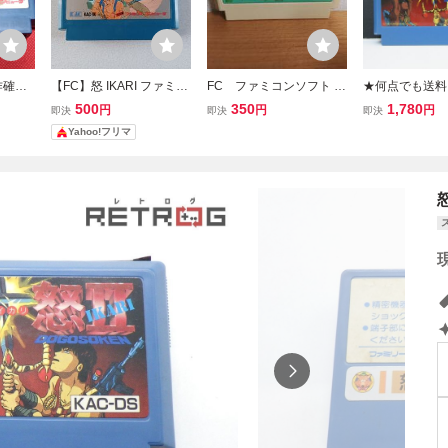
作確認
【FC】怒 IKARI ファミコ
FC ファミコンソフト フ
★何点でも送料
ン『怒
ン 動作確認済み
ァミコン野球盤 inn
★ 怒Ⅱ IKARI
500
350
1,780
円
円
円
即決
即決
即決
レクタ
ン ツ16レ即発送
Yahoo!フリマ
まとめ
ト 動作確認済