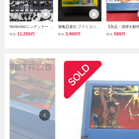
Nintendo/ニンテンドー フ
激亀忍者伝 ファミコンソ
【良品・清掃＆動
ァミコン・スーファミ 純
フト FC KONAMI ファミ
済】FC ファミコ
11,250
3,900
580
円
円
円
即決
即決
即決
正品ACアダプター (HVC-
コンソフト
（IKARI）』 コ
002) 45個まとめ売り 電
ー・マニア必見・
源ケーブル/FC/SFC ジャ
て・大量
ンク品