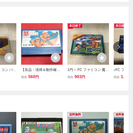
本日終了
本日終了
ミコン バト
【良品・清掃＆動作確認
1円～ FC ファミコン 魔界
♪FC ファ
済】FC ファミコン『怒
村
ラゴンクエス
560
903
1,000
円
円
現在
現在
現在
（IKARI）』 コレクタ
Ⅳレア物? 
ー・マニア必見・まとめ
作確認 経年
て・大量
送料無料
送料無料