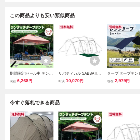
この商品よりも安い類似商品
送料無料
送料無料
期間限定!セール中 テント
サバティカル SABBATIC
タープ タープテント
タープ 3×3m UV 専用バ
AL テント アルニカ キャ
3m テント てんと
6,268
10,070
2,979
円
円
円
現在
即決
現在
ッグ付き セット ワンタッ
ンプ 2人 4人 5人 防水 2ル
ープ イベント キャ
チ タープテント ベンチレ
ーム ファミリー アルミポ
レクタタープ 日除
ーション アウトドア キャ
ー(002)
ト イベントテント
ンプ ad022
プタープ od344
今すぐ落札できる商品
送料無料
送料無料