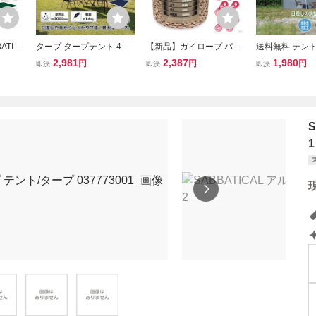
ATIC
タープ タープテント 4m
【新品】ガイロープ パラ
送料無料 テント
 キャ
3m テント てんと 軽量タ
コード 反射 5mm - テント
シート サイドシ
2,981
2,387
1,980
円
円
円
即決
即決
即決
防水 2ル
ープ イベント キャンプ
ロープ 耐荷重500kg 12芯
用 タープテント 
アルミポ
レクタタープ 日除けテン
30m巻 自在金具付き ガイ
用 横幕 シェー
ト イベントテント キャン
ドロープ 細引き キャンプ
アウトドア キャ
プタープ od344
タープ 50
ロープ ad047a
1