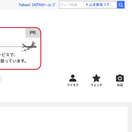
Yahoo! JAPAN
ヘルプ
山本舞香 1子出産
マイオク
ウォッチ
出品