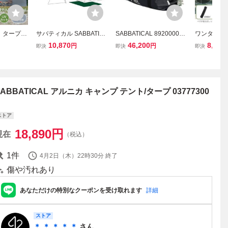
 タープ
サバティカル SABBATIC
SABBATICAL 892000040
ワンタッチ
ート 3m
AL テント アルニカ キャ
47000 サバティカル ツー
大型 テント
10,870
46,200
8,480
円
円
即決
即決
即決
ad022専
ンプ 2人 4人 5人 防水 2ル
ルーム テント キャンプ用
ト 3m×3m
ド 日よけ
ーム ファミリー アルミポ
品 中古 F11499267
ト ツーリン
ンプ ペグ
ール★m
圧 グリー
SABBATICAL アルニカ キャンプ テント/タープ 03777300
ストア
18,890
円
現在
（税込）
1
件
4月2日（木）22時30分
終了
傷や汚れあり
あなただけの特別なクーポンを受け取れます
詳細
ストア
＊ ＊ ＊ ＊ ＊
さん