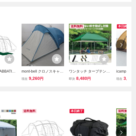
送料無料
本日終了
BBATIC
mont-bell クロノスキャビ
ワンタッチ タープテント
icamp So
ニカ キャ
ン4 キャンプ テント/ター
大型 テント キャンプテン
ドームテント
9,260
8,480
3,025
円
円
現在
即決
現在
人 防水 2ル
プ 037989001
ト 3m×3mテント UVカッ
クト キャン
 アルミポ
ト ツーリングテント 耐水
ープ 04205
圧 グリーン
送料無料
本日終了
送料無料