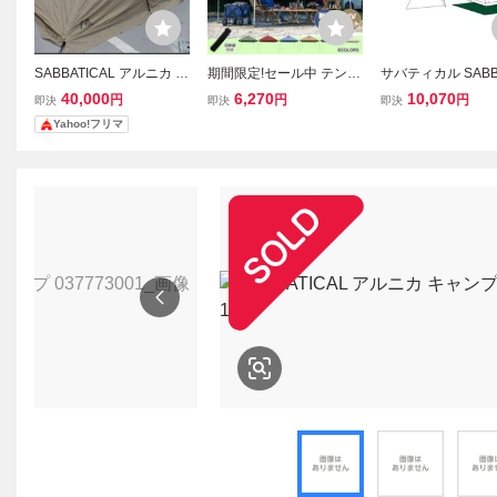
SABBATICAL アルニカ キ
期間限定!セール中 テント
サバティカル SABB
ャンプ テント
タープ 3×3m UV 専用バ
AL テント アルニカ
40,000
6,270
10,070
円
円
円
即決
即決
即決
ッグ付き セット ワンタッ
ンプ 2人 4人 5人 
Yahoo!フリマ
チ タープテント ベンチレ
ーム ファミリー 
ーション アウトドア キャ
ー(002)
ンプ ad022