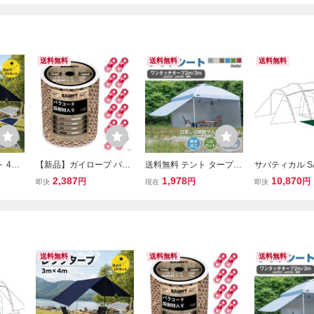
送料無料
送料無料
送料無料
 4m
【新品】ガイロープ パラ
送料無料 テント タープ
サバティカル SA
 軽量タ
コード 反射 5mm - テント
シート サイドシート 3m
AL テント アル
2,387
1,978
10,870
円
円
円
即決
現在
即決
ンプ
ロープ 耐荷重500kg 12芯
用 タープテント ad022専
ンプ 2人 4人 5
けテン
30m巻 自在金具付き ガイ
用 横幕 シェード 日よけ
ーム ファミリー
 キャン
ドロープ 細引き キャンプ
アウトドア キャンプ ペグ
ール★m
タープ 50
ロープ ad047a
送料無料
送料無料
送料無料