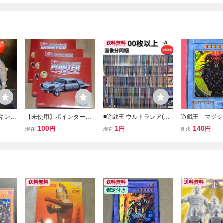
送料無料
 キング
【未使用】ポインターを
■遊戯王 ウルトラレア(ウ
遊戯王 マジシ
ルトラセ
つくるバインダー3箱 ウ
ル)1000枚以上 大量 まと
ブ・ブラックカ
100
1
140
円
円
円
現在
現在
即決
サン
ルトラセブン アシェット
め売り 送料無料■A
版) ウルトラ
セブン
送料無料
送料無料
送料無料
鑑定付き