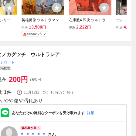
シリーズ
英雄勇像 ウルトラマンタ
在庫数4 即決 ウルトラマ
ウルトラ警
人像 超古
ロウ ウルトラセブン
ンシリーズ ウルトラセブ
ンヌ隊員×
13,500
2,222
4,500
円
円
即決
即決
即決
ち ウルト
ゾフィー 各２個計６
ン 英雄勇像 フィギュア
ルフィギュ
Yahoo!フリマ
個 未開封発送
セブン 
アクリルス
ヒノカグツチ ウルトラレア
ブシロード
匿名配送
200
円
現在
（税0円）
1
件
11月12日（水）18時59分
終了
やや傷や汚れあり
あなただけの特別なクーポンを受け取れます
詳細
落札率が高い
＊ ＊ ＊ ＊ ＊
さん