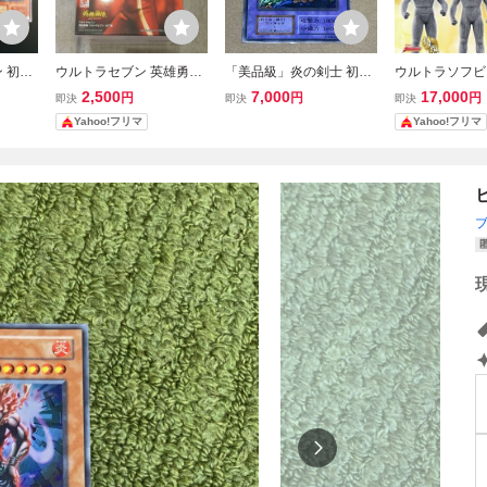
 初期
ウルトラセブン 英雄勇像
「美品級」炎の剣士 初期
ウルトラソフビ
2期 二
フィギュア バンプレスト
ウルトラシークレット 遊
特選 ティガの巨
2,500
7,000
17,000
円
円
円
即決
即決
即決
バー・ド
ウルトラマン60周年 未開
戯王 公式ガイドスタータ
代の英雄戦士た
Yahoo!フリマ
Yahoo!フリマ
ラレア
封まま発送
ーブック ウルシク
ラマンティガ