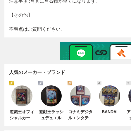
人気のメーカー・ブランド
1
2
3
4
5
遊戯王オフィ
遊戯王ラッシ
コナミデジタ
BANDAI
ア
シャルカード
ュデュエル
ルエンタテイ
ゲーム デュエ
ンメント
ルモンスター