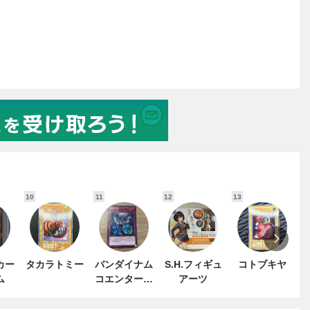
10
11
12
13
1
カー
タカラトミー
バンダイナム
S.H.フィギュ
コトブキヤ
ム
コエンターテ
アーツ
インメント