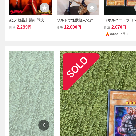
残少 新品未開封 即決 新
ウルトラ怪獣擬人化計画 f
リボルバードラゴン
作 ウルトラセブン 英雄勇
eat・pop宇宙恐竜ゼット
ウルトラ ME-65 
2,299
12,000
2,670
円
円
円
即決
即決
即決
像 ウルトラセブン 013 フ
ン フィギュア グリフ
期 遊戯王 リボル
Yahoo!フリマ
ィギュア
ォンエンタープライズ
ラゴン ウルト