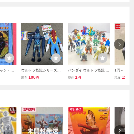
ャン・オ
ウルトラ怪獣シリーズ
バンダイ ウルトラ怪獣 シ
1円～ 未開
オス(復刻
メトロン星人 パワード
リーズ 破滅魔虫カイザー
動αウルト
100
1
12
円
円
円
現在
現在
現在
モンスター パワードバ
ドビシ など ソフビ まと
ルタン星人 セット BAN
めて /ジャンク 同梱不可
DAI
[50-290]
送料無料
本日終了