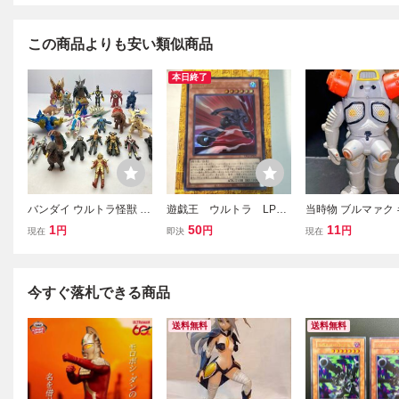
この商品よりも安い類似商品
本日終了
バンダイ ウルトラ怪獣 シ
遊戯王 ウルトラ LPG2
当時物 ブルマァク
リーズ ゼットン など ソ
-JP025 Ｄ－ＨＥＲＯ ダ
ジョー ソフビ ウ
1
50
11
円
円
円
現在
即決
現在
フビ まとめて /ジャンク
ッシュガイ LIMITED PAC
ブン 円谷プロ マル
同梱不可 [50-298]
K GX －ラーイエロー－
マルザン ウルトラ
移行期
今すぐ落札できる商品
送料無料
送料無料