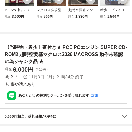
IZ1026 中古CD-R
マクロス強攻型 プ
超時空要塞マクロ
希少 プレイステ
OM PCエンジン S
ラモデル 超時空要
ス 永遠のラヴソン
ーション2 PS2
3,000
500
1,830
1,500
現在
円
現在
円
現在
円
現在
円
UPER CD-ROM2
塞マクロス SDF-1
グ MACROSS メ
専用ソフト 超時
超時空要塞マクロ
MACROSS 未組立
サイヤ PCE PC
空要塞マクロス M
ス 永遠のラヴソン
当時物 バンダイ A
エンジンソフト
ACROSS バンダ
グ NCS CD Vol.12
RII
CD-ROM 説明書
イ 当時物 レト
なし/BB
ロ ヴィンテージ
【当時物・希少】帯付き★ PCE PCエンジン SUPER CD-
ROM2 超時空要塞マクロス2036 MACROSS 動作未確認
の為ジャンク品 ★
6,000
円
現在
（税0円）
21
件
11月3日（月）21時34分
終了
傷や汚れあり
あなただけの特別なクーポンを受け取れます
詳細
5,000円相当、落札価格がお得に