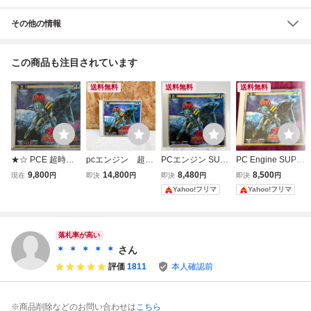
その他の情報
この商品も注目されています
送料無料
送料無料
送料無料
★☆ PCE 超時空
pcエンジン 超時
PCエンジン SUP
PC Engine SUPE
要塞 マクロス 203
空要塞マクロス20
ER CD-ROM2 超
R CD-ROM2 超時
9,800
14,800
8,480
8,500
現在
円
即決
円
即決
円
即決
円
6 帯付き PCエン
36 super CD-RO
時空要塞マクロス
空要塞マクロス M
Yahoo!フリマ
Yahoo!フリマ
ジン SUPER CD-
M2
2036 メサイヤ
ACROSS 2036
ROM2 MACROSS
☆★
落札率が高い
＊ ＊ ＊ ＊ ＊
さん
評価
1811
本人確認前
※商品削除などのお問い合わせは
こちら