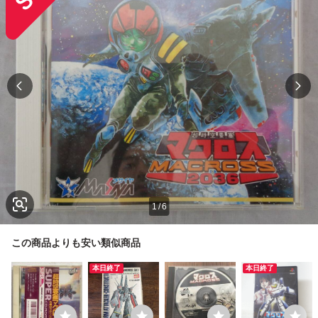
1
/
6
この商品よりも安い類似商品
本日終了
本日終了