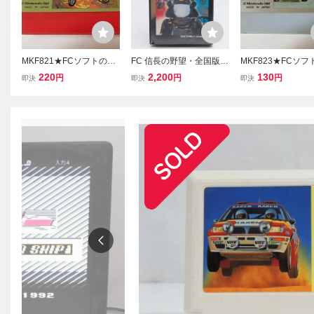
MKF821★FCソフトのみ
FC 信長の野望・全国版
MKF823★FCソ
エキサイトバイク EXCIT
説明書付 ファミコン ファ
F1レース F1RACE
220
2,200
130
円
円
円
即決
即決
即決
EBIKE 起動確認済み クリ
ミリーコンピュータ KOEI
認済み クリーニン
ーニング済み ファミコン
光栄 レトロゲーム
ファミコン ファミ
ファミリーコンピュータ
ンピュータ