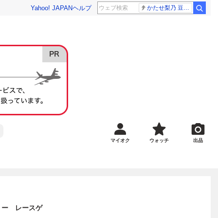
Yahoo! JAPAN
ヘルプ
かたせ梨乃 豆原一成
マイオク
ウォッチ
出品
リー レースゲ