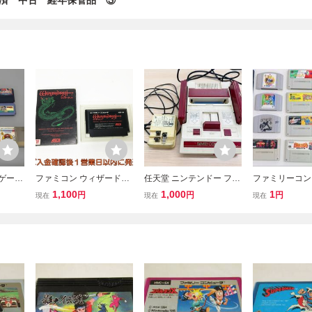
済 中古 経年保管品 ③
 ゲーム
ファミコン ウィザードリ
任天堂 ニンテンドー ファ
ファミリーコン
Nint
ィ ゲームソフト 箱付き F
ミリーコンピュータ ファ
ゲーム ファミコ
1,100
1,000
1
円
円
円
現在
現在
現在
AI バ
C ファミリーコンピュー
ミコン 本体 レトロゲーム
ト ジャンク品 
コンピ
タ 起動確認済み J06-062f
ト PSP プレ
 懐かし
k/F3
ン2 まとめ１８
任天堂