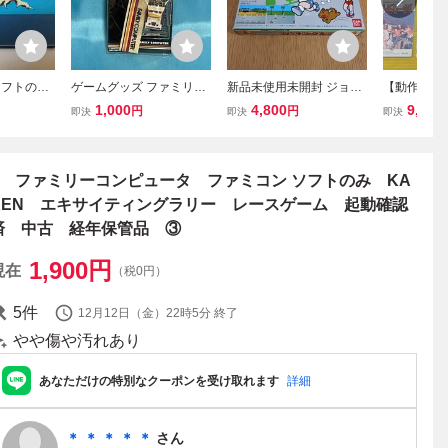
Cソフトのみ
ゲームグッズ ファミリー
新品未使用未開封 ジョギ
【動作確認品
UPERMA
コンピュータ Nitendo 携
ングレース バンダイ レト
ntendo 
1,000
4,800
9,000
円
円
即決
即決
即決
 クリーニ
帯ストラップ ファミコン
ロゲームソフト ファミコ
ト FC用ソ
コン ファ
本体
ン ファミリートレーナー
ーコンピュ
ータ
ファミリーコンピュータ
めぞん一刻 B
品 経年保管
□ ファミリーコンピュータ ファミコン ソフトのみ KA
KEN エキサイティングラリー レースゲーム 起動確認
済 中古 経年保管品 ③
1,900
円
現在
（税0円）
5
件
12月12日（金）22時5分
終了
やや傷や汚れあり
あなただけの特別なクーポンを受け取れます
詳細
＊ ＊ ＊ ＊ ＊
さん