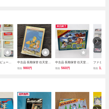
本日終了
ピュータ
中古品 長期保管 任天堂
中古品 長期保管 任天堂
ファミコン
ン カセッ
ファミリー コンピュータ
ファミリー コンピュータ
ーファミコ
980
560
1,400
円
円
現在
現在
現在
1円スター
ドラゴンバスター FC フ
魔界村 まかいむら カプコ
め ファミ
イステーショ
ァミコン ソフト
ン FC ファミコン ソフト
タ SFC コ
点 ソフト
箱 説明書 1円 から 売り切
説2 大魔司
り
者龍剣伝2 K
送料無料