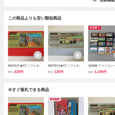
ーム 起動確認
この商品よりも安い類似商品
本日終了
MKF821★FCソフトのみ
MKF823★FCソフトのみ
当時物 ファミコン
エキサイトバイク EXCIT
F1レース F1RACE 起動確
ソフト 大量まとめて 
220
130
1,100
円
円
円
即決
即決
現在
EBIKE 起動確認済み クリ
認済み クリーニング済み
endo 任天堂 BAND
ーニング済み ファミコン
ファミコン ファミリーコ
ンダイ ファミリー
ファミリーコンピュータ
ンピュータ
ュータ 昭和レトロ
い 現状品
今すぐ落札できる商品
送料無料