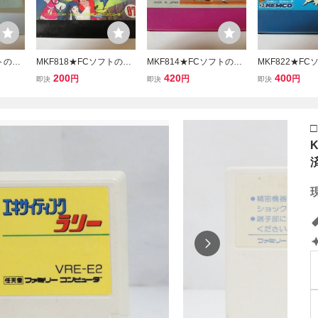
フトのみ
MKF818★FCソフトのみ
MKF814★FCソフトのみ
MKF822★F
 起動確
影の伝説 起動確認済み ク
スパルタンＸ 起動確認済
スーパーマン S
200
420
400
円
円
円
即決
即決
即決
グ済み
リーニング済み ファミコ
み クリーニング済み ファ
N 起動確認済み
リーコ
ン ファミリーコンピュー
ミコン ファミリーコンピ
ング済み ファミ
タ
ュータ
ミリーコンピュ