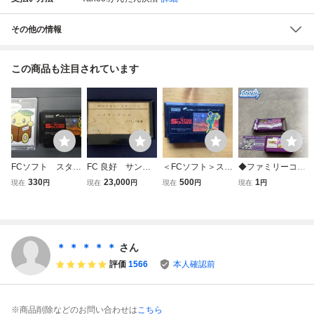
その他の情報
この商品も注目されています
FCソフト スタ
FC 良好 サンプ
＜FCソフト＞スタ
◆ファミリーコン
ー ソルジャー
ル ハイウェイス
ー・ソルジャー
ピューター/ファミ
330
23,000
500
1
現在
円
現在
円
現在
円
現在
円
動作未確認 裏面
ター
コン/FC キラキラ
名入り 801
スターナイト DX
ソフト
＊ ＊ ＊ ＊ ＊
さん
評価
1566
本人確認前
※商品削除などのお問い合わせは
こちら