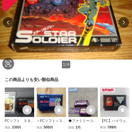
1
/
4
この商品よりも安い類似商品
送料無料
FCソフト スタ
＜FCソフト＞スタ
◆ファミリーコン
【FC】ハイウェイ
ー ソルジャー
ー・ソルジャー
ピューター/ファミ
スター ファミコン
330
500
1
799
現在
円
現在
円
現在
円
即決
円
動作未確認 裏面
コン/FC キラキラ
動作確認済み