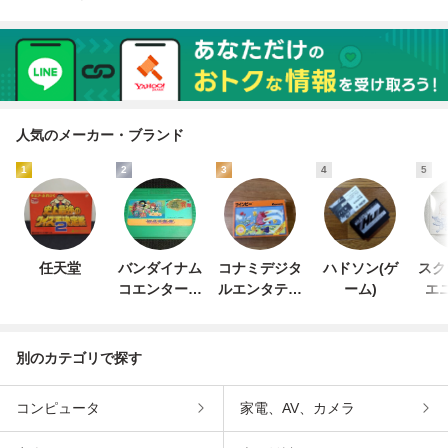
人気のメーカー・ブランド
1
2
3
4
5
任天堂
バンダイナム
コナミデジタ
ハドソン(ゲ
スク
コエンターテ
ルエンタテイ
ーム)
エ
インメント
ンメント
別のカテゴリで探す
コンピュータ
家電、AV、カメラ