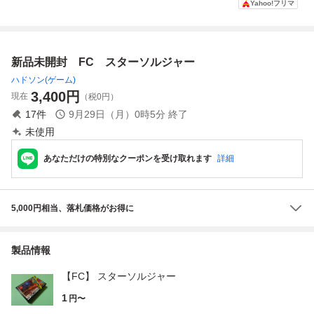
Yahoo!フリマ
名入り 801
スターナイト DX
ソフト
新品未開封 FC スターソルジャー
ハドソン(ゲーム)
3,400
円
現在
（税0円）
17
件
9月29日（月）0時5分
終了
未使用
あなただけの特別なクーポンを受け取れます
詳細
5,000円相当、落札価格がお得に
製品情報
【FC】 スターソルジャー
1
円〜