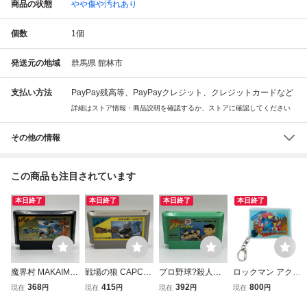
商品の状態
やや傷や汚れあり
個数
1
個
発送元の地域
群馬県 館林市
支払い方法
PayPay残高等、PayPayクレジット、クレジットカードなど
詳細はストア情報・商品説明を確認するか、ストアに確認してください
その他の情報
この商品も注目されています
本日終了
本日終了
本日終了
本日終了
魔界村 MAKAIMU
戦場の狼 CAPCO
プロ野球?殺人事
ロックマン アクリ
RA CAPCOM カプ
M 1986 カプコン
件! 1988 c CAPC
ルキーホルダー 非
368
415
392
800
現在
円
現在
円
現在
円
現在
円
コン ファミリーコ
Nintendo 任天堂
OM カプコン Nint
売品 CAPCOM カ