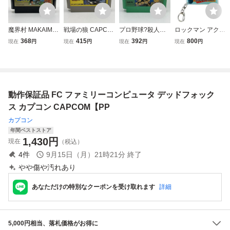
魔界村 MAKAIMU
戦場の狼 CAPCO
プロ野球?殺人事
ロックマン アクリ
RA CAPCOM カプ
M 1986 カプコン
件! 1988 c CAPC
ルキーホルダー 非
368
415
392
800
現在
円
現在
円
現在
円
現在
円
コン ファミリーコ
Nintendo 任天堂
OM カプコン Nint
売品 CAPCOM カ
ンピュータ FAMIL
ファミリーコンピ
endo 任天堂 ファ
プコン ファミコン
Y COMPUTER フ
ュータ FAMILY C
ミリーコンピュー
ファミリーコンピ
ァミコン FC ソフ
OMPUTER ファミ
タ ファミコン FC
ュータ パッケージ
ト カセット カー
コン FC ソフト カ
ソフト カセット
デザイン
動作保証品 FC ファミリーコンピュータ デッドフォック
トリッジ
セット カートリッ
カートリッジ
ジ
ス カプコン CAPCOM【PP
カプコン
年間ベストストア
1,430
円
現在
（税込）
4
件
9月15日（月）21時21分
終了
やや傷や汚れあり
あなただけの特別なクーポンを受け取れます
詳細
5,000円相当、落札価格がお得に