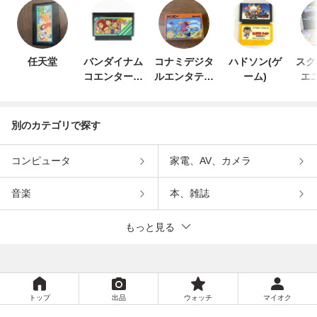
任天堂
バンダイナム
コナミデジタ
ハドソン(ゲ
スク
コエンターテ
ルエンタテイ
ーム)
エ
インメント
ンメント
別のカテゴリで探す
コンピュータ
家電、AV、カメラ
音楽
本、雑誌
もっと見る
トップ
出品
ウォッチ
マイオク