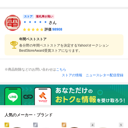
ンピュータ FAMIL
ファミリーコンピ
endo 任天堂 ファ
プコン ファミコン
Y COMPUTER フ
ュータ FAMILY C
ミリーコンピュー
ファミリーコンピ
ァミコン FC ソフ
OMPUTER ファミ
タ ファミコン FC
ュータ パッケージ
ト カセット カー
コン FC ソフト カ
ソフト カセット
デザイン
ストア
落札率が高い
トリッジ
セット カートリッ
カートリッジ
＊ ＊ ＊ ＊ ＊
さん
ジ
評価
98908
年間ベストストア
各分野の年間ベストストアを決定するYahoo!オークション
BestStoreAward受賞ストアになります。
※商品削除などのお問い合わせは
こちら
ストアの情報
ニュースレター配信登録
人気のメーカー・ブランド
1
2
3
4
5