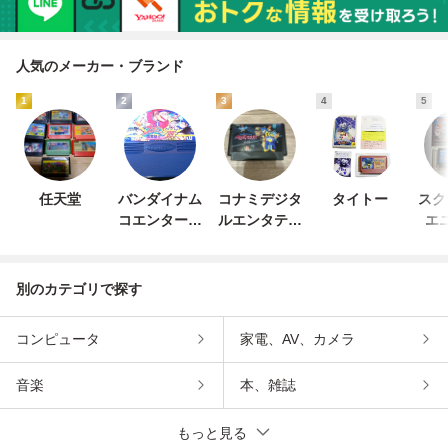
人気のメーカー・ブランド
1
2
3
4
5
任天堂
バンダイナム
コナミデジタ
タイトー
スク
コエンターテ
ルエンタテイ
エ
インメント
ンメント
別のカテゴリで探す
コンピュータ
家電、AV、カメラ
音楽
本、雑誌
もっと見る