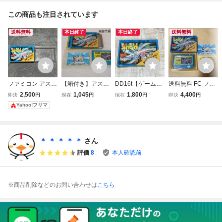
この商品も注目されています
送料無料
本日終了
本日終了
送料無料
ファミコン アスト
【箱付き】アスト
DD16t【ゲーム】
送料無料 FC ファ
ロロボSASA 箱の
ロロボ・ササ ファ
FC ファミコン ア
ミコン アストロロ
2,500
1,045
1,800
4,400
即決
円
現在
円
現在
円
即決
円
み
ミコン FC
ストロロボ SASA
ボSASA 箱 説明書
Yahoo!フリマ
任天堂 Nintendo
等付 アストロロボ
箱説付
ササ FCソフト FA
MICON FAMILY C
OMPUTER ファミ
＊ ＊ ＊ ＊ ＊
さん
リーコンピュータ
評価
8
本人確認前
※商品削除などのお問い合わせは
こちら