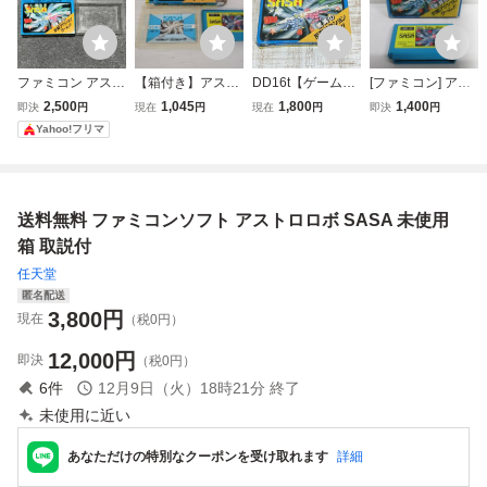
ファミコン アスト
【箱付き】アスト
DD16t【ゲーム】
[ファミコン] アス
ロロボSASA 箱の
ロロボ・ササ ファ
FC ファミコン ア
トロロボSASA [箱
2,500
1,045
1,800
1,400
即決
円
現在
円
現在
円
即決
円
み
ミコン FC
ストロロボ SASA
コピー] № 1012
Yahoo!フリマ
任天堂 Nintendo
0
箱説付
送料無料 ファミコンソフト アストロロボ SASA 未使用
箱 取説付
任天堂
匿名配送
3,800
円
現在
（税0円）
12,000
円
即決
（税0円）
6
件
12月9日（火）18時21分
終了
未使用に近い
あなただけの特別なクーポンを受け取れます
詳細