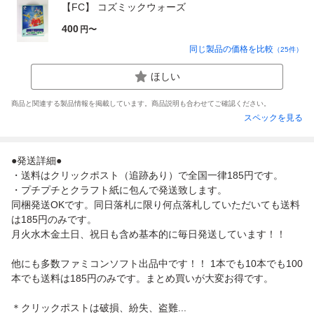
【FC】 コズミックウォーズ
400
円〜
同じ製品の価格を比較
（
25
件）
ほしい
商品と関連する製品情報を掲載しています。商品説明も合わせてご確認ください。
スペックを見る
●発送詳細●
・送料はクリックポスト（追跡あり）で全国一律185円です。
・プチプチとクラフト紙に包んで発送致します。
同梱発送OKです。同日落札に限り何点落札していただいても送料
は185円のみです。
月火水木金土日、祝日も含め基本的に毎日発送しています！！
他にも多数ファミコンソフト出品中です！！ 1本でも10本でも100
本でも送料は185円のみです。まとめ買いが大変お得です。
＊クリックポストは破損、紛失、盗難...