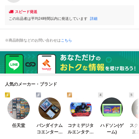
スピード発送
この出品者は平均24時間以内に発送しています
詳細
※商品削除などのお問い合わせは
こちら
人気のメーカー・ブランド
1
2
3
4
5
任天堂
バンダイナム
コナミデジタ
ハドソン(ゲ
スク
コエンターテ
ルエンタテイ
ーム)
エ
インメント
ンメント