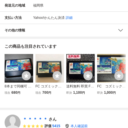
発送元の地域
福岡県
支払い方法
Yahoo!かんたん決済
詳細
その他の情報
この商品も注目されています
送料無料
8本まで同梱可 フ
FC コズミックウ
送料無料 即買 FC
FC コズミックウ
ァミコン FC コズ
ォーズ ソフトのみ
コズミックウォー
ォーズ ファミコ
680
700
1,100
1,000
現在
円
現在
円
即決
円
即決
円
ミックウォーズ C
【動作確認済】
ズ メンテ済
ンソフト コナミ
OSMIC WARS 動
作確認画面付き G
200/J1727
＊ ＊ ＊ ＊ ＊
さん
評価
5415
本人確認前