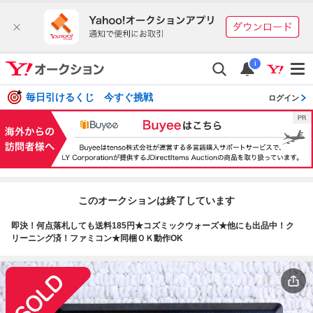
i
毎日引けるくじ 今すぐ挑戦
ログイン
このオークションは終了しています
即決！何点落札しても送料185円★コズミックウォーズ★他にも出品中！ク
リーニング済！ファミコン★同梱ＯＫ動作OK