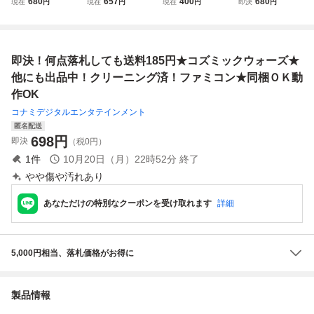
680
657
400
680
現在
円
現在
円
現在
円
即決
円
ミックウォーズ C
ォーズ ソフトのみ
円] FC コズミック
クウォーズ ファミ
OSMIC WARS 動
起動確認済
ウォーズ B カセッ
コン チ38レ即発
作確認画面付き G
トのみ ファミコン
送 FC ソフト 動作
200/J1727
ゲームソフト」現
確認済み
即決！何点落札しても送料185円★コズミックウォーズ★
状渡し
他にも出品中！クリーニング済！ファミコン★同梱ＯＫ動
作OK
コナミデジタルエンタテインメント
匿名配送
698
円
即決
（税0円）
1
件
10月20日（月）22時52分
終了
やや傷や汚れあり
あなただけの特別なクーポンを受け取れます
詳細
5,000円相当、落札価格がお得に
製品情報