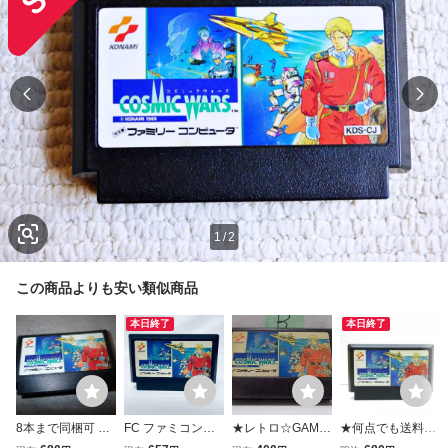
1
/
2
この商品よりも安い類似商品
本日終了
本日終了
8本まで同梱可 フ
FC ファミコンソ
★レトロ☆GAME
★何点でも送料１
ァミコン FC コズ
フト コズミックウ
★珍品「[送料430
８５円★ コズミッ