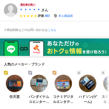
ト アンタッチャブ
ALT-U6 ソフトと
ル THE UNTOUC
説明書のみ
落札率が高い
HABLES ALT-U6
＊ ＊ ＊ ＊ ＊
さん
評価
383
本人確認前
※商品削除などのお問い合わせは
こちら
人気のメーカー・ブランド
1
2
3
4
5
任天堂
バンダイナム
コナミデジタ
ハドソン(ゲ
スク
コエンターテ
ルエンタテイ
ーム)
エ
インメント
ンメント