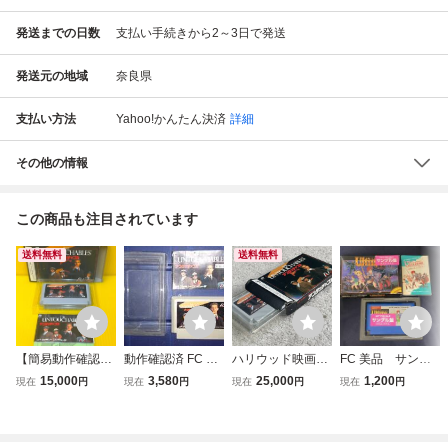
発送までの日数
支払い手続きから2～3日で発送
発送元の地域
奈良県
支払い方法
Yahoo!かんたん決済
詳細
その他の情報
この商品も注目されています
送料無料
送料無料
【簡易動作確認品
動作確認済 FC フ
ハリウッド映画を
FC 美品 サンプ
中古品 経年保管
ァミコン アンタッ
ゲーム化! 新品未
ル ウルティマ
15,000
3,580
25,000
1,200
現在
円
現在
円
現在
円
現在
円
品】任天堂 Ninten
チャブル THE UN
使用 美品 激レア
恐怖のエクソダ
do ファミコン用
TOUCHABLES ア
アンタッチャブル
ス 箱説付き
ソフト FC用ソフ
ルトロン ALTRON