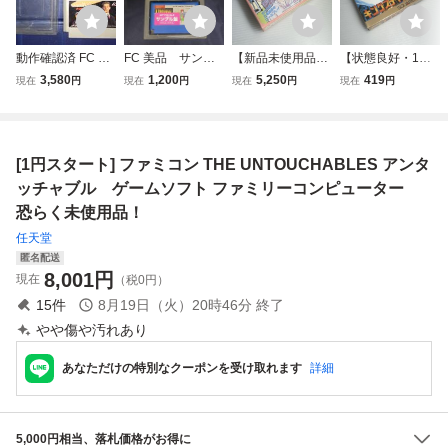
動作確認済 FC フ
FC 美品 サンプ
【新品未使用品・
【状態良好・1円
ァミコン アンタッ
ル ウルティマ
1円スタート】フ
スタート】ファミ
3,580
1,200
5,250
419
現在
円
現在
円
現在
円
現在
円
チャブル THE UN
恐怖のエクソダ
ァミコンソフト タ
コンソフト ファミ
TOUCHABLES ア
ス 箱説付き
ッチ ミステリーオ
コンソフト キング
ルトロン ALTRON
ブトライアング
スナイト FC
ALT-U6 ソフトと
ル FC
[1円スタート] ファミコン THE UNTOUCHABLES アンタ
説明書のみ
ッチャブル ゲームソフト ファミリーコンピューター
恐らく未使用品！
任天堂
匿名配送
8,001
円
現在
（税0円）
15
件
8月19日（火）20時46分
終了
やや傷や汚れあり
あなただけの特別なクーポンを受け取れます
詳細
5,000円相当、落札価格がお得に