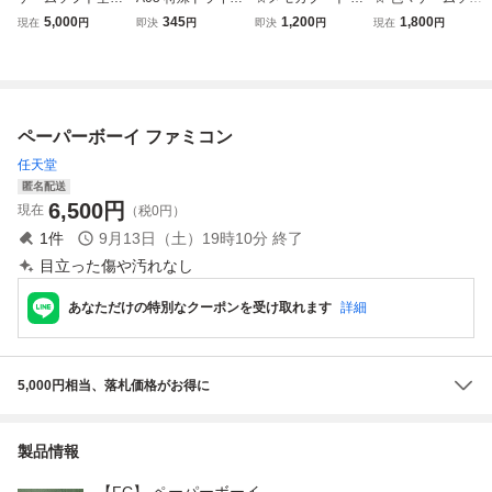
まとめ売り スーパ
ー 3.8mm 4.5m
966 swapmagic P
ト 19本セット ス
5,000
345
1,200
1,800
現在
円
即決
円
即決
円
現在
円
ーファミコンPSフ
m y字2.5mm 2本
S2 改造 freemcbo
ーファミ ファミコ
ァミコンPSPゲー
セット 分解 ス
ot スーパー ファミ
ン 64 メガドライ
ムボーイPS3ゲー
ーパーファミコン
コン ゲームボーイ
ブ ゲームギア ゲ
ムキューブアドバ
ゲームボーイ レト
アドバンス カラー
ームボーイ DS マ
ンスセガサターン
ロゲーム 電池交
メモリーカード 作
リオ ポケモン ゼ
ペーパーボーイ ファミコン
ニンテンドー64VI
換 修理
成 fmcb
ルダ Ｓ6072403
TA
任天堂
匿名配送
6,500
円
現在
（税0円）
1
件
9月13日（土）19時10分
終了
目立った傷や汚れなし
あなただけの特別なクーポンを受け取れます
詳細
5,000円相当、落札価格がお得に
製品情報
【FC】 ペーパーボーイ