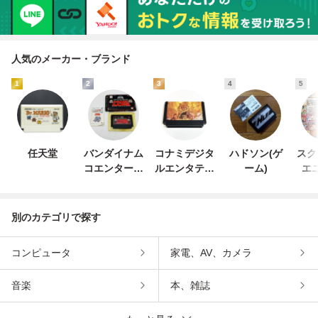
人気のメーカー・ブランド
1
2
3
4
5
任天堂
バンダイナム
コナミデジタ
ハドソン(ゲ
スク
コエンターテ
ルエンタテイ
ーム)
エ
インメント
ンメント
別のカテゴリで探す
コンピュータ
家電、AV、カメラ
音楽
本、雑誌