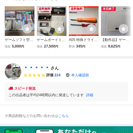
送料無料
送料無料
本日終了
ゲームソフト空箱
ゲームボーイミク
A05 特殊ドライバ
【動作品】ゲーム
まとめ売り スーパ
ロ ファミコンカ
ー 3.8mm 4.5m
ボーイアドバンス
5,000
27,500
345
9,625
現在
円
現在
円
即決
円
現在
円
ーファミコンPSフ
ラー 送料無料
m y字2.5mm 2本
SP本体（AGS-00
ァミコンPSPゲー
セット 分解 ス
1/ファミコンカラ
ムボーイPS3ゲー
ーパーファミコン
ー） ゲームボーイ
ムキューブアドバ
ゲームボーイ レト
アドバンス GBA
＊ ＊ ＊ ＊ ＊
さん
ンスセガサターン
ロゲーム 電池交
評価
224
本人確認前
ニンテンドー64VI
換 修理
TA
スピード発送
この出品者は平均24時間以内に発送しています
詳細
※商品削除などのお問い合わせは
こちら