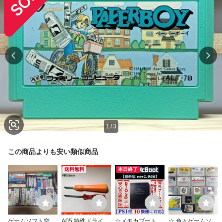
1
/
3
この商品よりも安い類似商品
送料無料
本日終了
ゲームソフト空箱
A05 特殊ドライバ
☆メモカブート 1.
☆ 色々ゲームソフ