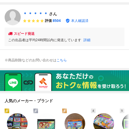
C ファミコン
簡易清掃済 FC
梱可 簡易清掃済
同梱可 簡易清掃
ファミコン
FC ファミコン
済 FC ファミコ
ン
＊ ＊ ＊ ＊ ＊
さん
評価
8504
本人確認済
スピード発送
この出品者は平均24時間以内に発送しています
詳細
※商品削除などのお問い合わせは
こちら
人気のメーカー・ブランド
1
2
3
4
5