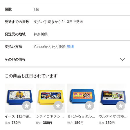
個数
1
個
発送までの日数
支払い手続きから2～3日で発送
発送元の地域
神奈川県
支払い方法
Yahoo!かんたん決済
詳細
その他の情報
この商品も注目されています
イース【動作確認
シティコネクショ
まじかる☆タルる
ウルティマ 恐怖の
済】８本まで同梱
ン【動作確認済】
ートくん【動作確
エクソダス【動作
780
380
150
150
現在
円
現在
円
現在
円
現在
円
可 簡易清掃済 F
８本まで同梱可
認済】８本まで同
確認済】８本まで