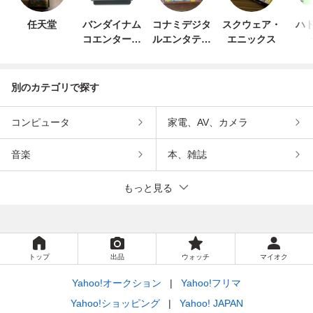
任天堂
バンダイナム
コナミデジタ
スクウェア・
ハド
コエンターテ
ルエンタテイ
エニックス
インメント
ンメント
別のカテゴリで探す
コンピュータ
家電、AV、カメラ
音楽
本、雑誌
もっと見る
トップ
出品
ウォッチ
マイオク
Yahoo!オークション
Yahoo!フリマ
Yahoo!ショッピング
Yahoo! JAPAN