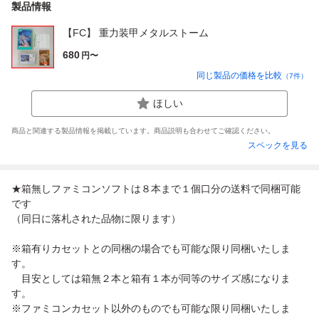
製品情報
【FC】 重力装甲メタルストーム
680
円〜
同じ製品の価格を比較
（
7
件）
ほしい
商品と関連する製品情報を掲載しています。商品説明も合わせてご確認ください。
スペックを見る
★箱無しファミコンソフトは８本まで１個口分の送料で同梱可能
です
（同日に落札された品物に限ります）
※箱有りカセットとの同梱の場合でも可能な限り同梱いたしま
す。
目安としては箱無２本と箱有１本が同等のサイズ感になりま
す。
※ファミコンカセット以外のものでも可能な限り同梱いたしま