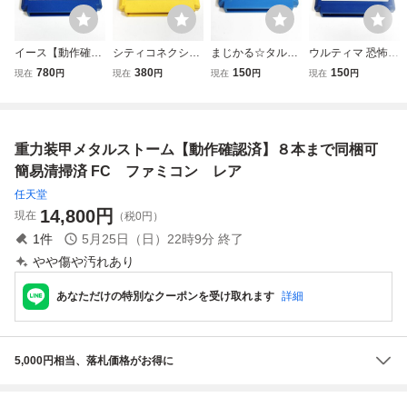
イース【動作確認
シティコネクショ
まじかる☆タルる
ウルティマ 恐怖の
済】８本まで同梱
ン【動作確認済】
ートくん【動作確
エクソダス【動作
780
380
150
150
現在
円
現在
円
現在
円
現在
円
可 簡易清掃済 F
８本まで同梱可
認済】８本まで同
確認済】８本まで
C ファミコン
簡易清掃済 FC
梱可 簡易清掃済
同梱可 簡易清掃
ファミコン
FC ファミコン
済 FC ファミコ
ン
重力装甲メタルストーム【動作確認済】８本まで同梱可
簡易清掃済 FC ファミコン レア
任天堂
14,800
円
現在
（税0円）
1
件
5月25日（日）22時9分
終了
やや傷や汚れあり
あなただけの特別なクーポンを受け取れます
詳細
5,000円相当、落札価格がお得に