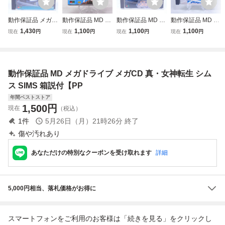
動作保証品 メガC
動作保証品 MD メ
動作保証品 MD メ
動作保証品 MD メ
D ナイトストライ
ガCD ルナ エター
ガCD ソル・フィ
ガCD ロードブラ
1,430
1,100
1,100
1,100
現在
円
現在
円
現在
円
現在
円
カー 箱説帯付【P
ナルブルー LUNA
ース 箱説付【PP
スターFX ROAD B
P
R ETERNAL BLU
LASTER FX 箱説
E 箱説帯/マップ/C
帯ハガキ付【PP
D付【PP
動作保証品 MD メガドライブ メガCD 真・女神転生 シム
ス SIMS 箱説付【PP
年間ベストストア
1,500
円
現在
（税込）
1
件
5月26日（月）21時26分
終了
傷や汚れあり
あなただけの特別なクーポンを受け取れます
詳細
5,000円相当、落札価格がお得に
スマートフォンをご利用のお客様は「続きを見る」をクリックし