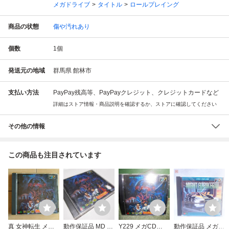
メガドライブ
タイトル
ロールプレイング
商品の状態
傷や汚れあり
個数
1
個
発送元の地域
群馬県 館林市
支払い方法
PayPay残高等、PayPayクレジット、クレジットカードなど
詳細はストア情報・商品説明を確認するか、ストアに確認してください
その他の情報
この商品も注目されています
真 女神転生 メガC
動作保証品 MD メ
Y229 メガCD
動作保証品 メガC