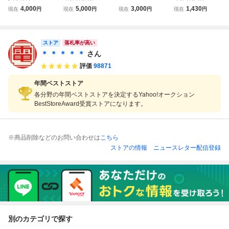
D メガドライブ M
ガドライブ メガC
真・女神転生 ME
D ナイトストライ
4,000
5,000
3,000
1,430
現在
円
現在
円
現在
円
現在
円
D SIMS MEGA-C
D 真・女神転生 シ
GA-CD メガCD メ
カー 箱説帯付【P
D
ムス SIMS 箱説帯
ガドライブ MD シ
P
付 yg7115
ムス
ストア
落札率が高い
＊ ＊ ＊ ＊ ＊
さん
評価
98871
年間ベストストア
各分野の年間ベストストアを決定するYahoo!オークション
BestStoreAward受賞ストアになります。
※商品削除などのお問い合わせは
こちら
ストアの情報
ニュースレター配信登録
別のカテゴリで探す