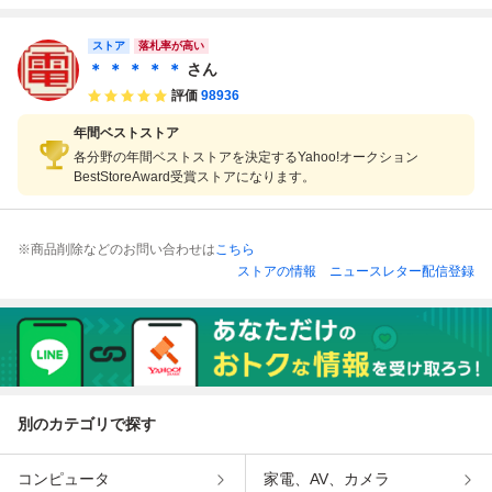
D
ムス SIMS 箱説帯
ガドライブ MD シ
AWK 箱説帯付【P
付 yg7115
ムス
P
ストア
落札率が高い
＊ ＊ ＊ ＊ ＊
さん
評価
98936
年間ベストストア
各分野の年間ベストストアを決定するYahoo!オークション
BestStoreAward受賞ストアになります。
※商品削除などのお問い合わせは
こちら
ストアの情報
ニュースレター配信登録
別のカテゴリで探す
コンピュータ
家電、AV、カメラ