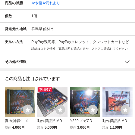
商品の状態
やや傷や汚れあり
個数
1
個
発送元の地域
群馬県 館林市
支払い方法
PayPay残高等、PayPayクレジット、クレジットカードなど
詳細はストア情報・商品説明を確認するか、ストアに確認してください
その他の情報
この商品も注目されています
本日終了
真 女神転生 メガC
動作保証品 MD メ
Y229 メガCD
動作保証品 MD メ
D メガドライブ M
ガドライブ メガC
真・女神転生 ME
ガCD サンダーホ
4,000
5,000
3,000
1,100
現在
円
現在
円
現在
円
現在
円
D SIMS MEGA-C
D 真・女神転生 シ
GA-CD メガCD メ
ーク THUNDER H