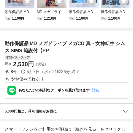
動作保証品 MD メ
MD メガドライブ
動作保証品 MD メ
動作保証品 MD メ
ガCD サンダーホ
メガCD 電忍アレ
ガCD タイムギャ
ガCD スター・ウ
1,100
1,210
1,100
1,100
現在
円
現在
円
現在
円
現在
円
ーク THUNDER H
スタ COMPILE コ
ル TIME GAL 箱説
ォーズ レベルアサ
AWK 箱説帯付【P
ンパイル 箱説付
帯ハガキ付【PP
ルト 箱説ハガキ付
P
【PP
【PP
動作保証品 MD メガドライブ メガCD 真・女神転生 シム
ス SIMS 箱説付【PP
年間ベストストア
2,530
円
現在
（税込）
8
件
5月7日（水）21時36分
終了
やや傷や汚れあり
あなただけの特別なクーポンを受け取れます
詳細
5,000円相当、落札価格がお得に
スマートフォンをご利用のお客様は「続きを見る」をクリックし