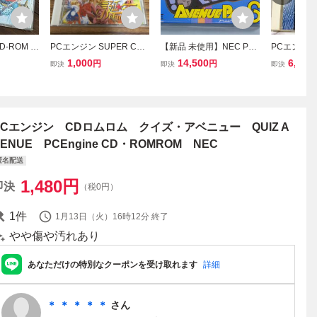
D-ROM ソ
PCエンジン SUPER CD-
【新品 未使用】NEC PC
PCエンジン
ニュー N
ROM2 誕生 Debut NECア
エンジン アベニューパッ
ROM2 HE
1,000
14,500
6,000
円
円
即決
即決
即決
APR-101
ベニュー
ド6 PC Engine AVENU
ファイアー
書有り●
E PAD 6
認 NE
B9
PCエンジン CDロムロム クイズ・アベニュー QUIZ A
VENUE PCEngine CD・ROMROM NEC
匿名配送
1,480
円
即決
（税0円）
1
件
1月13日（火）16時12分
終了
やや傷や汚れあり
あなただけの特別なクーポンを受け取れます
詳細
＊ ＊ ＊ ＊ ＊
さん