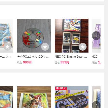
ーム スペ
★☆PCエンジンCDソフ
NEC PC Engine 5games
610 モン
002 NE
ト クイズアベニュー2
tested PCエンジン ゲーム
ー 闇の竜騎士
980
999
1,000
円
円
現在
現在
現在
Cエンジン
☆★
5本 動作確認済 I85
26 NEC
OM2 ソフ
エンジン SU
M2 ソフト
本日終了