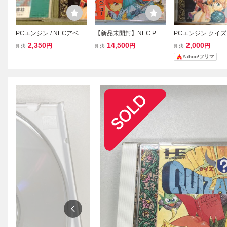
PCエンジン / NECアベニ
【新品未開封】NEC PC
PCエンジン クイ
ュー / クイズアベニュー 2
エンジン クイズアベニュ
ューII QUIZ AVENUE
2,350
14,500
2,000
円
円
円
即決
即決
即決
Quiz Avenue Ⅱ / SUPER
ー QUIZ AVENUE PC E
D-ROM2
Yahoo!フリマ
CD-ROM2 / 美品 即決
ngine