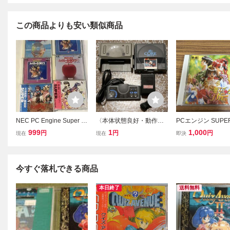
この商品よりも安い類似商品
NEC PC Engine Super C
〈本体状態良好・動作確
PCエンジン SUPER
D-Rom 6games tested P
認済み〉 PCE PCエンジ
ROM2 誕生 Debut
999
1
1,000
円
円
円
現在
現在
即決
Cエンジン Super CD-Ro
ン コアグラフィックス 本
ベニュー
m ゲーム6本 動作確認済 I
体 PI-TG3 天の声2 妖怪道
89T
中記 PC Engine DUO NE
C R RX CD-Rom2
今すぐ落札できる商品
本日終了
送料無料