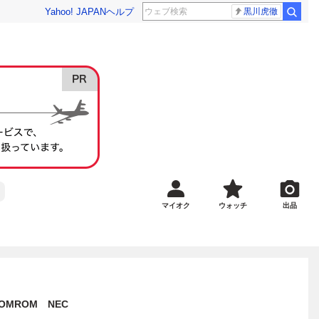
Yahoo! JAPAN
ヘルプ
黒川虎徹
マイオク
ウォッチ
出品
OMROM NEC