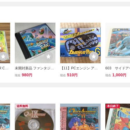
 CD-
未開封新品 ファンタジー
【11】PCエンジン アベ
603 サイドア
 NECア
ゾーン PCエンジン HuCA
ニューパッド6 AVENUE
シャル HACD9
980
510
1,000
円
円
円
現在
現在
現在
RD NECアベニュー
PAD 6 NEC レトロゲーム
Cアベニュー P
周辺機器 コントローラー
SUPER CD-R
パッド 箱付き 現状品
ト
送料無料
本日終了