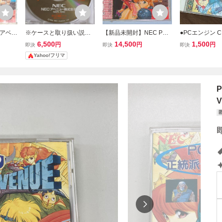
ズアベニ
※ケースと取り扱い説明
【新品未開封】NEC PC
●PCエンジン C
 II C
書無しのQuiz Avenue III
エンジン クイズアベニュ
フト クイズアベ
6,500
14,500
1,500
円
円
円
即決
即決
即決
クイズアベニュー3 NEC
ー2 QUIZ AVENUE Ⅱ
ECアベニュー N
Yahoo!フリマ
PCエンジン SUPER CD-
3・ケース 説明
ROM2