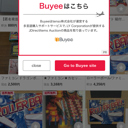
【匿名発送・追跡番号あ
★何点でも送料１８５円
ファミコンソフト 箱付き/
り】 (熱血) くにおくん
★ ローラーボール ファミ
説明書付き まとめ18本 ス
880
1,380
18,500
即決
円
即決
円
現在
円
のドッジボールだよ全員
コン サ17！レ即発送 FC
ターソルジャー/キングコ
集合 スーパーファミコ
ソフト 動作確認済み
本日終了
ング2/ぺんぎんくんwars/
送料無料
ン
ローラーボール/テラクレ
スタ/1942 等
close
Go to Buyee site
ファミコン ドラゴンボー
★ファミコン★カセット
ローラーボール/ファミコ
ルZ外伝 サイヤ人絶滅計
のみ【ローラーボール】
ン
2,500
3,168
4,356
現在
円
現在
円
即決
円
画 箱説付き
★
送料無料
送料無料