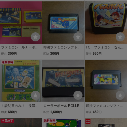
ファミコン/ゲームボーイ/
マリオ/ドラゴンボール☆
6779☆
ファミコン ルナーボー
即決ファミコンソフト フ
FC ファミコン なんて
ル 箱 説明書付属
ァミリーピンボール
ったって!！ベースボー
300
300
950
現在
円
即決
円
即決
円
ル 2
送料無料
！説明書のみ！ 役満天
ローラーボール ROLLER
即決ファミコンソフト
国 ファミコン 【匿名
BALL FC ファミコン ファ
ドラゴンボールZ2 激神フ
680
1,600
450
即決
円
即決
円
即決
円
発送・追跡番号あり】
ミリーコンピュータ ゲー
リーザ!! ドラゴンボールZ
本日終了
ムソフト 箱・説明書無し
送料無料
2 激神フリーザ
動作確認済み