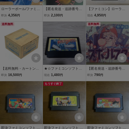
ローラーボール/ファミコ
【匿名発送・追跡番号あ
【ファミコン】ローラー
ン
り】 ピンボール・ピン
ボール ファミリーコン
4,356
2,100
4,950
即決
円
即決
円
現在
円
ボール 箱痛み 中身良
ピュータ
送料無料
好 スーパーファミコン
送料無料
【送料無料・カートンダ
★☆ファミコンソフト
【匿名発送・追跡番号あ
ンボール】 ファミコン デ
ローラーボール ☆★
り】 説明書あり ベー
16,500
1,480
790
即決
円
現在
円
即決
円
ィスクシステム バイオミ
スボールスター ファミ
ラクル ぼくってウパ カー
もうすぐ終了
コン
トンボックスのみ 痛みあ
り コナミ
即決ファミコンソフト ド
即決ファミコンソフト ド
即決ファミコンソフト ド