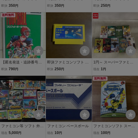
ラゴンボール大魔王復活
ラゴンボールZ3烈戦人造
ラゴンボール3悟空伝
350
350
250
即決
円
即決
円
即決
円
人間
送料無料
【匿名発送・追跡番号あ
即決ファミコンソフト ル
1円～ スーパーファミコ
り】 説明書のみ プロ
ナーボール LUNAR BALL
ン ドラゴンボールZ 超武
790
250
1
即決
円
即決
円
現在
円
フットボール 93 スー
ルナボール ポニーキャニ
闘伝 ゼルダの伝説 神々の
パーファミコン
オン
トライフォース 他
送料無料
ファミコン等 ソフト 外箱
ファミコン ベースボール
ファミコンソフト スーパ
のみ(ソフトなし)23点セ
ーリアルベースボール88
5,000
10
100
現在
円
現在
円
現在
円
ット/ ファミコンソフト/
VAP 箱