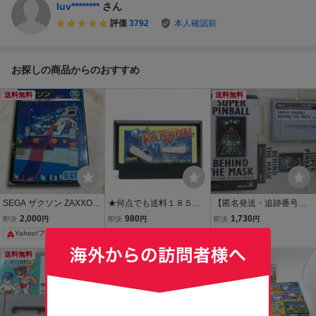
luv********
さん
評価
3792
本人確認前
お探しの商品からのおすすめ
送料無料
送料無料
SEGA ザクソン ZAXXON
★何点でも送料１８５円
【匿名発送・追跡番号あ
ゲームカートリッジ SC-3
★ ローラーボール ファミ
り】 スーパーピンボー
2,000
980
1,730
即決
円
即決
円
即決
円
000 SG-1000用
コン ツ15レ即発送 FC ソ
ル ビハインド ザ マスク
Yahoo!フリマ
フト 動作確認済み
スーパーファミコン
送料無料
本日終了