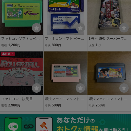
ファミコンソフト☆ベー
ファミコンソフト ベース
1円～ SFC スーパーファ
スボールファイター
ボール
ミコン 水木しげるの妖怪
1,200
800
1
現在
円
即決
円
現在
円
百鬼夜行
本日終了
ファミコン 説明書 ロ
即決ファミコンソフト ボ
即決ファミコンソフト
ーラーボール 〈1594〉
ールブレイザー
ドラゴンボールZ 強襲！
2,980
500
250
現在
円
即決
円
即決
円
サイヤ人 ドラゴンボール
Z 強襲 サイヤ人