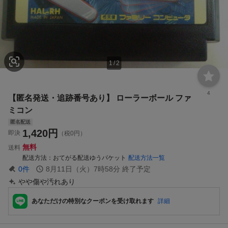
1
/
2
4
【匿名発送・追跡番号あり】 ローラーボール ファ
ミコン
匿名配送
1,420
円
即決
（税0円）
無料
送料
配送方法
おてがる配送ゆうパケット
配送方法一覧
0
件
8月11日（火）7時58分
終了予定
やや傷や汚れあり
あなただけの特別なクーポンを受け取れます
詳細