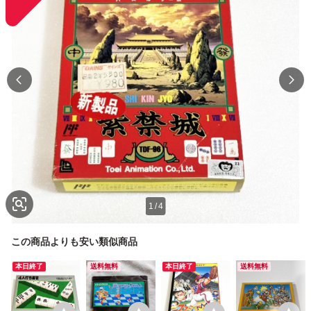
1
/
4
この商品よりも安い類似商品
本日終了
送料無料
本日終了
送料無料