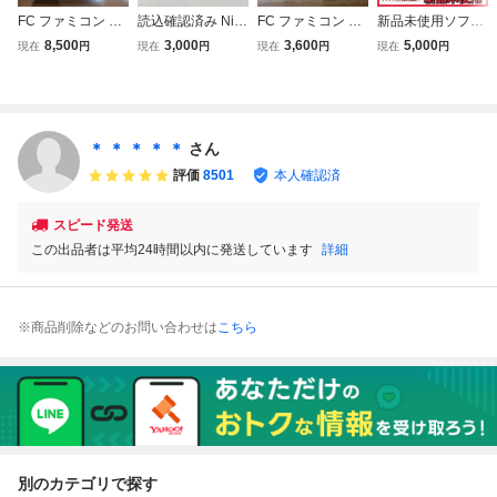
FC ファミコン ぷ
読込確認済み Nint
FC ファミコン マ
新品未使用ソフト
よぷよ 徳間書店
endo ファミコン
ッド・シティ KO
内袋未開封 FC フ
8,500
3,000
3,600
5,000
現在
円
現在
円
現在
円
現在
円
箱・説明書付き
FC 戦場の狼 ソフ
NAMI 箱・説明書
ァミコン ソフト
ト 箱・説明書付き
付き
箱・説明書・冊子
【送料無料】AAL
付き完品 SPECIA
0624/小5615/080
L WEAPONS AND
1
TACTICS SWAT
＊ ＊ ＊ ＊ ＊
さん
スワット 東映 TD
評価
8501
本人確認済
F-SW
スピード発送
この出品者は平均24時間以内に発送しています
詳細
※商品削除などのお問い合わせは
こちら
別のカテゴリで探す