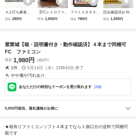
４人打ち麻雀
【FCレトロファミ
ファミスタ９３
読込確認済み Nint
【箱・説明書付
コンソフト】ナム
【箱・説明書付
endo ファミコン
280
1,000
780
1,500
現在
円
即決
円
現在
円
現在
円
き・動作確認済】
コ メトロクロ
き・動作確認済】
FC スーパーマリ
４本まで同梱可
ス METRO-CRO
４本まで同梱可
オブラザーズ ソフ
FC ファミコン
SS アクションゲ
FC ファミコン
ト 箱・説明書付き
ーム 初期動作確
【送料無料】AAL
紫禁城【箱・説明書付き・動作確認済】４本まで同梱可
認済 送料無料
0624/小5613/080
箱、説明書無し
1
FC ファミコン
1,980
円
現在
（税0円）
1
件
5月14日（水）22時43分
終了
やや傷や汚れあり
あなただけの特別なクーポンを受け取れます
詳細
5,000円相当、落札価格がお得に
★箱有りファミコンソフト４本までなら１個口分の送料で同梱可
能です