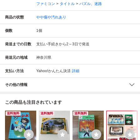
ファミコン
タイトル
パズル、迷路
商品の状態
やや傷や汚れあり
個数
1
個
発送までの日数
支払い手続きから2～3日で発送
発送元の地域
神奈川県
支払い方法
Yahoo!かんたん決済
詳細
その他の情報
この商品も注目されています
送料無料
送料無料
送料無料