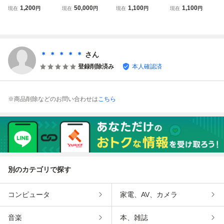
ンセファラルト
ス ホリダス ドワ
ンセファラルト
ンセファラルト
1,200
50,000
1,100
1,100
現在
円
現在
円
現在
円
現在
円
ス ホリダス 種子
ーフ Encephalar
ス ホリダス 種子
ス ホリダス 種子
4つ 新鮮な種
tos horridus
4つ 新鮮な種
4つ 新鮮な種
＊ ＊ ＊ ＊ ＊
さん
登録削除済み
本人確認済
※商品削除などのお問い合わせは
こちら
別のカテゴリで探す
コンピュータ
家電、AV、カメラ
音楽
本、雑誌