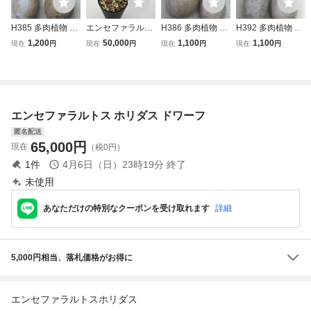
H385 多肉植物 エ
エンセファラルト
H386 多肉植物 エ
H392 多肉植物 エ
ンセファラルト
ス ホリダス ドワ
ンセファラルト
ンセファラルト
1,200
50,000
1,100
1,100
現在
円
現在
円
現在
円
現在
円
ス ホリダス 種子
ーフ Encephalar
ス ホリダス 種子
ス ホリダス 種子
4つ 新鮮な種
tos horridus
4つ 新鮮な種
4つ 新鮮な種
エンセファラルトス ホリダス ドワーフ
匿名配送
65,000
円
現在
（税0円）
1
件
4月6日（日）23時19分
終了
未使用
あなただけの特別なクーポンを受け取れます
詳細
5,000円相当、落札価格がお得に
エンセファラルトスホリダス