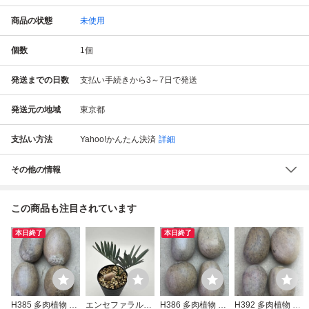
商品の状態
未使用
個数
1
個
発送までの日数
支払い手続きから3～7日で発送
発送元の地域
東京都
支払い方法
Yahoo!かんたん決済
詳細
その他の情報
この商品も注目されています
本日終了
本日終了
H385 多肉植物 エ
エンセファラルト
H386 多肉植物 エ
H392 多肉植物 エ