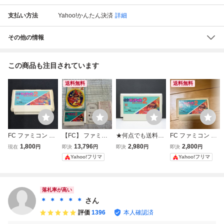
支払い方法
Yahoo!かんたん決済
詳細
その他の情報
この商品も注目されています
送料無料
送料無料
FC ファミコン 快
【FC】 ファミコ
★何点でも送料１
FC ファミコン 快
傑ヤンチャ丸2か
ン 快傑ヤンチャ
８５円★ 快傑ヤン
傑ヤンチャ丸2 か
1,800
13,796
2,980
2,800
現在
円
即決
円
即決
円
即決
円
らくりランドアイ
丸2 からくりラン
チャ丸2 からくり
らくりランド ソフ
Yahoo!フリマ
Yahoo!フリマ
レム irem ソフト
ド
ランド ファミコン
トのみ
のみ 現状品 レト
ツ18レ即発送 FC
ロゲーム 当時物
ソフト 動作確認済
ファミコン(08098
み
落札率が高い
米
＊ ＊ ＊ ＊ ＊
さん
評価
1396
本人確認済