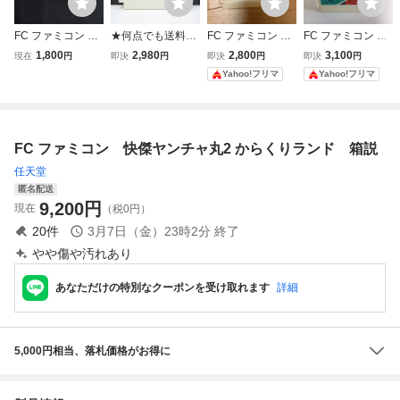
FC ファミコン 快
★何点でも送料１
FC ファミコン 快
FC ファミコン 快
傑ヤンチャ丸2か
８５円★ 快傑ヤン
傑ヤンチャ丸2 か
傑ヤンチャ丸2 か
1,800
2,980
2,800
3,100
現在
円
即決
円
即決
円
即決
円
らくりランドアイ
チャ丸2 からくり
らくりランド ソフ
らくりランド ソフ
Yahoo!フリマ
Yahoo!フリマ
レム irem ソフト
ランド ファミコン
トのみ
トのみ
のみ 現状品 レト
ツ18レ即発送 FC
ロゲーム 当時物
ソフト 動作確認済
ファミコン(08098
み
FC ファミコン 快傑ヤンチャ丸2 からくりランド 箱説
米
任天堂
匿名配送
9,200
円
現在
（税0円）
20
件
3月7日（金）23時2分
終了
やや傷や汚れあり
あなただけの特別なクーポンを受け取れます
詳細
5,000円相当、落札価格がお得に