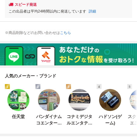
スピード発送
この出品者は平均24時間以内に発送しています
詳細
※商品削除などのお問い合わせは
こちら
人気のメーカー・ブランド
1
2
3
4
5
任天堂
バンダイナム
コナミデジタ
ハドソン(ゲ
スク
コエンターテ
ルエンタテイ
ーム)
エ
インメント
ンメント