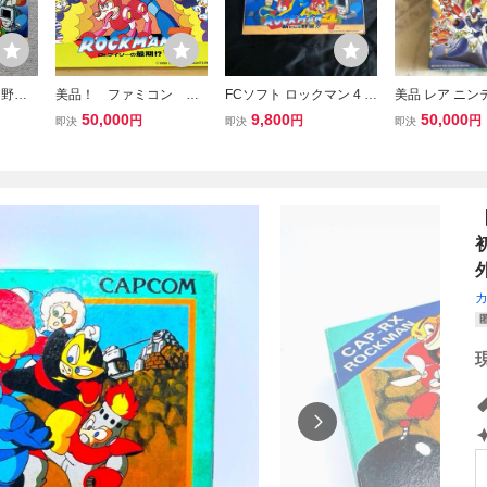
野望!!
美品！ ファミコン ロ
FCソフト ロックマン 4 新
美品 レア ニン
ミコン
ックマン3 完品
たなる野望!! 箱 説明書付
ファミコン ロ
50,000
9,800
50,000
円
円
円
即決
即決
即決
PCO
き ファミコン
元箱付き 希少品
AN X FC FAMI
TER ファミリ
ータ任天堂 Nint