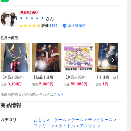
落札率が高い
＊ ＊ ＊ ＊ ＊
さん
評価
2360
本人確認済
注目の商品
【新品未開封・シ
【新品未使用・超
【新品未開封・新
【未使用・超美
【
ュリンク付き】超
美品】PS2 プレイ
品未使用】FC フ
品】PS2 プレイス
品
3,100
5,000
59,888
1
円
円
円
円
現在
現在
現在
現在
現
クウガ展 公式図録
ステーション2 零
ァミコンソフト な
テーション2 零 刺
ァ
仮面ライダークウ
紅い蝶 zero projec
かよしといっしょ
青ノ聲 zero projec
ラ
※商品削除などのお問い合わせは
こちら
ガ 1円スタート 非
t 店頭用B2ポスタ
バンダイ ユタカ
t 店頭用B2ポスタ
タ
常に綺麗な新品 即
ー 1円スタート 非
激レア品 蔵出し品
ー 1円スタート 非
ー
商品情報
決価格あり
売品 当時 蔵出し
1円スタート 非常
売品 当時物 蔵出
ス
品 テクモ
に綺麗な新品
し品
当
カテゴリ
おもちゃ、ゲーム
ゲーム
テレビゲーム
ファミコン
タイトル
アクション