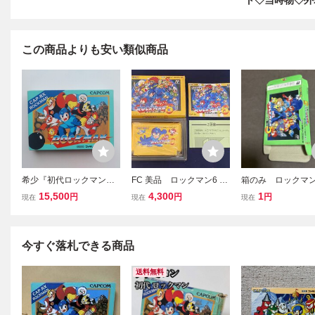
ト◇当時物◇外
この商品よりも安い類似商品
希少『初代ロックマン』
FC 美品 ロックマン6 箱
箱のみ ロックマン
ROCKMAN 完品ファミ
説付き
ルースの罠 ファミコ
15,500
4,300
1
円
円
円
現在
現在
現在
コン■国内正規品■動作確
APCOM
認
今すぐ落札できる商品
送料無料