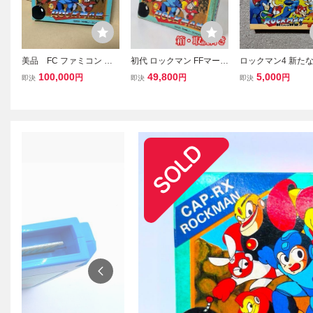
美品 FC ファミコン 初
初代 ロックマン FFマーク
ロックマン4 新たな
代 ロックマン ROCKMA
なし 箱説付き CAP-RX フ
箱 取説付 FC ファ
100,000
49,800
5,000
円
円
円
即決
即決
即決
N
ァミコン
ソフト カプコン CA
M