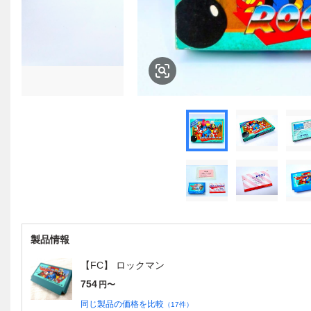
製品情報
【FC】 ロックマン
754
円〜
同じ製品の価格を比較
（
17
件）