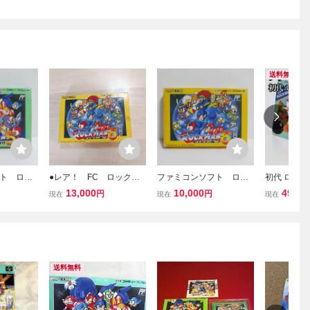
送料無料
ト ロッ
●レア！ FC ロックマ
ファミコンソフト ロッ
初代 ロック
スの罠!?
ン6 史上最大の戦い!!
クマン６ 史上最大の戦
なし 箱説付き
13,000
10,000
49,70
円
円
現在
現在
現在
ハガキ・
箱説付き 迅速発送●
い!! 箱・説明書・ハガキ
ァミコン
ナップカ
のみ
送料無料