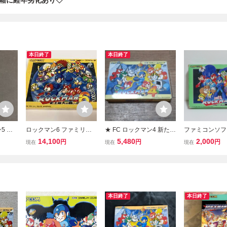
箱に経年劣化あり◇
本日終了
本日終了
5 ブ
ロックマン6 ファミリー
★ FC ロックマン4 新たな
ファミコンソフ
ン C
コンピュータ 外箱 説明書
る野望 箱・取扱説明書付
クマン５ ブルー
14,100
5,480
2,000
円
円
円
現在
現在
現在
ファミコン ゲーム
き カプコン ファミコン
箱・説明書・
★
カプコンライン
タログのみ
本日終了
本日終了