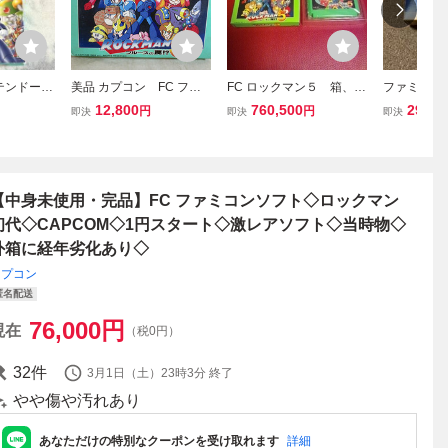
テンドー
美品 カプコン FC ファ
FC ロックマン５ 箱、説
ファミコン
ックマンX
ミコン ロックマン5 ブル
明書付き 美品
ロックマン
12,800
760,500
29,99
円
円
即決
即決
即決
 MEGAM
ースの罠!?
LY COMPU
ーコンピュ
endo
【中身未使用・完品】FC ファミコンソフト◇ロックマン
初代◇CAPCOM◇1円スタート◇激レアソフト◇当時物◇
外箱に経年劣化あり◇
カプコン
匿名配送
76,000
円
現在
（税0円）
32
件
3月1日（土）23時3分
終了
やや傷や汚れあり
あなただけの特別なクーポンを受け取れます
詳細