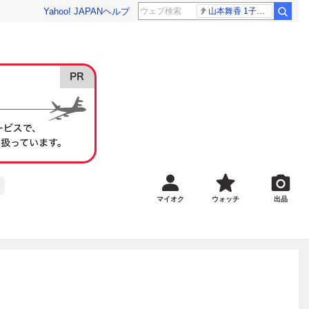
Yahoo! JAPAN
ヘルプ
山本舞香 1子出産
マイオク
ウォッチ
出品