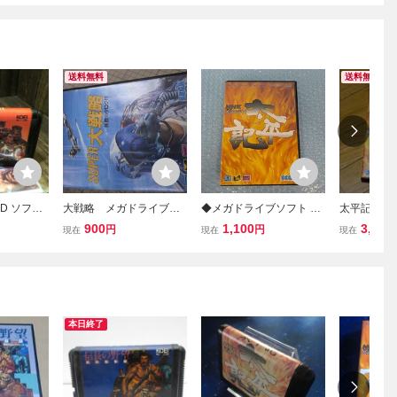
送料無料
送料無料
D ソフト
大戦略 メガドライブソ
◆メガドライブソフト セ
太平記 セ
フト
ガ 太平記 NHK大河ドラマ
イブ SEG
900
1,100
3,000
円
円
現在
現在
現在
ジャンク 動作未確認
ドラマ ME
ケース 
真田広之 
木正成
本日終了