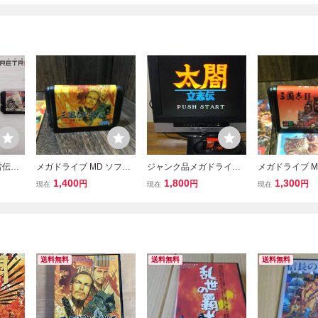
雷伝説
メガドライブ MD ソフト
ジャンク品メガドライブ
メガドライブ M
三国志列伝
裸/箱説無 太閤立志伝
三国志2
1,400
1,800
1,300
円
円
円
現在
現在
現在
送料無料
送料無料
送料無料