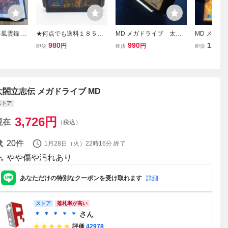
風雲録 メ
★何点でも送料１８５円
MD メガドライブ 太平
MD メガド
★ 信長の野望 武将風雲録
記 ソフトのみ
記 箱説明
980
990
1,970
円
円
即決
即決
即決
メガドライブ ソフト LM2
SEGA 即発送 MD
太閤立志伝 メガドライブ MD
ストア
3,726
円
現在
（税込）
20
件
1月28日（火）22時16分
終了
やや傷や汚れあり
あなただけの特別なクーポンを受け取れます
詳細
ストア
落札率が高い
＊ ＊ ＊ ＊ ＊
さん
評価
42978