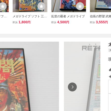
ソフト
メガドライブ ソフト 三国
乱世の覇者 メガドライブ
信長の野望 武将
志列伝 乱世の英雄たち M
ガドライブ
1,800
4,500
3,555
円
円
円
即決
即決
即決
D SEGA