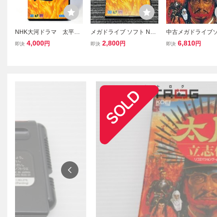
NHK大河ドラマ 太平
メガドライブ ソフト NHK
中古メガドライブ
記 メガドライブ専用カ
ドラマ 太平記 ケース付き
太閤立志伝
4,000
2,800
6,810
円
円
円
即決
即決
即決
ートリッジ
MD