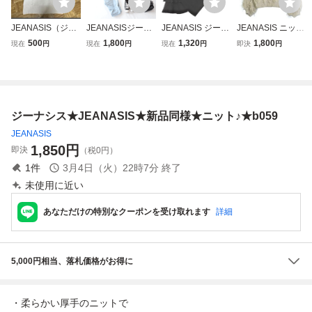
JEANASIS（ジー
JEANASISジーナ
JEANASIS ジーナ
JEANASIS ニッ
ナシス）ニットワ
シス★シアーシャ
シス フリル ニッ
ト・セーター レデ
500
1,800
1,320
1,800
現在
円
現在
円
現在
円
即決
円
ンピース ベージ
ツ★
ト セーター sizeF/
ィース ジーナシス
ュ サイズフリ
黒 ■◆ ☆ gha7 レ
中古 古着
ー 定価8250円
ディース
レイヤード ぽわ
ん袖
ジーナシス★JEANASIS★新品同様★ニット♪★b059
JEANASIS
1,850
円
即決
（税0円）
1
件
3月4日（火）22時7分
終了
未使用に近い
あなただけの特別なクーポンを受け取れます
詳細
5,000円相当、落札価格がお得に
・柔らかい厚手のニットで