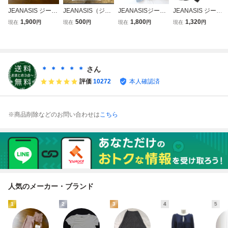
JEANASIS ジーナ
JEANASIS（ジー
JEANASISジーナ
JEANASIS ジーナ
シス ブラウンミッ
ナシス）ニットワ
シス★シアーシャ
シス フリル ニッ
1,900
500
1,800
1,320
現在
円
現在
円
現在
円
現在
円
クスニット トップ
ンピース ベージ
ツ★
ト セーター sizeF/
ス＆スカート 2点
ュ サイズフリ
黒 ■◆ ☆ gha7 レ
セットアップ おま
ー 定価8250円
ディース
とめ
レイヤード ぽわ
ん袖
＊ ＊ ＊ ＊ ＊
さん
評価
10272
本人確認済
※商品削除などのお問い合わせは
こちら
人気のメーカー・ブランド
1
2
3
4
5