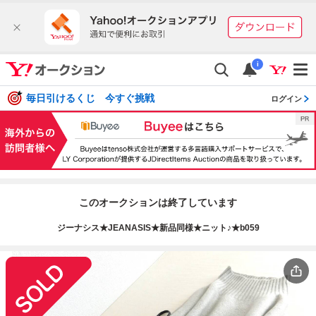
i
毎日引けるくじ 今すぐ挑戦
ログイン
このオークションは終了しています
ジーナシス★JEANASIS★新品同様★ニット♪★b059