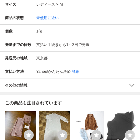
サイズ
レディース
M
商品の状態
未使用に近い
個数
1
個
発送までの日数
支払い手続きから1～2日で発送
発送元の地域
東京都
支払い方法
Yahoo!かんたん決済
詳細
その他の情報
この商品も注目されています