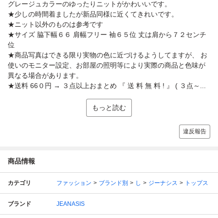
グレージュカラーのゆったりニットがかわいいです。
★少しの時間着ましたが新品同様に近くてきれいです。
★ニット以外のものは参考です
★サイズ 脇下幅６６ 肩幅フリー 袖６５位 丈は肩から７２センチ
位
★商品写真はできる限り実物の色に近づけるようしてますが、 お
使いのモニター設定、お部屋の照明等により実際の商品と色味が
異なる場合があります。
★送料 66０円 → ３点以上おまとめ 『 送 料 無 料 ! 』 ( ３点～...
もっと読む
違反報告
商品情報
カテゴリ
ファッション
ブランド別
し
ジーナシス
トップス
ブランド
JEANASIS