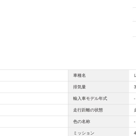
車種名
排気量
3
輸入車モデル年式
-
走行距離の状態
色の名称
-
ミッション