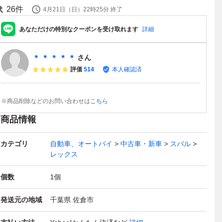
26
件
4月21日（日）22時25分
終了
あなただけの特別なクーポンを受け取れます
詳細
＊ ＊ ＊ ＊ ＊
さん
評価
514
本人確認済
※商品削除などのお問い合わせは
こちら
商品情報
カテゴリ
自動車、オートバイ
中古車・新車
スバル
レックス
個数
1
個
発送元の地域
千葉県 佐倉市