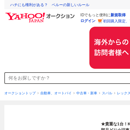
ハチにも権利がある？ ペルーの新しいルール
IDでもっと便利に
新規取得
ログイン
初回購入限定、
オークショントップ
自動車、オートバイ
中古車・新車
スバル
レック
★貴重な1台！