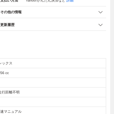
支払い方法
Yahoo!かんたん決済
など
詳細
その他の情報
更新履歴
レックス
56 cc
走行距離不明
4速マニュアル