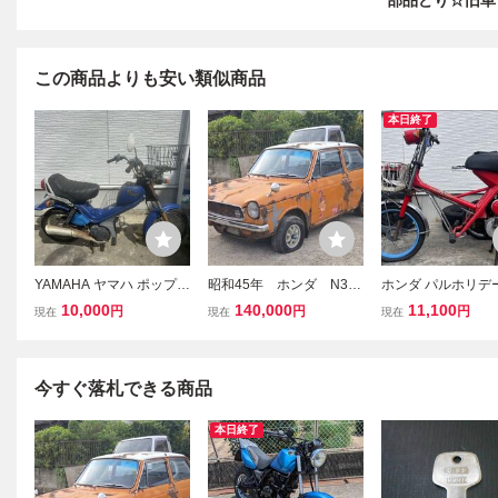
部品どり☆旧車
この商品よりも安い類似商品
本日終了
YAMAHA ヤマハ ポップギ
昭和45年 ホンダ N360
ホンダ パルホリデー
ャル POPGAL レストアベ
書類付き 不動 レス
0 鍵付きレストア
10,000
140,000
11,100
円
円
円
現在
現在
現在
ース 旧車 原付 不動 部
トアベース 部品取り
旧車 原付不動ジャ
品取り ジャンク
旧車 レトロ
ッソル
今すぐ落札できる商品
本日終了