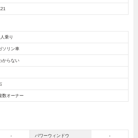
K21
4人乗り
ガソリン車
わからない
右
複数オーナー
-
パワーウィンドウ
-