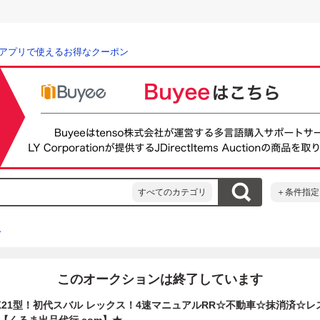
アプリで使えるお得なクーポン
すべてのカテゴリ
＋条件指定
ス
このオークションは終了しています
K21型！初代スバル レックス！4速マニュアルRR☆不動車☆抹消済☆