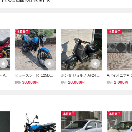
【くるま出品代行.com】★
本日終了
本日終了
 PZ5
ヒョースン RT125D
ホンダ ジョルノ AF24 原
■パイオニア■TS
ベース
部品どりレストアベース
付 50cc 旧車レストアベー
ストアベース■
30,000
20,000
2,000
円
円
円
即決
現在
現在
ンク パ
スジャンク不動ビーノク
物■
レアベスパ VOX
本日終了
本日終了