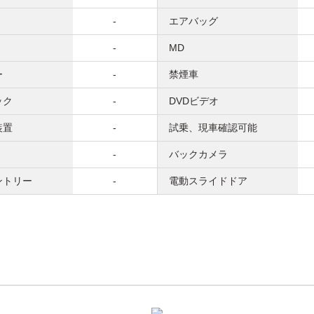
-
エアバッグ
-
MD
ー
-
禁煙車
ック
-
DVDビデオ
装置
-
試乗、現車確認可能
-
バックカメラ
ントリー
-
電動スライドドア