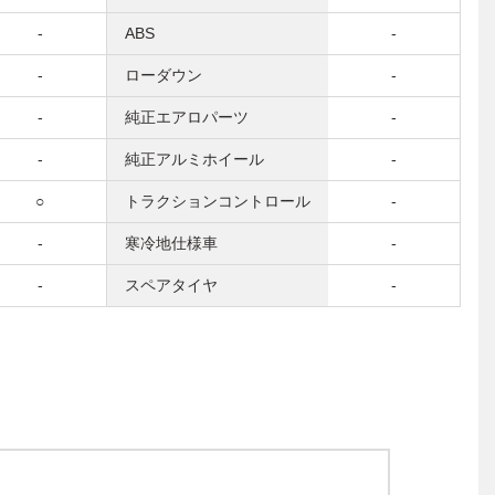
-
ABS
-
-
ローダウン
-
-
純正エアロパーツ
-
-
純正アルミホイール
-
○
トラクションコントロール
-
-
寒冷地仕様車
-
-
スペアタイヤ
-