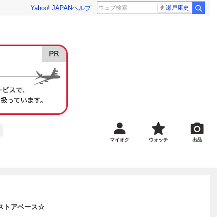
Yahoo! JAPAN
ヘルプ
瀬戸康史
マイオク
ウォッチ
出品
レストアベース☆