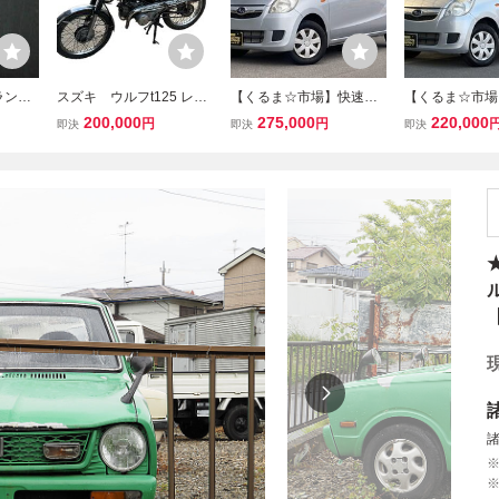
ランク
スズキ ウルフt125 レス
【くるま☆市場】快速マ
【くるま☆市場
ブラン
トアベース 部品取り 旧
シン★希少５ＭＴマニュ
５ＭＴマニュア
200,000
275,000
220,000
円
円
即決
即決
即決
トア
車
アル５速?旧車カスタムベ
車カスタムベー
 スバル
ースに低走行極上アルト
行極上アルトワ
ワークス軽カー
カー