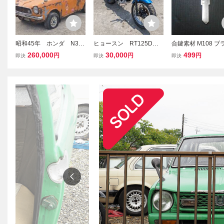
昭和45年 ホンダ N360
ヒョースン RT125D
合鍵素材 M108 ブ
書類付き 不動 レス
部品どりレストアベース
キー スバル 旧車 
260,000
30,000
499
円
円
円
即決
即決
即決
トアベース 部品取り
クキー 社外品 レス
旧車 レトロ
日本製 M108 キー
360 ブランクキー