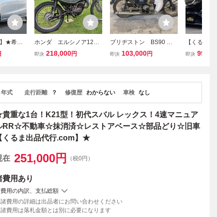
】★希少
ホンダ エルシノア125
ブリヂストン BS90 ブ
【くるま☆
ル５速?旧
MT125 レストアベー
リヂストン90 書付 レス
ネオカスタ
218,000
103,000
990,0
円
円
円
即決
即決
即決
スに低走
ス ビンテージモトクロ
トアベース 部品取り K
ルテッツァ
ークス軽
ス VMX 旧車 2st オ
N N43
エディショ
フロード CL DT ハス
ス?ブリッ
ラー イーハトーブ
車ドリフト
年式
走行距離
？
修復歴
わからない
車検
なし
★貴重な1台！K21型！初代スバル レックス！4速マニュア
ルRR☆不動車☆抹消済☆レストアベース☆部品どり☆旧車
【くるま出品代行.com】★
251,000
円
現在
（税0円）
諸費用
あり
諸費用の内訳、支払総額
諸費用の詳細は出品者にお問い合わせください
諸費用は落札金額とは別に必要になります