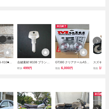
本日終了
-X10■レ
合鍵素材 M108 ブランク
GT380 クリアテールASS
スズキ ウル
旧車■当時
キー スバル 旧車 ブラン
Y ★MRS-IM-TSA02C★
トアベース
499
6,000
150,0
円
円
即決
現在
現在
クキー 社外品 レストア
レア部品 当時物 GT38
車
日本製 M108 キー スバル
0 GT550 GT750 ス
360 ブランクキー
ズキ 旧車 カスタム
レストア
本日終了