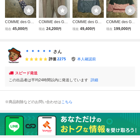
COMME des GAR
COMME des GAR
COMME des GAR
COMME des GAR
CONS HOMME P
CONS HOMME P
CONS HOMME P
CONS HOMME P
45,000
24,200
49,400
199,000
現在
円
現在
円
現在
円
現在
円
LUS 93aw 脱色ネ
LUS コムデギャル
LUS 93AW 脱色ニ
LUS 93AW 脱色レ
クタイ コムデギャ
ソン オムプリュス
ット 1993AW AD
ーヨンニット 199
ルソンオムプリュ
その他ロングパン
1993 90s コムデ
3AW AD1993 90s
ス 1993aw 90s
ツ PP-10052L AD
ギャルソンオムプ
コムデギャルソン
＊ ＊ ＊ ＊ ＊
さん
1993 93AW 90S
リュス
オムプリュス
評価
2275
本人確認前
脱色期 リネン サ
イズL
スピード発送
この出品者は平均24時間以内に発送しています
詳細
※商品削除などのお問い合わせは
こちら