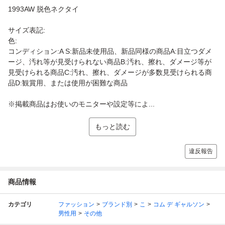
1993AW 脱色ネクタイ
サイズ表記:
色:
コンディション:A S:新品未使用品、新品同様の商品A:目立つダメ
ージ、汚れ等が見受けられない商品B:汚れ、擦れ、ダメージ等が
見受けられる商品C:汚れ、擦れ、ダメージが多数見受けられる商
品D:観賞用、または使用が困難な商品
※掲載商品はお使いのモニターや設定等によ...
もっと読む
違反報告
商品情報
カテゴリ
ファッション
ブランド別
こ
コム デ ギャルソン
男性用
その他