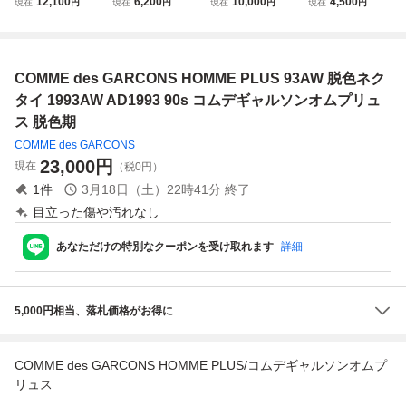
12,100
6,200
10,000
4,500
現在
円
現在
円
現在
円
現在
円
LUS AD1993 Vネ
ME PLUS:コムデ
LUS コムデギャル
LUS コムデギャル
ック再構築カット
ギャルソン オムプ
ソン オムプリュス
ソンオムプリュス
ソー 93aw 94ss 9
リュス/AD1998/イ
シルク ネクタイ
ネクタイ 黒+紫
0s コムデギャルソ
ージー ワイド ハ
黒【223】
+チェック ストラ
COMME des GARCONS HOMME PLUS 93AW 脱色ネク
ンオムプリュス
ーフパンツ/ショー
イプ柄 [USED]
トパンツ/Sisize/茶
タイ 1993AW AD1993 90s コムデギャルソンオムプリュ
系
ス 脱色期
COMME des GARCONS
23,000
円
現在
（税0円）
1
件
3月18日（土）22時41分
終了
目立った傷や汚れなし
あなただけの特別なクーポンを受け取れます
詳細
5,000円相当、落札価格がお得に
COMME des GARCONS HOMME PLUS/コムデギャルソンオムプ
リュス