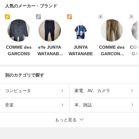
人気のメーカー・ブランド
1
2
3
4
5
COMME des
eYe JUNYA
JUNYA
COMME des
COM
GARCONS
WATANABE
WATANABE
GARCONS
GA
MAN
HOMME
H
HOMME
EVE
別のカテゴリで探す
コンピュータ
家電、AV、カメラ
音楽
本、雑誌
もっと見る