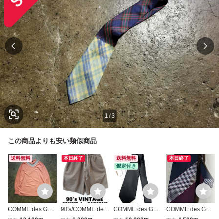
1
/
3
この商品よりも安い類似商品
送料無料
本日終了
送料無料
本日終了
鑑定付き
COMME des GAR
90's/COMME des
COMME des GAR
COMME des GAR
CONS HOMME P
GARCONS HOM
CONS HOMME P
CONS HOMME P