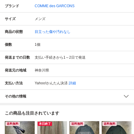
ブランド
COMME des GARCONS
サイズ
メンズ
商品の状態
目立った傷や汚れなし
個数
1
個
発送までの日数
支払い手続きから1～2日で発送
発送元の地域
神奈川県
支払い方法
Yahoo!かんたん決済
詳細
その他の情報
この商品も注目されています
送料無料
本日終了
送料無料
送料無料