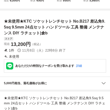
6,000
450
950
5,980
現在
円
即決
円
即決
円
即決
円
ｍ）ソケットレン
差込角 サイズ 変
ト 46点 DIY スパ
グラチェットハン
チセット 24点
換アダプター 1/2
ナ 整備 メンテナ
ドル BR3FL 未
検索 ＫＴＣ コ
（12.7mm） → 3/
ンス 六角 黒 収納
使用 9.5mm 9.
ーケン TONE
8（9.5mm） 車 バ
ケース付
5sq 首振り ラチェ
★未使用★KTC ソケットレンチセット No.B217 差込角9.
イク メンテナンス
ットレンチ
工具
5sq 9.5mm 24点セット ハンドツール 工具 整備 メンテナ
ンス DIY ラチェット)倉b
ストア
13,200
円
現在
（税込）
1
件
11月8日（火）22時8分
終了
未使用
あなただけの特別なクーポンを受け取れます
詳細
5,000円相当、落札価格がお得に
★未使用★KTC ソケットレンチセット No.B217 差込角9.5sq 9.5
mm 24点セット ハンドツール 工具 整備 メンテナンス DIY ラチェ
ット)倉b