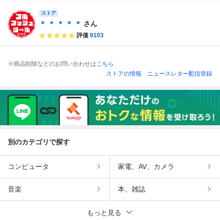
検索 ＫＴＣ コ
（12.7mm） → 3/
ンス 六角 黒 収納
使用 9.5mm 9.
ーケン TONE
ストア
8（9.5mm） 車 バ
ケース付
5sq 首振り ラチェ
イク メンテナンス
ットレンチ
＊ ＊ ＊ ＊ ＊
さん
工具
評価
9103
※商品削除などのお問い合わせは
こちら
ストアの情報
ニュースレター配信登録
別のカテゴリで探す
コンピュータ
家電、AV、カメラ
音楽
本、雑誌
もっと見る