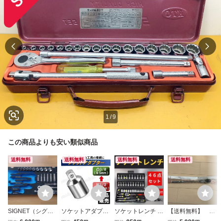
1
/
9
この商品よりも安い類似商品
送料無料
送料無料
送料無料
送料無料
SIGNET（シグネ
ソケットアダプタ
ソケットレンチ 工
【送料無料】 KT
ット）3/8（9.5ｍ
ー ソケットレンチ
具セット ラチェッ
C フレックスロン