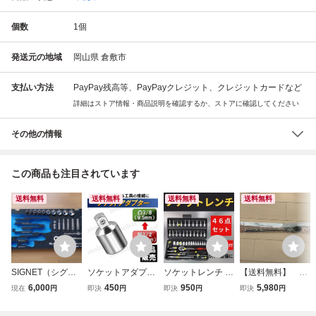
個数
1
個
発送元の地域
岡山県 倉敷市
支払い方法
PayPay残高等、PayPayクレジット、クレジットカードなど
詳細はストア情報・商品説明を確認するか、ストアに確認してください
その他の情報
この商品も注目されています
送料無料
送料無料
送料無料
送料無料
SIGNET（シグネ
ソケットアダプタ
ソケットレンチ 工
【送料無料】 KT
ット）3/8（9.5ｍ
ー ソケットレンチ
具セット ラチェッ
C フレックスロン
6,000
450
950
5,980
現在
円
即決
円
即決
円
即決
円
ｍ）ソケットレン
差込角 サイズ 変
ト 46点 DIY スパ
グラチェットハン
チセット 24点
換アダプター 1/2
ナ 整備 メンテナ
ドル BR3FL 未