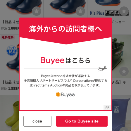
【新品 未使用】キッズ 長
【新品 未使用】キッズ 長
未使用品 キッズ ショート
靴 ネイビー 19.0cm 紺 18
靴 ネイビー 14.0cm 紺 18
レインブーツ ネイビー 1
1,888
1,888
1,400
即決
円
即決
円
即決
円
003
003
5.0cm レインシューズ 長
送料無料
送料無料
靴 防水 防滑底 バイカラー
カラフル マット調 星型模
様 18003
【新品 未使用】キッズ 長
【新品 未使用】キッズ 長
【履口縫製不良B品】キッ
靴 ネイビー 16.0cm 紺 18
靴 ネイビー 18.0cm 紺 18
ズ ショート レインブーツ
1,888
1,888
699
即決
円
即決
円
即決
円
003
003
15.0cm オリーブ グリー
送料無料
ン レインシューズ 長靴 防
水 防滑底 男の子 女の子 1
8003 ②
close
Go to Buyee site