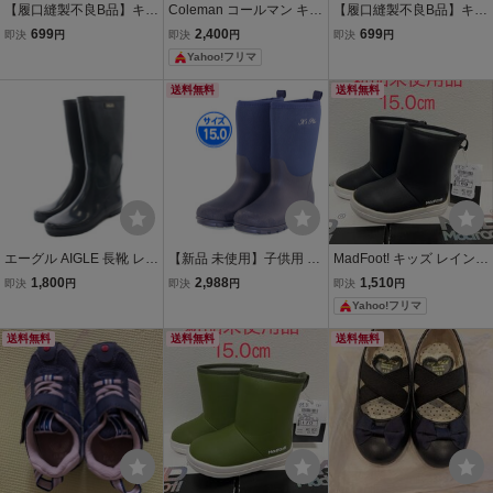
【履口縫製不良B品】キッ
Coleman コールマン キッ
【履口縫製不良B品】キッ
ズ ショート レインブーツ
ズ レインブーツ 長靴 ブル
ズ ショート レインブーツ
699
2,400
699
即決
円
即決
円
即決
円
15.0cm イエロー レイン
ー 15.0cm 新品
15.0cm ラベンダー パー
Yahoo!フリマ
シューズ 長靴 防水 防滑底
プル レインシューズ 長靴
男の子 女の子 18003 ②
防水 防滑底 マット調 180
送料無料
送料無料
03 ①
エーグル AIGLE 長靴 レイ
【新品 未使用】子供用 長
MadFoot! キッズ レインブ
ンブブーツ ロング ラバー
靴 ネイビー 15.0cm 紺 21
ーツ 長靴 15.0cm 新品未
1,800
2,988
1,510
即決
円
即決
円
即決
円
24.5cm 紺 ネイビー /KU
077
使用 黒色
Yahoo!フリマ
レディース
送料無料
送料無料
送料無料