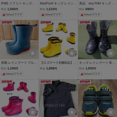
IFME イフミー キッズス
MadFoot! キッズ レインブ
美品 any FAM キッズ フ
ニーカー 15.0cm ネイビ
ーツ 長靴 15.0cm カー
ォーマルシューズ 15.0cm
1,500
1,510
690
即決
円
即決
円
即決
円
ー マジックテープ
キ 新品未使用品
ネイビー リボン
Yahoo!フリマ
Yahoo!フリマ
Yahoo!フリマ
送料無料
送料無料
送料無料
長靴 レインブーツ ブルー
【ロゴマーク剥離B品】1
キッズ レインブーツ 長靴
レッド キッズ 15.0㎝
8003 キッズ ショート レ
星柄 ネイビー 16cm
1,100
1,888
1,050
即決
円
即決
円
即決
円
インブーツ イエロー 15.0
Yahoo!フリマ
Yahoo!フリマ
cm レインシューズ 長靴
防水 防滑底 マット調 星型
送料無料
送料無料
送料無料
模様