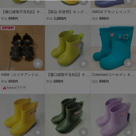
【履口縫製不良B品】キッ
【新品 未使用】キッズ 長
AMOJI アモジ レインブー
ズ ショート レインブーツ
靴 イエロー 15.0cm 1800
ツ 23cm ネイビー/紺 長靴/
699
1,888
696
即決
円
即決
円
現在
円
15.0cm ライト グリーン
3
ラバーブーツ レディース/
レインシューズ 長靴 防水
送料無料
キッズ[OA04700]
防滑底 男の子 女の子 180
03
H&M（エイチアンドエ
【履口縫製不良B品】キッ
Coleman/コールマン キッ
ム）キッズ サンダル
ズ ショート レインブーツ
ズ レインブーツ/長靴 15.0
650
699
696
即決
円
即決
円
現在
円
ネイビー 23インチ 15.
15.0cm ライト グリーン
cm ターコイズブルー系/
Yahoo!フリマ
0cm
レインシューズ 長靴 防水
エメラルドグリーン サイ
防滑底 男の子 女の子 180
ドベルト付[OA04707]
03 ②