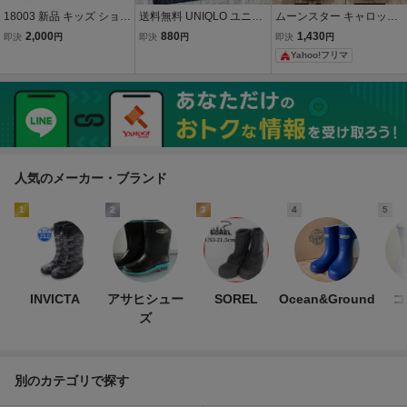
18003 新品 キッズ ショー
送料無料 UNIQLO ユニク
ムーンスター キャロット
ト レインブーツ ピンク 1
ロ 半袖 ポロシャツ ネイビ
キッズスニーカー 15.0cm
2,000
880
1,430
即決
円
即決
円
即決
円
5.0cm レインシューズ 長
ー 紺 キッズ 160 男の子
EEE ネイビー
Yahoo!フリマ
靴 防水 防滑底 バイカラー
女の子 レディース ユニセ
カラフル マット調 星型模
ックス
様
人気のメーカー・ブランド
1
2
3
4
5
INVICTA
アサヒシュー
SOREL
Ocean&Ground
コ
ズ
別のカテゴリで探す