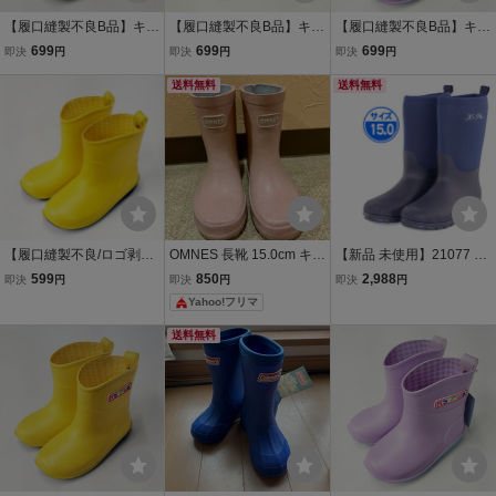
【履口縫製不良B品】キッ
【履口縫製不良B品】キッ
【履口縫製不良B品】キッ
ズ ショート レインブーツ
ズ ショート レインブーツ
ズ ショート レインブーツ
699
699
699
即決
円
即決
円
即決
円
15.0cm イエロー レイン
15.0cm オリーブ グリー
15.0cm ラベンダー パー
シューズ 長靴 防水 防滑底
ン レインシューズ 長靴 防
送料無料
プル レインシューズ 長靴
送料無料
男の子 女の子 18003 ①
水 防滑底 男の子 女の子 1
防水 防滑底 マット調 180
8003
03 ②
【履口縫製不良/ロゴ剥が
OMNES 長靴 15.0cm キッ
【新品 未使用】21077 子
れB品】キッズ ショート
ズ レインブーツ サー
供用 長靴 ネイビー 15.0c
599
850
2,988
即決
円
即決
円
即決
円
レインブーツ 15.0cm イ
モンピンク ピンク
m 紺
Yahoo!フリマ
エロー レインシューズ 長
靴 防水 防滑底 男の子 女
送料無料
の子 18003