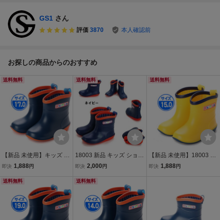
GS1
さん
評価
3870
本人確認前
お探しの商品からのおすすめ
送料無料
送料無料
送料無料
【新品 未使用】キッズ 長
18003 新品 キッズ ショー
【新品 未使用】18003 キ
靴 ネイビー 17.0cm 紺 18
ト レインブーツ ネイビー
ッズ 長靴 イエロー 15.0c
1,888
2,000
1,888
即決
円
即決
円
即決
円
003
15.0cm レインシューズ
m
送料無料
長靴 防水 防滑底 バイカラ
送料無料
ー カラフル マット調 星型
模様