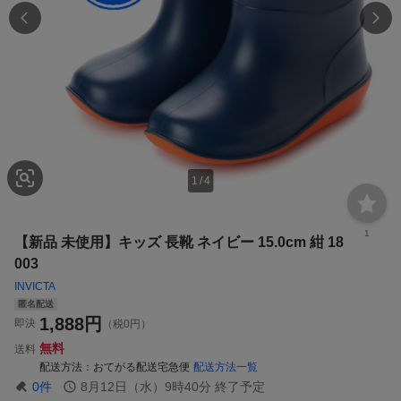
1
/
4
1
【新品 未使用】キッズ 長靴 ネイビー 15.0cm 紺 18
003
INVICTA
匿名配送
1,888
円
即決
（税0円）
無料
送料
配送方法
おてがる配送宅急便
配送方法一覧
0
件
8月12日（水）9時40分
終了予定