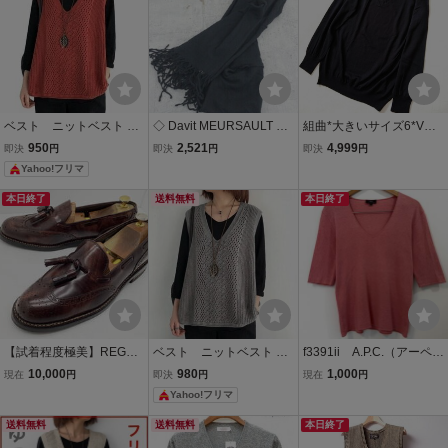
ベスト ニットベスト サ
◇ Davit MEURSAULT ダ
組曲*大きいサイズ6*Vネ
マー 赤 レッド 薄手 V
ヴィットモルソー ウール
ック薄手ニット*セーター
950
2,521
4,999
即決
円
即決
円
即決
円
ネック 夏 秋 ニット
デザイン マフラー サイズ
*黒*シンプル*15号*KUMI
Yahoo!フリマ
F ブラック レディース
KYOKU
本日終了
送料無料
本日終了
【試着程度極美】REGAL
ベスト ニットベスト サ
f3391ii A.P.C.（アーペー
リーガル ★ V088 タッセ
マー 赤 グレー 薄手
セー） サイズM Vネッ
10,000
980
1,000
現在
円
即決
円
現在
円
ルローファー グッドイヤ
Vネック 夏 秋 ニット
クカットソー サマーニ
Yahoo!フリマ
ー製 Made in Japan 26 ★
ット 七部丈 Made in J
apan ピンク系 メンズ
送料無料
送料無料
本日終了
日本製