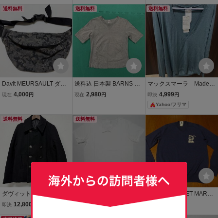
ック Ｔシャツ
ック カジュアル
ーヨン Vネック セーター
送料無料
送料無料
ニット プルオーバー Sz.S
送料無料
位 メンズ 紺 日本製
Davit MEURSAULT ダヴ
送料込 日本製 BARNS OU
マックスマーラ Made in
ィットモルソー ボディ
TFITTERS 両V Tシャツ M
Italy Vネック 薄手ニット
4,000
2,980
4,999
現在
円
現在
円
即決
円
バッグ
サイズ グレー 美中古 バー
Lサイズ グリーン系
Yahoo!フリマ
ンズ アウトフィッターズ
半袖 灰 古着 ビンテージ
送料無料
送料無料
made in JAPAN
ダヴィットモルソー ウー
新品 Davit MEURSAULT
DOVER STREET MARKE
ル Pコートジャケット Da
ダヴィットモルソー Vネ
T MADE IN ITALY ドー
12,800
3,000
4,000
即決
円
現在
円
現在
円
vit MEURSAULT Lサイズ
ックTシャツ
バーストリートマーケッ