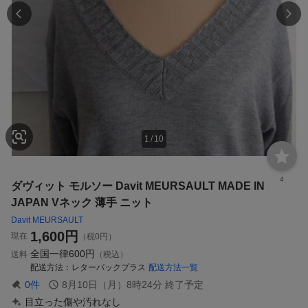
1
/
10
4
ダヴィット モルソー Davit MEURSAULT MADE IN
JAPAN Vネック 薄手 ニット
Davit MEURSAULT
1,600
円
現在
（税0円）
全国一律
600円
送料
（税込）
配送方法
レターパックプラス
配送方法一覧
0
件
8月10日（月）8時24分
終了予定
目立った傷や汚れなし