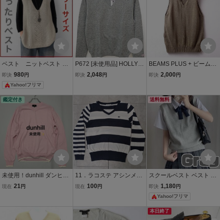
ベスト ニットベスト サ
P672 [未使用品] HOLLYW
BEAMS PLUS + ビームス
マーベスト ベージュ 薄
OOD RANCH MARKET
プラス コットン×ペーパ
980
2,048
2,000
即決
円
即決
円
即決
円
手 Vネック 夏 秋サマ
ハリウッドランチマーケ
ー×レーヨン Vネック 薄手
Yahoo!フリマ
ーニット
ット Vネックニット S グ
ニットベスト 紙 プルオー
レー 綿100% 薄手セータ
バー メンズ (L) グリーン
鑑定付き
送料無料
ー | ★
系 ●e-724
未使用！dunhill ダンヒル
11．ラコステ アシンメト
スクールベスト ベスト 薄
【大人上品】Lサイズ V
リー ボーダー柄 ギミック
手 ニット Ｖネック 女子
21
100
1,180
現在
円
現在
円
即決
円
ネック メリノウール 薄手
ワンポイントロゴ 薄手 ラ
制服 高校 通学 コスプレ
Yahoo!フリマ
ニット セーター ピンク デ
イトオンス Vネック コッ
グレー ベスト Vネックセ
ッドストック
トン ニット セーター LAC
ーター 夏
本日終了
OSTE x403