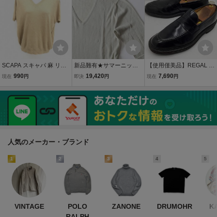
SCAPA スキャパ 麻 リネ
新品難有★サマーニットT
【使用僅美品】REGAL リ
ン100% Ｖネック ショー
シャツ L Vネックメンズ長
ーガル ★ JU11 ペニーロ
990
19,420
7,690
現在
円
即決
円
現在
円
トスリーブ ニット セータ
袖 GUCCI グッチ【356-5
ーファー Made in Japan
ー 38(M) ベージュ 半袖 カ
867-1240】ホワイト白
26 ★
ットソー 薄手 レディース
【本物保証】薄手ニサマ
婦人
ーニット 素肌に着用
人気のメーカー・ブランド
1
2
3
4
5
VINTAGE
POLO
ZANONE
DRUMOHR
K
RALPH