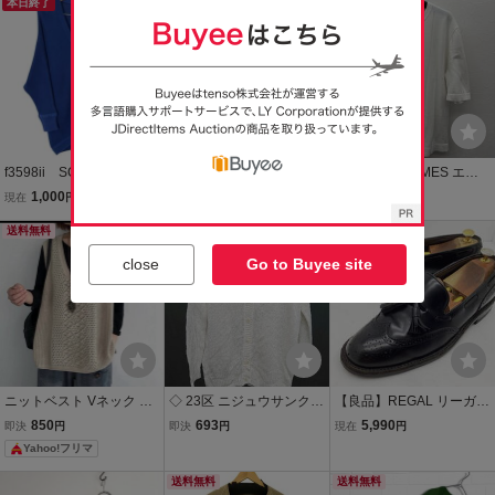
本日終了
送料無料
ト 長袖 柄おり入りＶ
ネック薄手ウールニット
セーター Ｓ 紺系
f3598ii SCOTCLUB(ス
Three Blind Mice ウール1
【s427】HERMES エル
コットクラブ) サイズフリ
00% Vネックニット チャ
メス コットン サマーニッ
1,000
1,900
21
現在
円
即決
円
現在
円
ーサイズ ニットカーデ
コール ポケット付 日本製
ト Tシャツ 半袖 クルーネ
ィガン Vネック オーバ
送料無料
Wool 100% V-Neck Knit C
ック ホワイト 格子編み柄
本日終了
ーサイズ Made in Japan
harcoal Made in Japan セ
Mサイズ Made in Italy Su
close
Go to Buyee site
ブルー 日本製
ーター
mmer Knit
ニットベスト Vネック 透
◇ 23区 ニジュウサンク
【良品】REGAL リーガル
かし編み 薄手 サマーニッ
リブニット 薄手 Vネック
★ V088 タッセルローフ
850
693
5,990
即決
円
即決
円
現在
円
ト 重ね着 体型カバー 夏
シンプル 長袖 カーディガ
ァー Made in Japan 26 ★
Yahoo!フリマ
ン サイズ38 オフホワイト
系 レディース P
送料無料
送料無料