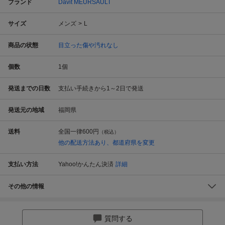
ブランド
Davit MEURSAULT
サイズ
メンズ
L
商品の状態
目立った傷や汚れなし
個数
1
個
発送までの日数
支払い手続きから1～2日で発送
発送元の地域
福岡県
送料
全国一律
600円
（税込）
他の配送方法あり、都道府県を変更
支払い方法
Yahoo!かんたん決済
詳細
その他の情報
質問する