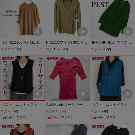
【定価12100円】MUSE d
PRADA(プラダ) 00S MAD
◆美品◆ PLST プラステ
e Deuxieme Classe ドゥ
E IN ITALY シルク ウール
コットン 薄手 ニット Vネ
6,500
12,639
2,312
即決
円
即決
円
即決
円
ーズィエムクラス クルー
Vネック ニット セーター
ック フロントオープン 羽
ネックプルオーバー キャ
送料無料
薄手 中古 古着 0306
送料無料
織り 長袖 ロング カーディ
送料無料
メル ベージュ 5分袖 ニッ
ガン レディース グリーン
ト MADE IN JAPAN
M 1886E□
ベスト ニットベスト ベ
AURALEE オーラリー 5
ベスト ニットベスト ベ
スト 黒 ブラック 薄手
分袖リブニット S ピンク
スト 青 ブルー 薄手 V
950
8,830
950
即決
円
即決
円
即決
円
Vネック サマーニット
日本製 綿 クルーネック 無
ネック サマーニット
Yahoo!フリマ
Yahoo!フリマ
Yahoo!フリマ
地 リブニット MADE IN J
APAN
送料無料
送料無料