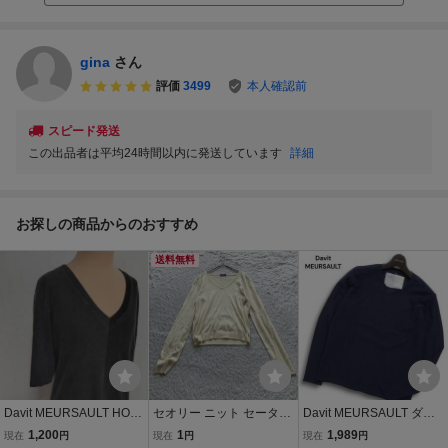
gina
さん
評価
3499
本人確認前
スピード発送
この出品者は平均24時間以内に発送しています
詳細
お探しの商品からのおすすめ
送料無料
Davit MEURSAULT HOM
セオリー ニット セーター
Davit MEURSAULT ダヴ
ME MADE IN JAPAN Vネ
長袖 薄手 M 薄手 無地 Vネ
ィットモルソー 通年★ レ
1,200
1
1,989
現在
円
現在
円
現在
円