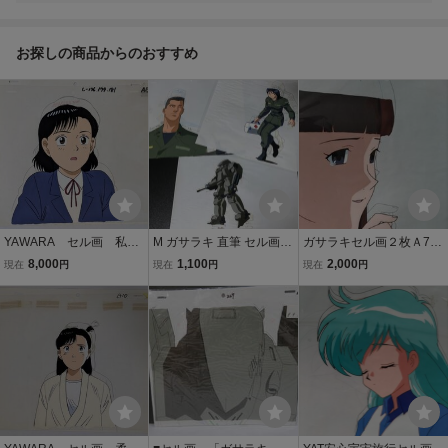
お探しの商品からのおすすめ
YAWARA セル画 私
M ガサラキ 直筆 セル画
ガサラキセル画２枚Ａ7Ａ
服 バストアップ ５の
原画 セット／アニメ 動画
20
8,000
1,100
2,000
現在
円
現在
円
現在
円
４ A１３ 猪熊柔 浦沢
セル画 レイアウト 原動画
直樹 動画付
生原画 肉筆 等／Anime S
ketch Cel／Gasaraki