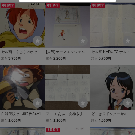
画 レイアウト 原動画 生原
本日終了
本日終了
画 肉筆 等／Anime Sketch
本日終了
Cel／Naruto
セル画 くじらのホセフ
[人気] ナースエンジェルり
セル画 NARUTO ナルト疾
ィーナ
りかSOS 第20話 C57 り
風伝 原画 その3
3,700
2,200
5,750
現在
円
現在
円
現在
円
りか レイアウトコピー セ
ル画 動画 等 | ホビー R m
W122a
白鯨伝説セル画2枚A4A1
アニメ ああっ女神さまっ
どっきりドクターセル画2
#OP セル画用 動画 おまと
枚A4A10
1,000
1,100
4,000
現在
円
現在
円
現在
円
めセット その1 現状渡し
本日終了