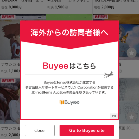
YAWARA セル画 柔道
■セル画 「ガサラキ」
YAT安心宇宙旅行セル画2
着 連セルＢ ４の４ A
セル画 原画 2枚セッ
枚A4A4
8,000
1,500
2,000
現在
円
即決
円
現在
円
１０ 猪熊柔 浦沢直
ト A３０ ロボットアニ
樹 動画貼付
送料無料
メ
送料無料
ナウシカ セル画 2
【一点もの】セル画・動
ナウシカ セル画
画あり 『新・キューテ
1,100,000
800
1,100,000
即決
円
現在
円
即決
円
ィーハニー』 早見団兵
送料無料
衛（はやみだんべえ） O
送料無料
VA 永井豪 ダイナミッ
クプロ ①
ナウシカ セル画 本物4
ナウシカ セル画 3
S ナルト 直筆 原画 20枚
close
Go to Buyee site
セット／アニメ 動画 セル
2,300,000
1,200,000
3,000
即決
円
即決
円
現在
円