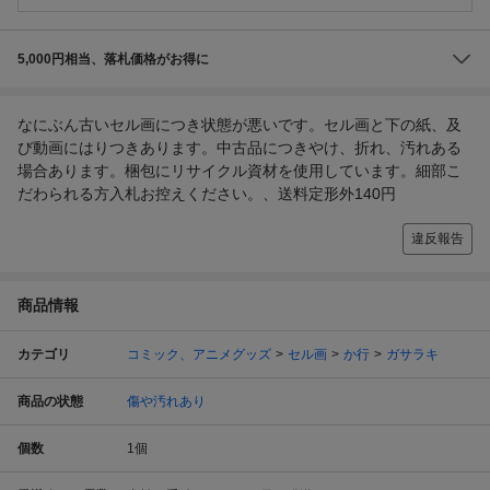
5,000円相当、落札価格がお得に
なにぶん古いセル画につき状態が悪いです。セル画と下の紙、及
び動画にはりつきあります。中古品につきやけ、折れ、汚れある
場合あります。梱包にリサイクル資材を使用しています。細部こ
だわられる方入札お控えください。、送料定形外140円
違反報告
商品情報
カテゴリ
コミック、アニメグッズ
セル画
か行
ガサラキ
商品の状態
傷や汚れあり
個数
1
個