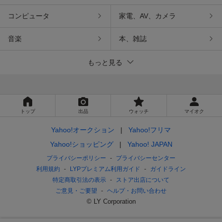
コンピュータ
家電、AV、カメラ
音楽
本、雑誌
もっと見る
トップ
出品
ウォッチ
マイオク
Yahoo!オークション
Yahoo!フリマ
Yahoo!ショッピング
Yahoo! JAPAN
プライバシーポリシー
プライバシーセンター
利用規約
LYPプレミアム利用ガイド
ガイドライン
特定商取引法の表示
ストア出店について
ご意見・ご要望
ヘルプ・お問い合わせ
© LY Corporation