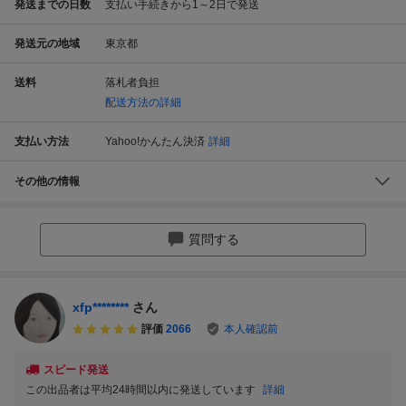
発送までの日数
支払い手続きから1～2日で発送
発送元の地域
東京都
送料
落札者負担
配送方法の詳細
支払い方法
Yahoo!かんたん決済
詳細
その他の情報
質問する
xfp********
さん
評価
2066
本人確認前
スピード発送
この出品者は平均24時間以内に発送しています
詳細