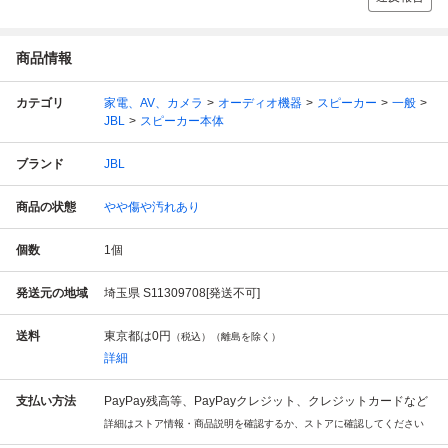
商品情報
カテゴリ
家電、AV、カメラ
オーディオ機器
スピーカー
一般
JBL
スピーカー本体
ブランド
JBL
商品の状態
やや傷や汚れあり
個数
1
個
発送元の地域
埼玉県 S11309708[発送不可]
送料
東京都は
0円
（税込）（離島を除く）
詳細
支払い方法
PayPay残高等、PayPayクレジット、クレジットカードなど
詳細はストア情報・商品説明を確認するか、ストアに確認してください