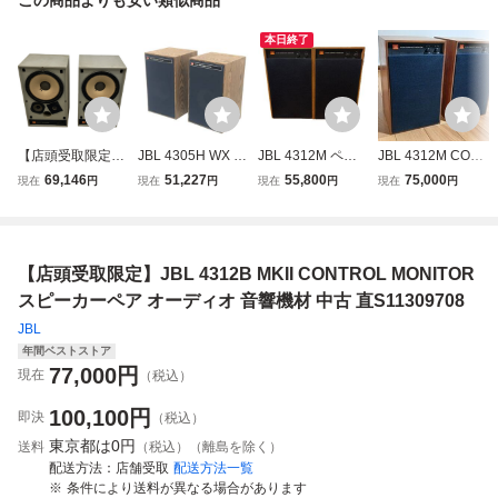
本日終了
【店頭受取限定】
JBL 4305H WX 2
JBL 4312M ペア
JBL 4312M COMP
JBL 4311B CONT
Way Loudspeaker
COMPACT MONIT
ACT MONITOR 3
69,146
51,227
55,800
75,000
現在
円
現在
円
現在
円
現在
円
ROL MONITOR ペ
スピーカー ペア
OR
WAY スピーカー
アスピーカー 音響
音響機器 中古 T11
ペア ジェービーエ
機材 ジャンク 直
455754
ル
O11482268
【店頭受取限定】JBL 4312B MKII CONTROL MONITOR
スピーカーペア オーディオ 音響機材 中古 直S11309708
JBL
年間ベストストア
77,000
円
現在
（税込）
100,100
円
即決
（税込）
東京都は
0円
送料
（税込）（離島を除く）
配送方法
店舗受取
配送方法一覧
条件により送料が異なる場合があります