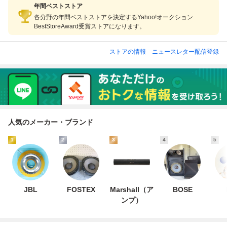
年間ベストストア
各分野の年間ベストストアを決定するYahoo!オークション
BestStoreAward受賞ストアになります。
ストアの情報
ニュースレター配信登録
人気のメーカー・ブランド
1
2
3
4
5
JBL
FOSTEX
Marshall（ア
BOSE
ンプ）