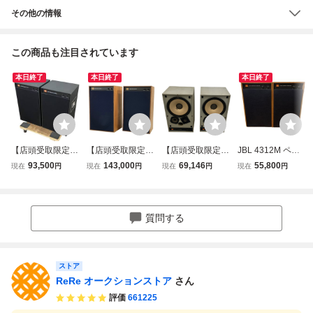
その他の情報
この商品も注目されています
本日終了
本日終了
本日終了
【店頭受取限定】
【店頭受取限定】
【店頭受取限定】
JBL 4312M ペア
JBL 4312D CONT
JBL 4312 MkII CO
JBL 4311B CONT
COMPACT MONIT
93,500
143,000
69,146
55,800
現在
円
現在
円
現在
円
現在
円
ROL MONITOR ス
NTROL MONITOR
ROL MONITOR ペ
OR
ピーカーペア オー
3ウェイ スピーカ
アスピーカー 音響
ディオ 音響機材
ー ペア オーディ
機材 ジャンク 直
中古 直S1149533
オ ジャンク 直 T1
O11482268
質問する
9
1498098
ストア
ReRe オークションストア
さん
評価
661225