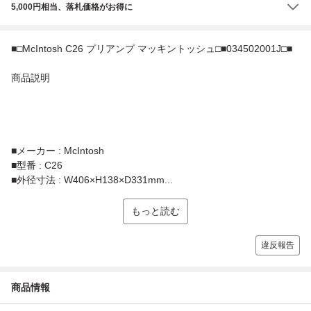
5,000円相当、落札価格がお得に
■□McIntosh C26 プリアンプ マッキントッシュ□■034502001J□■
商品説明
■メーカー : McIntosh
■型番 : C26
■外径寸法 : W406×H138×D331mm...
もっと読む
違反報告
商品情報