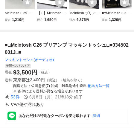
McIntosh C29 マ
【C】McIntosh C
Mcintosh プリアン
■□McIntosh C26
ッキントッシュ プ
28 プリアンプ マ
プ/コントロールア
プリアンプ マッキ
1,210
1,650
6,875
1,320
現在
円
現在
円
現在
円
現在
円
リアンプ コントロ
ッキントッシュ 3
ンプ C26 マッキ
ントッシュ□■033
ールアンプ ≫ 766
348200
ントッシュ ▽ 769
466008J□■
16-4
4E-1
■□McIntosh C26 プリアンプ マッキントッシュ□■034502
001J□■
マッキントッシュ(オーディオ)
年間ベストストア
93,500
円
現在
（税込）
東京都は
2,400円
送料
（税込）（離島を除く）
配送方法
佐川急便(7) 沖縄、離島別途中継料
配送方法一覧
条件により送料が異なる場合があります
53
件
6月8日（月）21時18分
終了
やや傷や汚れあり
あなただけの特別なクーポンを受け取れます
詳細