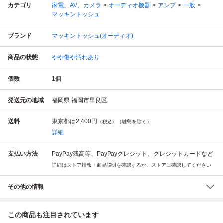
カテゴリ
家電、AV、カメラ
オーディオ機器
アンプ
一般
マッキントッシュ
ブランド
マッキントッシュ(オーディオ)
商品の状態
やや傷や汚れあり
個数
1
個
発送元の地域
福岡県 福岡市早良区
送料
東京都は
2,400円
（税込）（離島を除く）
詳細
支払い方法
PayPay残高等、PayPayクレジット、クレジットカードなど
詳細はストア情報・商品説明を確認するか、ストアに確認してください
その他の情報
この商品も注目されています