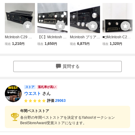
McIntosh C29 マ
【C】McIntosh C
Mcintosh プリアン
■□McIntosh C26
ッキントッシュ プ
28 プリアンプ マ
プ/コントロールア
プリアンプ マッキ
1,210
1,650
6,875
1,320
現在
円
現在
円
現在
円
現在
円
リアンプ コントロ
ッキントッシュ 3
ンプ C26 マッキ
ントッシュ□■033
ールアンプ ≫ 766
348200
ントッシュ ▽ 769
466008J□■
16-4
4E-1
質問する
ストア
落札率が高い
ウエスト
さん
評価
29063
年間ベストストア
各分野の年間ベストストアを決定するYahoo!オークション
BestStoreAward受賞ストアになります。