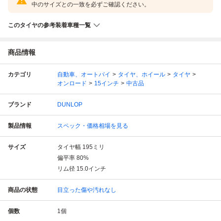
中のサイズとの一致を必ずご確認ください。
このタイヤの参考装着車種一覧
商品情報
カテゴリ
自動車、オートバイ
タイヤ、ホイール
タイヤ
オンロード
15インチ
中古品
ブランド
DUNLOP
製品情報
スペック・価格相場を見る
サイズ
タイヤ幅
195
ミリ
偏平率
80
%
リム径
15.0
インチ
商品の状態
目立った傷や汚れなし
個数
1
個