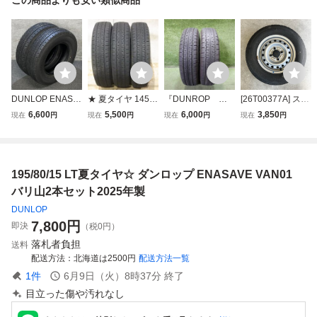
DUNLOP ENASA
★ 夏タイヤ 145/8
『DUNROP ダ
[26T00377A] スズ
VE VAN01 195/80
0R12 80/78N LT
ンロップ ENASA
キ エブリイ(DA17
6,600
5,500
6,000
3,850
現在
円
現在
円
現在
円
現在
円
R15 107/105 L LT
DUNLOP ENASA
VE VAN01 エナ
V) 純正 スチール
20年製 夏タイヤ 2
VE VAN01 2024年
セーブ 145/80R
ホイール 12×4B P
本セット (ダンロ
製 3本SET サマー
12 80/78N.LT
CD100/4H 145R1
ップ/エナセーブ
タイヤ ノーマルタ
2025年製 夏タイ
2 6PR LT DUNLO
195/80/15 LT夏タイヤ☆ ダンロップ ENASAVE VAN01
イヤ 【 北海道発
ヤ ノーマルタイ
P ENASAVE VAN
個人宅OK 店頭OK
ヤ 2本セット』
01 2025年製 夏タ
バリ山2本セット2025年製
中古
イヤ 1本
DUNLOP
7,800
円
即決
（税0円）
落札者負担
送料
配送方法
北海道は2500円
配送方法一覧
1
件
6月9日（火）8時37分
終了
目立った傷や汚れなし