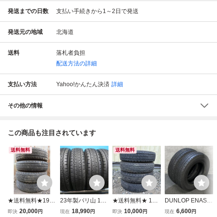
発送までの日数
支払い手続きから1～2日で発送
発送元の地域
北海道
送料
落札者負担
配送方法の詳細
支払い方法
Yahoo!かんたん決済
詳細
その他の情報
この商品も注目されています
送料無料
送料無料
★送料無料★195/
23年製バリ山 19
★送料無料★ 145/
DUNLOP ENASA
80R15 107/105L
5/80R15 107/105
80R12 80/78N LT
VE VAN01 195/80
20,000
18,990
10,000
6,600
即決
円
現在
円
即決
円
現在
円