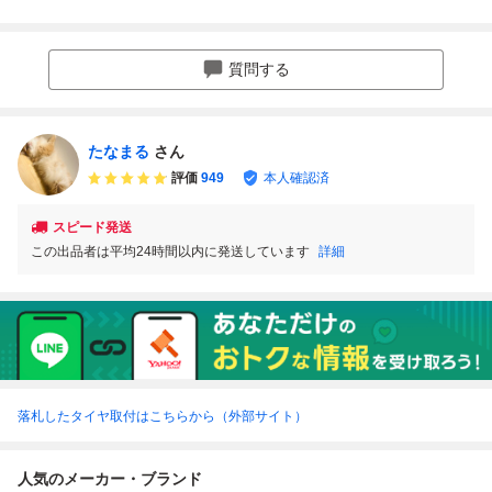
LT 2022~2025年
L ◆ DUNLOP EN
2022～2023年製
R15 107/105 L LT
製 7~8分山 ダンロ
ASAVE VAN01 ◆
7～8分山 ダンロ
20年製 夏タイヤ 2
ップ ENASAVE V
4本 J3876 夏タイ
ップ ENASAVE V
本セット (ダンロ
AN01 4本/中古オ
ヤ
AN01 4本/中古オ
ップ/エナセーブ
質問する
ンロード(夏タイ
ンロードタイヤ
ヤ) キャラバン等
(夏) サンバー等 N
N1584_T
2372_S
たなまる
さん
評価
949
本人確認済
スピード発送
この出品者は平均24時間以内に発送しています
詳細
落札したタイヤ取付はこちらから（外部サイト）
人気のメーカー・ブランド