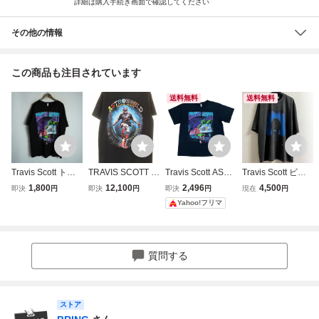
詳細は購入手続き画面で確認してください
その他の情報
この商品も注目されています
送料無料
送料無料
Travis Scott トラ
TRAVIS SCOTT A
Travis Scott ASTR
Travis Scott ビン
ヴィス スコット A
STRO WORLD TO
OWORLD Tシャツ
テージ加工 Tシャ
1,800
12,100
2,496
4,500
即決
円
即決
円
即決
円
現在
円
STRO WORLD ア
UR 2019 S/S TEE
ブラック 黒 トラ
ツ トラヴィス ス
Yahoo!フリマ
ストロワールド グ
BLACK Mサイズ
ヴィススコット M
コット ラッパー
ラフィック Tシャ
トラヴィススコッ
USIC TEE RAP T
ラップT
ツ 半袖 カットソ
ト アストロ ワー
EE
ー 黒 XL 3917Q★
ルド ツアー プリ
質問する
4
ント 半袖 Tシャツ
ブラッ
ストア