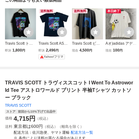
送料無料
送料無料
本日終了
Travis Scott トラ
Travis Scott ASTR
Travis Scott ビン
Aオ)adidas アディ
ヴィス スコット A
OWORLD Tシャツ
テージ加工 Tシャ
ダス 半袖Tシャツ
1,800
2,496
4,500
100
即決
円
即決
円
現在
円
現在
円
STRO WORLD ア
ブラック 黒 トラ
ツ トラヴィス ス
カットソー ポケモ
Yahoo!フリマ
ストロワールド グ
ヴィススコット M
コット ラッパー
ン ピカチュウ コ
ラフィック Tシャ
USIC TEE RAP T
ラップT
ラボ サッカープリ
ツ 半袖 カットソ
EE
ント サイズL ホワ
ー 黒 XL 3917Q★
イト メンズ トッ
TRAVIS SCOTT トラヴィススコット I Went To Astrowor
4
プス 最落なし
ld Tee アストロワールド プリント 半袖Tシャツ カットソ
ー ブラック
TRAVIS SCOTT
ストア
前回から10%下げて出品中
4,715
円
価格
（税込）
東京都は
600円
送料
（税込）（離島を除く）
配送方法
佐川急便、ヤマト運輸
配送方法一覧
条件により送料が異なる場合があります