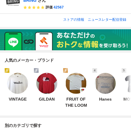
BRING
さん
評価
42567
ストアの情報
ニュースレター配信登録
人気のメーカー・ブランド
1
2
3
4
5
VINTAGE
GILDAN
FRUIT OF
Hanes
MOV
THE LOOM
別のカテゴリで探す