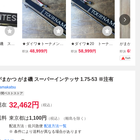
磯 スー
★ダイワ★トーナメン
★ダイワ★20 トーナメ
がまかつ が
 15-53
ト 磯 ＡＧＳ 1.75-53
ント 磯 ＡＧＳ 1.75-
サ G-IV 美
48,999
58,999
65,00
円
円
即決
即決
即決
★ 未使用品
53 Ｒ ★ 未使用品 ②
Yahoo!
がまかつ がま磯 スーパーインテッサ 1.75-53 ※注有
amakatsu
年間ベストストア
32,462
円
現在
（税込）
送料
東京都は
1,100円
（税込）（離島を除く）
配送方法
佐川急便
配送方法一覧
条件により送料が異なる場合があります