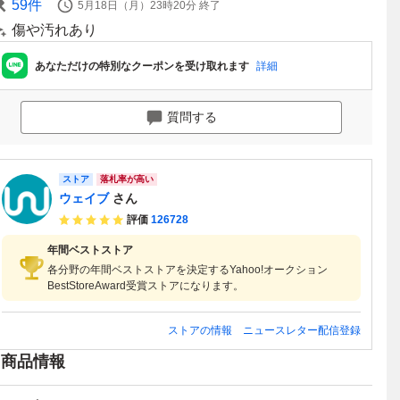
59
件
5月18日（月）23時20分
終了
傷や汚れあり
あなただけの特別なクーポンを受け取れます
詳細
質問する
ストア
落札率が高い
ウェイブ
さん
評価
126728
年間ベストストア
各分野の年間ベストストアを決定するYahoo!オークション
BestStoreAward受賞ストアになります。
ストアの情報
ニュースレター配信登録
商品情報