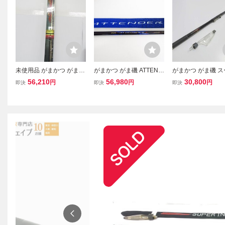
未使用品 がまかつ がま磯
がまかつ がま磯 ATTEND
がまかつ がま磯 
デニオス 1.75-53 釣竿 ロ
ERII アテンダー2 1.75-53
インテッサ 2－53
56,210
56,980
30,800
円
円
円
即決
即決
即決
ッド ☆SP13120
釣竿 ロッド ▼SP13008
理AU1416／31