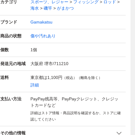
カテゴリ
スポーツ、レジャー
フィッシング
ロッド
海水
磯竿
がまかつ
ブランド
Gamakatsu
商品の状態
傷や汚れあり
個数
1
個
発送元の地域
大阪府 堺市/711210
送料
東京都は
1,100円
（税込）（離島を除く）
詳細
支払い方法
PayPay残高等、PayPayクレジット、クレジッ
トカードなど
詳細はストア情報・商品説明を確認するか、ストアに確
認してください
その他の情報