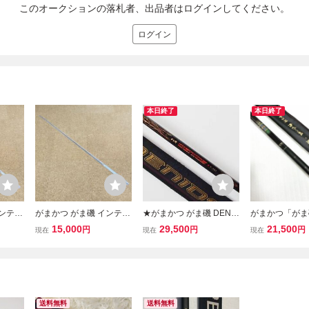
このオークションの落札者、出品者はログインしてください。
ログイン
本日終了
本日終了
インテッ
がまかつ がま磯 インテッ
★がまかつ がま磯 DENIO
がまかつ「がま
 ♯1 穂
サ G-5 1.25号 5.3m ♯1 穂
S デニオス 1号-50★Gam
柄 競技スペシャ
15,000
29,500
21,500
円
円
円
現在
現在
現在
-V 未
先 磯竿 INTESSA G-V 未
akatsu
★未使用保管品
使用品
柄 ランディン
ト 磯釣り 海釣
05】
送料無料
送料無料