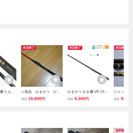
本日終了
本日終了
本日終了
磯 たもの
♪♪美品 がまかつ がま
がまかつ がま磯 VR 15-5
ジャンク品 
ル 530」
磯 アルマ 125-50 日
0
磯 RX 1-5
15,000
6,380
551
円
円
円
現在
現在
現在
★ 玉の
本製♪♪
-53とがま
グシャフ
4.7m 3本
り【TT-
送料無料