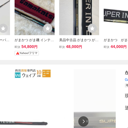
スーパー
がまかつ がま磯 インテッ
美品中古品 がまかつ がま
がまかつ がま
 ／管
サ G-IV 1.25-53 磯竿
磯 SUPER INTESSA スー
パーインテッサ
54,800
48,000
44,000
円
円
円
即決
即決
即決
パーインテッサ(1-50 ガイ
【中古良品】
Yahoo!フリマ
ドキャップ、竿袋付き)
G