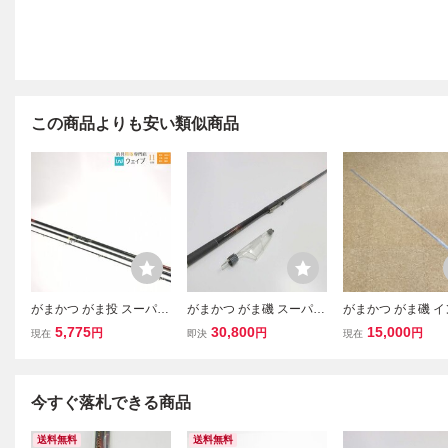
この商品よりも安い類似商品
がまかつ がま投 スーパー
がまかつ がま磯 スーパー
がまかつ がま磯 
キャスティング 30-405
インテッサ 2－53 ／管
サ G-5 1.75号 5.3m
5,775
30,800
15,000
円
円
円
現在
即決
現在
※注有
理AU1416／31
先 磯竿 INTESSA G
使用品
今すぐ落札できる商品
送料無料
送料無料