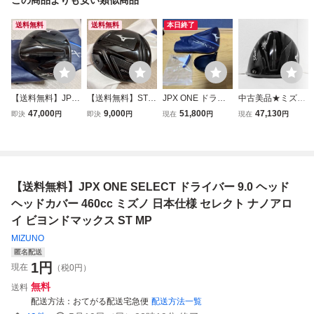
送料無料
送料無料
本日終了
【送料無料】JPX
【送料無料】ST-X
JPX ONE ドライ
中古美品★ミズノ/
ONE SELECT ド
220 ドライバー ヘ
バー 9.0 ヘッド ヘ
MIZUNO JPX ON
47,000
9,000
51,800
47,130
即決
円
即決
円
現在
円
現在
円
ライバー 9.0 ヘッ
ッド ヘッドカバー
ッドカバー ミズノ
E SELECT ドライ
ド ヘッドカバー 4
460cc 10.5 日本仕
最新
バーヘッド 単品★
60cc ミズノ 日本
様 ミズノプロ MO
9.0°★ヘッドカバ
仕様 セレクト 最
DEL MP TYPE タ
ー付属/日本正規品
新 ナノアロイ ビ
イプ Z 200 230 JP
【送料無料】JPX ONE SELECT ドライバー 9.0 ヘッド
ヨンドマックス S
X
T
ヘッドカバー 460cc ミズノ 日本仕様 セレクト ナノアロ
イ ビヨンドマックス ST MP
MIZUNO
匿名配送
1
円
現在
（税0円）
無料
送料
配送方法
おてがる配送宅急便
配送方法一覧