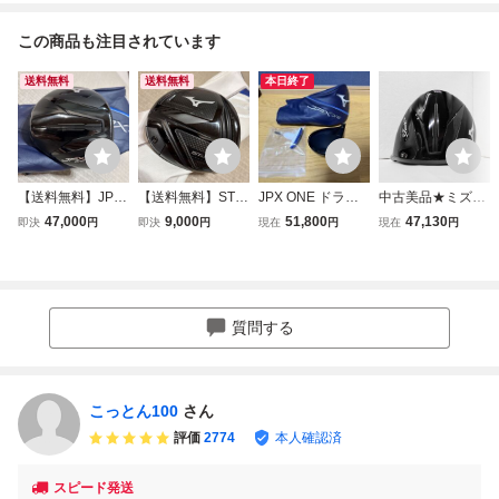
この商品も注目されています
送料無料
送料無料
本日終了
【送料無料】JPX
【送料無料】ST-X
JPX ONE ドライ
中古美品★ミズノ/
ONE SELECT ド
220 ドライバー ヘ
バー 9.0 ヘッド ヘ
MIZUNO JPX ON
47,000
9,000
51,800
47,130
即決
円
即決
円
現在
円
現在
円
ライバー 9.0 ヘッ
ッド ヘッドカバー
ッドカバー ミズノ
E SELECT ドライ
ド ヘッドカバー 4
460cc 10.5 日本仕
最新
バーヘッド 単品★
60cc ミズノ 日本
様 ミズノプロ MO
9.0°★ヘッドカバ
仕様 セレクト 最
DEL MP TYPE タ
ー付属/日本正規品
新 ナノアロイ ビ
イプ Z 200 230 JP
質問する
ヨンドマックス S
X
T
こっとん100
さん
評価
2774
本人確認済
スピード発送