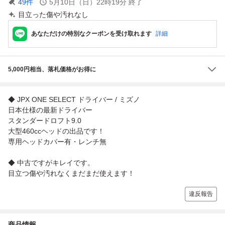
49
件
5月10日（日）22時19分
終了
目立った傷や汚れなし
あなただけの特別なクーポンを受け取れます
詳細
5,000円相当、落札価格がお得に
◆ JPX ONE SELECT ドライバー / ミズノ
日本仕様の最新ドライバー
スタンダードロフト9.0
大型460ccヘッドの出品です！
専用ヘッドカバー有・レンチ無
◆ 中古ですがキレイです。
目立つ傷や汚れなくまだまだ使えます！
違反報告
商品情報