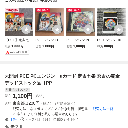
送料無料
本日終了
本日終了
【PCE】定吉七番
PCエンジン PCE
PCエンジン PCE
PCエンジン Huカ
秀吉の黄金 PCエ
Huカード 定吉七
Huカード 遊々人
ード 定吉七番 秀
1,000
1,000
1,000
800
即決
円
現在
円
現在
円
即決
円
ンジン Huカード
番 定吉セブン 説
生 説明書付 動作
吉の黄金 PCE ケ
Yahoo!フリマ
箱無し
明書付 動作確認済
確認済
ース無し
未開封 PCE PCエンジン Huカード 定吉七番 秀吉の黄金
デッドストック品【PP
年間ベストストア
1,100
円
現在
（税込）
東京都は
280円
送料
（税込）（離島を除く）
配送方法
ネコポス（プチプチ付き封筒。状態重視の方は宅急便をご選択ください。）
配送方法一覧
条件により送料が異なる場合があります
1
件
4月27日（月）21時27分
終了
未使用