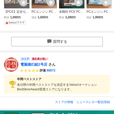
【PCE】定吉七番
PCエンジン PCE
未開封 PCE PCエ
PCエンジン PCE
秀吉の黄金 PCエ
Huカード 定吉七
ンジン Huカード
Huカード ネクタ
1,000
1,000
3,280
1,900
即決
円
現在
円
即決
円
現在
円
ンジン Huカード
番 定吉セブン 説
エナジー デッドス
リス NECTARIS
Yahoo!フリマ
箱無し
明書付 動作確認済
トック品
説明書・ハガキ付
動作確認済
質問する
ストア
落札率が高い
電脳遊幻組2号店
さん
評価
98872
年間ベストストア
各分野の年間ベストストアを決定するYahoo!オークション
BestStoreAward受賞ストアになります。
ストアの情報
ニュースレター配信登録