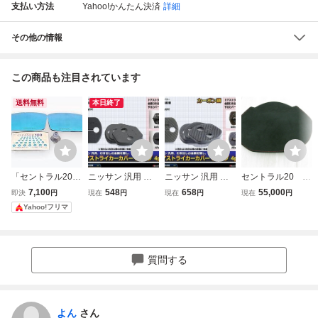
支払い方法
Yahoo!かんたん決済
詳細
その他の情報
この商品も注目されています
送料無料
本日終了
「セントラル20」
ニッサン 汎用 ド
ニッサン 汎用 ド
セントラル20 R
フェアレディZ（R
ア ストライカー
ア ストライカー
Z34 フェアレディ
7,100
548
658
55,000
即決
円
現在
円
現在
円
現在
円
Z34）用ワイドク
カバー Cタイプ R
カバー Cタイプ R
Z メーターフード
Yahoo!フリマ
リアビュードアミ
Z34 Z33 Z32 フェ
Z34 Z33 Z32 フェ
ラー 右
アレディZ C28 C2
アレディZ C28 C2
7 C26 C25 セレナ
7 C26 C25 セレナ
ZE1 ZE0 リーフ P
ZE1 ZE0 リーフ P
質問する
15 キックス SZ43
15 キックス SZ45
8
0
よん
さん