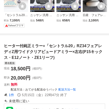
「セントラル20」
ニッサン 汎用 ド
ニッサン 汎用 ド
日産 フェアレデ
フェアレディZ（R
ア ストライカー
ア ストライカー
ィZ Z33 純正
7,100
548
658
2,100
即決
円
現在
円
現在
円
現在
円
Z34）用ワイドク
カバー Cタイプ R
カバー Cタイプ R
ドアミラー 左右
Yahoo!フリマ
リアビュードアミ
Z34 Z33 Z32 フェ
Z34 Z33 Z32 フェ
セット
ラー 右
アレディZ C28 C2
アレディZ C28 C2
7 C26 C25 セレナ
7 C26 C25 セレナ
ZE1 ZE0 リーフ P
ZE1 ZE0 リーフ P
ヒーター付純正ミラー+「セントラル20」RZ34フェアレ
15 キックス SZ43
15 キックス SZ45
8
0
ディZ用ワイドクリアビュードアミラー×左右(P15キック
ス・E12ノート・ZE1リーフ)
匿名配送
18,500
円
現在
（税0円）
20,000
円
即決
（税0円）
無料
送料
配送方法
おてがる配送ゆうパック
配送方法一覧
1
件
5月15日（金）22時47分
終了
未使用に近い