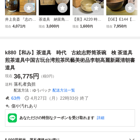
井上良斎 『志のぎ
茶道具 納富鳥雲
【英】A220 時代
【GE】E144【コ
水指 』 神奈川焼
大華山 萩茶碗 検
李朝刷毛目茶碗 中
レクター所蔵品】
4,071
3,000
1,600
7,950
現在
円
現在
円
現在
円
現在
円
水指 検 茶道具
茶道具煎茶道具中
国美術 朝鮮 韓国
時代 御本半使茶
煎茶道具 中国 古
国古玩台湾煎茶民
高麗 李朝 古玩 茶
碗/中国美術 中国
玩 台湾 煎茶 民藝
藝美術品李朝高麗
道具 鉢 骨董品 美
古玩 朝鮮 韓国 李
美術品 李朝 高麗
新羅清朝書
術品 古美術 時代
朝 高麗 茶道具 骨
k880【和み】茶道具 時代 古絵志野筒茶碗 検 茶道具
新羅 清朝 書道具
品 kk
董品 時代品 美術
品 古美術品 sht
煎茶道具中国古玩台湾煎茶民藝美術品李朝高麗新羅清朝書
道具
36,775
円
現在
（税0円）
落札者負担
送料
配送方法
ゆうパック
配送方法一覧
63
件
4月27日（月）22時33分
終了
傷や汚れあり
あなただけの特別なクーポンを受け取れます
詳細
5,000円相当、落札価格がお得に