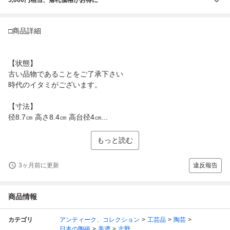
□商品詳細
【状態】
古い品物であることをご了承下さい
時代のイタミがございます。
【寸法】
径8.7㎝ 高さ8.4㎝ 高台径4㎝...
もっと読む
3ヶ月前に更新
違反報告
商品情報
カテゴリ
アンティーク、コレクション
工芸品
陶芸
日本の陶磁
美濃
志野