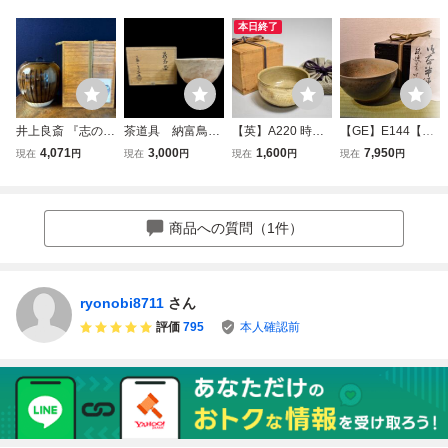
本日終了
井上良斎 『志のぎ
茶道具 納富鳥雲
【英】A220 時代
【GE】E144【コ
水指 』 神奈川焼
大華山 萩茶碗 検
李朝刷毛目茶碗 中
レクター所蔵品】
4,071
3,000
1,600
7,950
現在
円
現在
円
現在
円
現在
円
水指 検 茶道具
茶道具煎茶道具中
国美術 朝鮮 韓国
時代 御本半使茶
煎茶道具 中国 古
国古玩台湾煎茶民
高麗 李朝 古玩 茶
碗/中国美術 中国
玩 台湾 煎茶 民藝
藝美術品李朝高麗
道具 鉢 骨董品 美
古玩 朝鮮 韓国 李
美術品 李朝 高麗
新羅清朝書
術品 古美術 時代
朝 高麗 茶道具 骨
商品への質問（1件）
新羅 清朝 書道具
品 kk
董品 時代品 美術
品 古美術品 sht
ryonobi8711
さん
評価
795
本人確認前