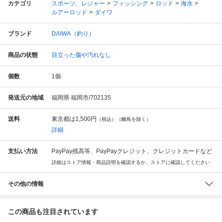
カテゴリ
スポーツ、レジャー
フィッシング
ロッド
海水
ルアーロッド
ダイワ
ブランド
DAIWA（釣り）
商品の状態
目立った傷や汚れなし
個数
1
個
発送元の地域
福岡県 福岡市/702135
送料
東京都は
1,500円
（税込）（離島を除く）
詳細
支払い方法
PayPay残高等、PayPayクレジット、クレジットカードなど
詳細はストア情報・商品説明を確認するか、ストアに確認してください
その他の情報
この商品も注目されています