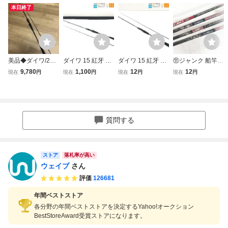
本日終了
美品◆ダイワ/22
ダイワ 15 紅牙 X
ダイワ 15 紅牙 X
⑪ジャンク 船竿
紅牙X 69XHB-S◆
69HB
69MHB
タイラバロッド 5
9,780
1,100
12
12
現在
円
現在
円
現在
円
現在
円
ディープ タイラバ
本セット ダイワ
紅牙 69XHB X69
MHS-S オリムピ
ック グラファイト
リーダー パグロE
質問する
X 69XC-6112L-S
他
ストア
落札率が高い
ウェイブ
さん
評価
126681
年間ベストストア
各分野の年間ベストストアを決定するYahoo!オークション
BestStoreAward受賞ストアになります。