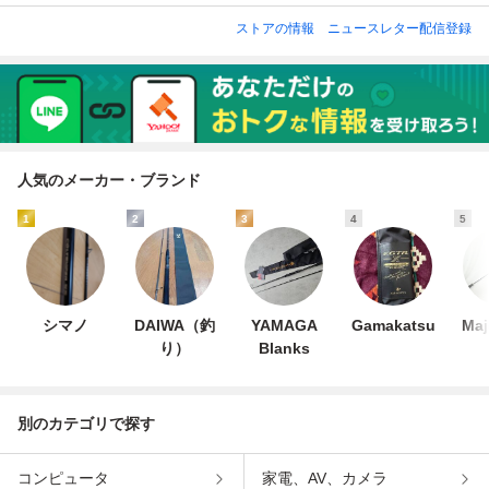
ストアの情報
ニュースレター配信登録
人気のメーカー・ブランド
1
2
3
4
5
シマノ
DAIWA（釣
YAMAGA
Gamakatsu
Maj
り）
Blanks
別のカテゴリで探す
コンピュータ
家電、AV、カメラ