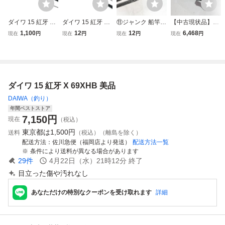
ダイワ 15 紅牙 X
ダイワ 15 紅牙 X
⑪ジャンク 船竿
【中古現状品】Da
69HB
69MHB
タイラバロッド 5
iwa ダイワ KO
1,100
12
12
6,468
現在
円
現在
円
現在
円
現在
円
本セット ダイワ
HGA X IC 紅
紅牙 69XHB X69
牙 リール
MHS-S オリムピ
ック グラファイト
リーダー パグロE
ダイワ 15 紅牙 X 69XHB 美品
X 69XC-6112L-S
他
DAIWA（釣り）
年間ベストストア
7,150
円
現在
（税込）
東京都は
1,500円
送料
（税込）（離島を除く）
配送方法
佐川急便（福岡店より発送）
配送方法一覧
条件により送料が異なる場合があります
29
件
4月22日（水）21時12分
終了
目立った傷や汚れなし
あなただけの特別なクーポンを受け取れます
詳細