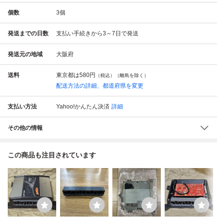
個数
3
個
発送までの日数
支払い手続きから3～7日で発送
発送元の地域
大阪府
送料
東京都は
580円
（税込）（離島を除く）
配送方法の詳細、都道府県を変更
支払い方法
Yahoo!かんたん決済
詳細
その他の情報
この商品も注目されています