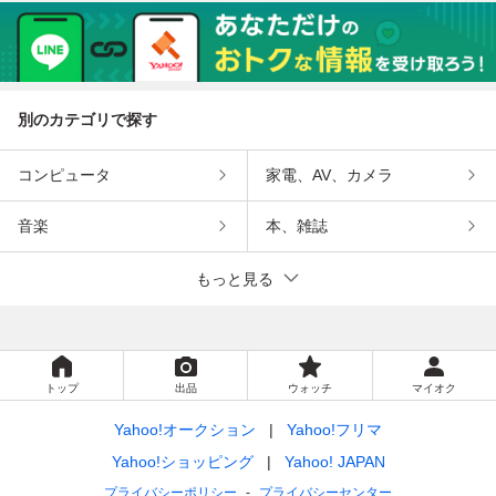
10 SXE10 SW20
2 FK8 FL5 EF9 EF
r12 ja4 jg1 z33 z3
ローバーミニ s13
8 DA6 DB8 CL1 C
4 brz 86 zn8 ハコ
s14 s15 r31 r32 r3
F4 BB6 他
スカ ケンメリ サ
3 r34 等
ニトラ 他
別のカテゴリで探す
コンピュータ
家電、AV、カメラ
音楽
本、雑誌
もっと見る
トップ
出品
ウォッチ
マイオク
Yahoo!オークション
Yahoo!フリマ
Yahoo!ショッピング
Yahoo! JAPAN
プライバシーポリシー
プライバシーセンター