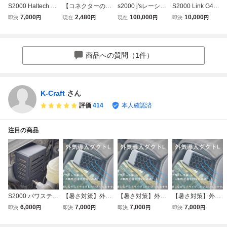
S2000 Haltech Pl
【コネクターの
s2000 j'sレーシン
S2000 Link G4X
atinum PRO ECU
み】GF-EK9 E-EK
グハイパーECU A
プラグインECU用
7,000
2,480
100,000
10,000
即決
円
現在
円
現在
円
即決
円
取付ブラケット
9 シビック タイプ
P1 検）S2000 AP
純正互換 ECUケ
R Type-R AP1 S2
1 AP2 Honda j's
ース
000 ECU LINK プ
書換え
ラグイン リンク H
商品への質問（1件）
ALTECH ハルテッ
ク 変換ハーネス
製作用
K-Craft
さん
評価
414
本人確認済
注目の商品
S2000 パワステコ
【暑さ対策】外気
【暑さ対策】外気
【暑さ対策】外気
ンピュータ カバー
導入ダクト エアコ
導入ダクト 旧車 E
導入ダクト 旧車 z
6,000
7,000
7,000
7,000
即決
円
即決
円
即決
円
即決
円
ン レス車 ae86 JZ
G6 EK9 EK4 DC2
n6 mxpa gxpa l27
X100 JZX90 JZX1
DC5 EP3 FD2 FK
5 l235 ヴィヴィオ