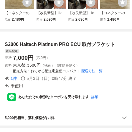
【コネクターの
【改良新型】Hon
【改良新型】Hon
【コネクターの
み】GF-EK9 E-EK
da S2000専用設
da S2000専用設
み】EG6 シビック
2,480
2,690
2,690
2,480
現在
円
即決
円
即決
円
現在
円
9 シビック タイプ
計 ドリンクホルダ
計 ドリンクホルダ
ECU 37820-P30-
R Type-R AP1 S2
ーブラケット【送
ーブラケット
000 HKS Vpro LIN
000 ECU LINK プ
料無料】
K プラグイン リン
ラグイン リンク H
ク HALTECH ハル
S2000 Haltech Platinum PRO ECU 取付ブラケット
ALTECH ハルテッ
テック Vプロ
ク 変換ハーネス
匿名配送
製作用
7,000
円
即決
（税0円）
東京都は
580円
送料
（税込）（離島を除く）
配送方法
おてがる配送宅急便コンパクト
配送方法一覧
1
件
5月3日（日）0時47分
終了
未使用
あなただけの特別なクーポンを受け取れます
詳細
5,000円相当、落札価格がお得に