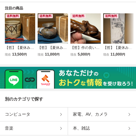
注目の商品
送料無料
送料無料
送料無料
送料無料
【哲】【夏休み特
【哲】【夏休み特
【哲】作の良い木
【哲】【夏休み特
別出品】迫力絵付
別出品】可愛らし
製蓮の葉にかえる
別出品】【真筆】
13,500
11,000
5,000
11,000
現在
円
現在
円
現在
円
現在
円
けの絵唐津筒茶碗
さ極まる須恵器小
の匙（明治頃）
仙厓筆 水墨自画
（伝世・桃山時
壺（奈良時代）
賛「飛龍在天」
代）
（江戸後期）
別のカテゴリで探す
コンピュータ
家電、AV、カメラ
音楽
本、雑誌