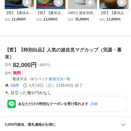
【哲】【夏休み特
【哲】【夏休み特
19611 波佐見焼
【哲】【夏休み特
別出品】可愛らし
別出品】迫力絵付
マグカップ 江戸時
別出品】条痕文の
11,000
13,500
35,000
11,000
現在
円
現在
円
現在
円
現在
円
さ極まる須恵器小
けの絵唐津筒茶碗
代 幕末期 径8.2cm
弥生式土器大壺
壺（奈良時代）
（伝世・桃山時
高8cm 白州正子使
（陶磁大系所載現
代）
用同手 骨董 古玩
物・弥生時代中
期）
【哲】【特別出品】人気の波佐見マグカップ（完器・幕
末）
82,000
円
現在
（税0円）
無料
送料
配送方法
ゆうパック
配送方法一覧
58
件
4月19日（日）21時48分
終了
目立った傷や汚れなし
あなただけの特別なクーポンを受け取れます
詳細
5,000円相当、落札価格がお得に