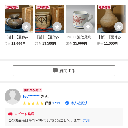
送料無料
送料無料
送料無料
【哲】【夏休み特
【哲】【夏休み特
19611 波佐見焼
【哲】【夏休み特
別出品】可愛らし
別出品】迫力絵付
マグカップ 江戸時
別出品】条痕文の
11,000
13,500
35,000
11,000
現在
円
現在
円
現在
円
現在
円
さ極まる須恵器小
けの絵唐津筒茶碗
代 幕末期 径8.2cm
弥生式土器大壺
壺（奈良時代）
（伝世・桃山時
高8cm 白州正子使
（陶磁大系所載現
代）
用同手 骨董 古玩
物・弥生時代中
期）
質問する
落札率が高い
tet********
さん
評価
1719
本人確認済
スピード発送
この出品者は平均24時間以内に発送しています
詳細