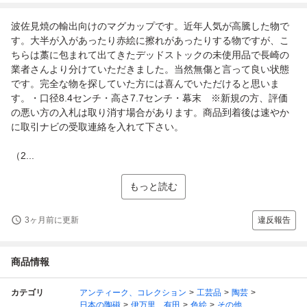
波佐見焼の輸出向けのマグカップです。近年人気が高騰した物で
す。大半が入があったり赤絵に擦れがあったりする物ですが、こ
ちらは藁に包まれて出てきたデッドストックの未使用品で長崎の
業者さんより分けていただきました。当然無傷と言って良い状態
です。完全な物を探していた方には喜んでいただけると思いま
す。・口径8.4センチ・高さ7.7センチ・幕末 ※新規の方、評価
の悪い方の入札は取り消す場合があります。商品到着後は速やか
に取引ナビの受取連絡を入れて下さい。
（2...
もっと読む
3ヶ月前に更新
違反報告
商品情報
カテゴリ
アンティーク、コレクション
工芸品
陶芸
日本の陶磁
伊万里、有田
色絵
その他