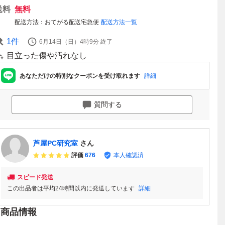
送料
無料
配送方法
おてがる配送宅急便
配送方法一覧
1
件
6月14日（日）4時9分
終了
目立った傷や汚れなし
あなただけの特別なクーポンを受け取れます
詳細
質問する
芦屋PC研究室
さん
評価
676
本人確認済
スピード発送
この出品者は平均24時間以内に発送しています
詳細
商品情報