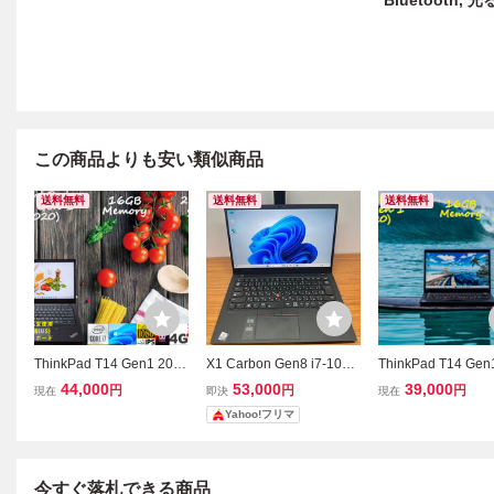
Bluetooth, 
この商品よりも安い類似商品
送料無料
送料無料
送料無料
ThinkPad T14 Gen1 2020
X1 Carbon Gen8 i7-1051
ThinkPad T14 Gen
i7-10510U 16GB,256GB
0U 16GB 256GB タッチ
i5-10310U 16GB,
44,000
53,000
39,000
円
円
円
現在
即決
現在
SSD,fHD IPS,LTE SimFre
6GB SSD, fHD IPS,
Yahoo!フリマ
e WiFi6 有線Lan,カメラ
imFree WiFi6 有線
指紋 BT,新品US KB 日米
メラ 指紋 Bluetooth
両用 OfficeとWin11
ows11
今すぐ落札できる商品