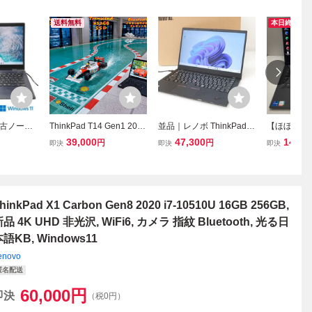
送料無料
本日終了
 中古ノート
ThinkPad T14 Gen1 2020
並品｜レノボ ThinkPad X
【ほぼ未使用
3/FP Co
i5-10310U 16GB, Transc
1 Carbon Gen 8（i7-105
GBメモリ】Th
39,000
47,300
140,0
円
円
即決
即決
即決
8GB 256GB
end 512GB SSD, fHD IP
10U/16GB/512GB） 20U
Carbon Gen
 Blueto
S, WiFi6 有線Lan, カメラ
ACTO1WWJAJP5 HA03-
｜薄型｜Offic
ows11 Off
指紋 Bluetooth, Windows
M7104-2G10
認証 | 指
11
hinkPad X1 Carbon Gen8 2020 i7-10510U 16GB 256GB,
品 4K UHD 非光沢, WiFi6, カメラ 指紋 Bluetooth, 光る日
語KB, Windows11
enovo
匿名配送
60,000
円
即決
（税0円）