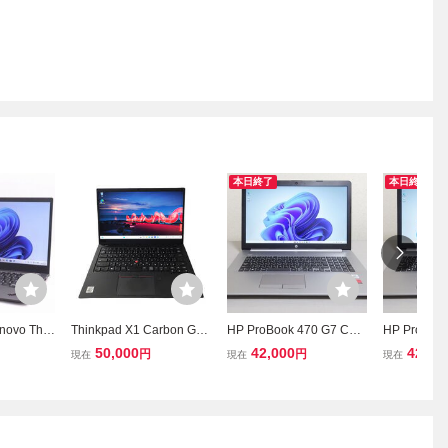
本日終了
本日終了
vo Thin
Thinkpad X1 Carbon Gen
HP ProBook 470 G7 Core
HP ProBook
on 8ｔｈ G
8 i7-10510U/16GB/SSD2
i7 10510U 2.30GHz/16G
i7 10510U 
50,000
42,000
42,00
円
円
現在
現在
現在
W Core i
56GB/Win11Pro
B/SSD 256GB+HDD 1TB
B/SSD 256
B 512GB
WLAN Bluetooth 17.3イ
WLAN Bluet
14インチ F
ンチ FHD Webカメラ Ra
ンチ FHD 
) Win11 P
deon 530搭載 Win11
deon 530搭