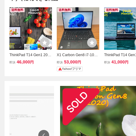
送料無料
送料無料
送料無料
ThinkPad T14 Gen1 2020
X1 Carbon Gen8 i7-1051
ThinkPad T14 Gen
i7-10510U 16GB,256GB
0U 16GB 256GB タッチ
i5-10310U 16GB,
46,000
53,000
41,000
円
円
円
即決
即決
即決
SSD,fHD IPS,LTE SimFre
6GB SSD, fHD IPS,
Yahoo!フリマ
e WiFi6 有線Lan,カメラ
imFree WiFi6 有線
指紋 BT,新品US KB 日米
メラ 指紋 Bluetooth
両用 OfficeとWin11
ows11