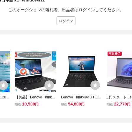
光る日本語KB, Windows11
このオークションの落札者、出品者はログインしてください。
ログイン
本日終了
1 2020
【美品】 Lenovo ThinkPa
Lenovo ThinkPad X1 Car
1円スタート Leno
 純正 25
d X1 Carbon Gen8◆Cor
bon Gen8 2020年製 Core
kPad X1 Carb
10,500
54,800
22,770
円
円
円
現在
現在
現在
 LTE S
e i5 10210U+SSD256GB
i7 10510U 2.3GHz 16GB
en 20UACTO1W
Lan, カ
+8GB◆カーボン製 14型
SSD 256GB 14インチ
7 10510U 16G
, Wind
USB-C◆Win11 Pro+Offic
(NVMe SSD) 
e2021インストール済
HD (1920×1080
ro