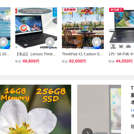
送料無料
本日終了
1 2020
【美品】 Lenovo ThinkPa
ThinkPad X1 Carbon Gen
1円~ Wi-Fi有
 純正 25
d X1 Carbon Gen8◆Cor
9 2021 i7-1185G7 16GB,
パソコン 東芝 G8
49,800
82,000
44,550
円
円
円
即決
即決
即決
 LTE S
e i5 10210U+SSD256GB
Crucial P3P 1TB, タッチ
re i7 10510U 
Lan, カ
+8GB◆カーボン製 14型
画面 WUXGA, WiFi6,指紋
高速SSD 無線LAN
, Wind
USB-C◆Win11 Pro+Offic
カメラ BT, US KB,日米両
oth カメラ Wind
e2021インストール済
用 OfficeとWin11
ice済 即使用可
T
新
本
L