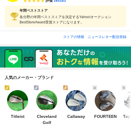
評価
165183
年間ベストストア
各分野の年間ベストストアを決定するYahoo!オークション
BestStoreAward受賞ストアになります。
ストアの情報
ニュースレター配信登録
人気のメーカー・ブランド
1
2
3
4
5
Titleist
Cleveland
Callaway
FOURTEEN
Tay
Golf