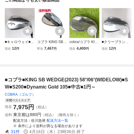
送料無料
■キャロウェイ■JA
コブラ KING SB
cobra/コブラ KIN
■クリーブランド■
WS FORGED(202
WEDGE(2023) 5
G PUR ウェッジ5
Cleveland RTX-6
12
7,467
4,400
12
現在
円
即決
円
現在
円
現在
円
3) クロムメッキ 5
8°/06°(WIDELOW)
8° シャフト Dyna
ZIPCORE ツアー
8°/09°■SW■S200
ウェッジ WG フレ
mic Gold s200 長
サテン 58°/12° FU
■Dynamic Gold■
ックスS
さ約35.5インチ
LL■SW■S200■Dy
中古■1円～
namic Gold■中古■
1円～
■コブラ■KING SB WEDGE(2023) 58°/06°(WIDELOW)■S
W■S200■Dynamic Gold 105■中古■1円～
COBRA（ゴルフ）
年間ベストストア
7,975
円
現在
（税込）
東京都は
880円
送料
（税込）（離島を除く）
配送方法
佐川急便
配送方法一覧
条件により送料が異なる場合があります
31
件
4月16日（木）23時36分
終了