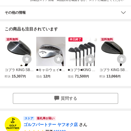
その他の情報
この商品も注目されています
送料無料
本日終了
送料無料
コブラ KING SB
■キャロウェイ■JA
■コブラ■KING FO
コブラ KING SB
WEDGE(2023)(ブ
WS FORGED(202
RGED TEC(2023)
WEDGE(2023)(ブ
15,307
12
71,500
13,066
即決
円
現在
円
現在
円
即決
円
ラック) 58°/06°(W
3) クロムメッキ 5
BLACK 6本■5-P■
ラック) 58°/06°(W
IDELOW) ウェッ
8°/09°■SW■S200
S200■Dynamic G
IDELOW) ウェッ
ジ WG フレックス
■Dynamic Gold■
old 105■中古■
ジ WG フレックス
S
中古■1円～
S
質問する
ストア
落札率が高い
ゴルフパートナー ヤフオク店
さん