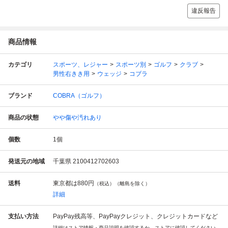
違反報告
商品情報
カテゴリ
スポーツ、レジャー
スポーツ別
ゴルフ
クラブ
男性右きき用
ウェッジ
コブラ
ブランド
COBRA（ゴルフ）
商品の状態
やや傷や汚れあり
個数
1
個
発送元の地域
千葉県 2100412702603
送料
東京都は
880円
（税込）（離島を除く）
詳細
支払い方法
PayPay残高等、PayPayクレジット、クレジットカードなど
詳細はストア情報・商品説明を確認するか、ストアに確認してください