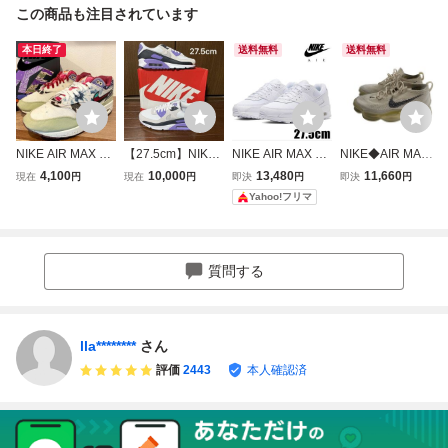
この商品も注目されています
本日終了
送料無料
送料無料
NIKE AIR MAX 1
【27.5cm】NIKE
NIKE AIR MAX 90
NIKE◆AIR MAX S
SP Mellow ナイキ
ナイキair max90
ナイキ エアマック
CORPION_エアマ
4,100
10,000
13,480
11,660
現在
円
現在
円
即決
円
即決
円
エア マックス ワ
エアマックス90パ
ス 90 ホワイト 27.
ックス スコーピオ
Yahoo!フリマ
ン メロウ メンズ
ープル
5cm
ン/27.5cm/WHT//
ローカットスニー
カー DN1803-300
カジュアル 27.5c
質問する
m
lla********
さん
評価
2443
本人確認済