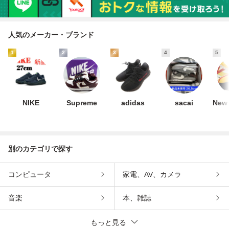
人気のメーカー・ブランド
1
2
3
4
5
NIKE
Supreme
adidas
sacai
New 
別のカテゴリで探す
コンピュータ
家電、AV、カメラ
音楽
本、雑誌
もっと見る