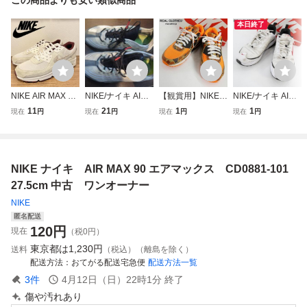
本日終了
NIKE AIR MAX 90
NIKE/ナイキ AIR
【観賞用】NIKE/
NIKE/ナイキ AIR
PRM ナイキ エア
MAX ZM950 NRG/
ナイキ AIR MAX 9
MAX AP エアマッ
11
21
1
1
現在
円
現在
円
現在
円
現在
円
マックス 90 プレ
エアマックス ズー
0/エアマックス90
クス CU4826-10
ミアム ホワイトワ
ム バストグレー C
ダック カモ トー
1/28.5 /080
イン メンズ HQ17
K6852-002 27.5
タル オレンジ CW
12-001 ローカッ
㎝
4039-800/27.5 /08
NIKE ナイキ AIR MAX 90 エアマックス CD0881-101
トスニーカー カジ
0
ュアル 29cm
27.5cm 中古 ワンオーナー
NIKE
匿名配送
120
円
現在
（税0円）
東京都は
1,230円
送料
（税込）（離島を除く）
配送方法
おてがる配送宅急便
配送方法一覧
3
件
4月12日（日）22時1分
終了
傷や汚れあり