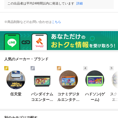
この出品者は平均24時間以内に発送しています
詳細
※商品削除などのお問い合わせは
こちら
人気のメーカー・ブランド
1
2
3
4
5
任天堂
バンダイナム
コナミデジタ
ハドソン(ゲ
スク
コエンターテ
ルエンタテイ
ーム)
エ
インメント
ンメント
別のカテゴリで探す