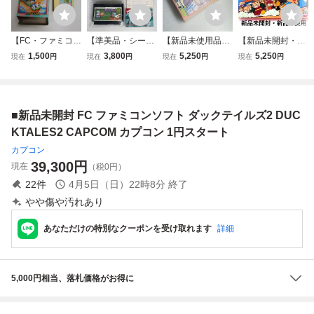
【FC・ファミコ
【準美品・シール
【新品未使用品・
【新品未開封・新
ン】 わんぱくダッ
未使用品】1円ス
1円スタート】フ
品未使用】FC フ
1,500
3,800
5,250
5,250
現在
円
現在
円
現在
円
現在
円
ク夢冒険 DUCK
タート ファミコ
ァミコンソフト タ
ァミコンソフト か
TALES 外箱あり
ンソフト ディグダ
ッチ ミステリーオ
んしゃく玉なげカ
グ2 FC
ブトライアング
ン太郎の東海道五
ル FC
十三次 SUNSOFT
■新品未開封 FC ファミコンソフト ダックテイルズ2 DUC
1円スタート 非常
に綺麗な新品
KTALES2 CAPCOM カプコン 1円スタート
カプコン
39,300
円
現在
（税0円）
22
件
4月5日（日）22時8分
終了
やや傷や汚れあり
あなただけの特別なクーポンを受け取れます
詳細
5,000円相当、落札価格がお得に