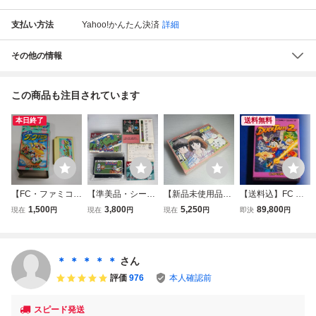
支払い方法
Yahoo!かんたん決済
詳細
その他の情報
この商品も注目されています
本日終了
送料無料
【FC・ファミコ
【準美品・シール
【新品未使用品・
【送料込】FC ダ
ン】 わんぱくダッ
未使用品】1円ス
1円スタート】フ
ックテイルズ2 DU
1,500
3,800
5,250
89,800
現在
円
現在
円
現在
円
即決
円
ク夢冒険 DUCK
タート ファミコ
ァミコンソフト タ
CK TALES2 箱説
TALES 外箱あり
ンソフト ディグダ
ッチ ミステリーオ
明書つき 新品即決
グ2 FC
ブトライアング
ファミコン ディズ
ル FC
ニー ドナルドダッ
＊ ＊ ＊ ＊ ＊
さん
グ
評価
976
本人確認前
スピード発送