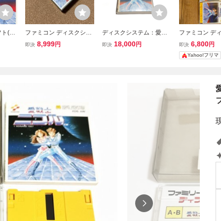
ト(デ
ファミコン ディスクシス
ディスクシステム：愛戦
ファミコン デ
愛戦士ニ
テム 新品未使用未開
士ニコル［新品、未使
テム 愛戦士ニ
8,999
18,000
6,800
円
円
円
即決
即決
即決
封 愛戦士ニコル
用、未開封］
Yahoo!フリマ