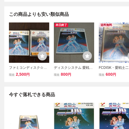
この商品よりも安い類似商品
本日終了
送料無料
ファミコンディスク☆愛
ディスクシステム 愛戦士
FCDISK・愛戦士
戦士ニコル
ニコル KDS-AIN ※説明書
（送料無料！）
2,500
800
600
円
円
円
現在
現在
現在
のみ
今すぐ落札できる商品