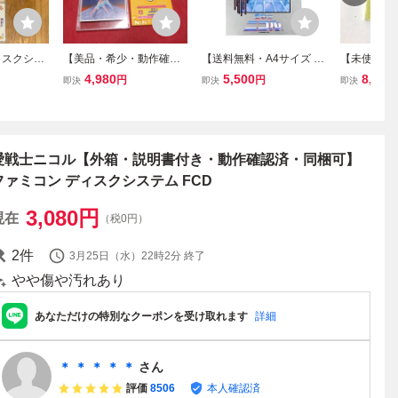
ィスクシス
【美品・希少・動作確認
【送料無料・A4サイズ チ
【未使用 
コル
済】『愛戦士ニコル』
ラシ】 ファミコン ディス
ーコンピュ
4,980
5,500
8,900
円
円
即決
即決
即決
（外箱・説明書付）予備
クシステム 愛戦士ニコル
システム『
ラベルなし コレクタ
80年代 当時物 販促 フラ
ド』 説明書
ー・マニア必見・まとめ
イヤー コナミ
シール付き
て・大量
デッドスト
愛戦士ニコル【外箱・説明書付き・動作確認済・同梱可】
ファミコン ディスクシステム FCD
3,080
円
現在
（税0円）
2
件
3月25日（水）22時2分
終了
やや傷や汚れあり
あなただけの特別なクーポンを受け取れます
詳細
＊ ＊ ＊ ＊ ＊
さん
評価
8506
本人確認済