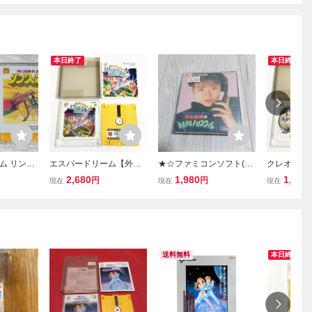
本日終了
本日終了
ム リンク
エスパードリーム【外
★☆ファミコンソフト(デ
クレオパト
GEND OF
箱・説明書付き・動作確
ィスクシステム) 中山美
箱・説明書
2,680
1,980
1,980
円
円
現在
現在
現在
フト・説明書
認済・同梱可】ファミコ
穂のトキメキハイスクー
認済・同梱
み 任天堂
ン ディスクシステム FCD
ル アイドルホットライン
ン ディスク
FAMICOM
箱・説付 ☆★
1987
送料無料
本日終了