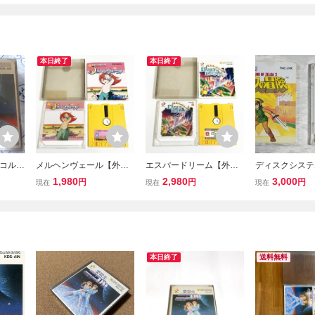
本日終了
本日終了
二コル
メルヘンヴェール【外
エスパードリーム【外
ディスクシステ
箱・説明書付き・動作確
箱・説明書付き・動作確
の冒険 THE LE
1,980
2,980
3,000
円
円
円
現在
現在
現在
認済・同梱可】ファミコ
認済・同梱可】ファミコ
ZELDA 2 ソ
ン ディスクシステム FCD
ン ディスクシステム FCD
のみ 動作確認済
レア
ファミコン FC 
DISK SYSTEM 
本日終了
送料無料