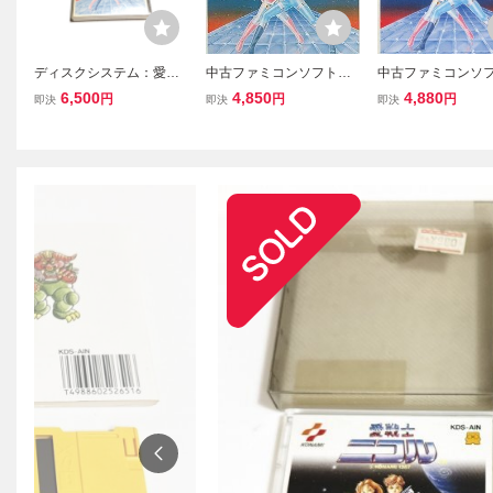
ディスクシステム：愛戦
中古ファミコンソフト
中古ファミコンソフ
士ニコル［動作品］外
（ディスクシステム） 愛
ィスクシステム) 
6,500
4,850
4,880
円
円
円
即決
即決
即決
箱、説明書、カード付き
戦士ニコル (箱説なし)
コル