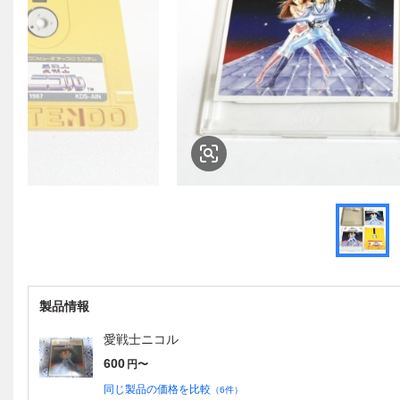
製品情報
愛戦士ニコル
600
円〜
同じ製品の価格を比較
（
6
件）