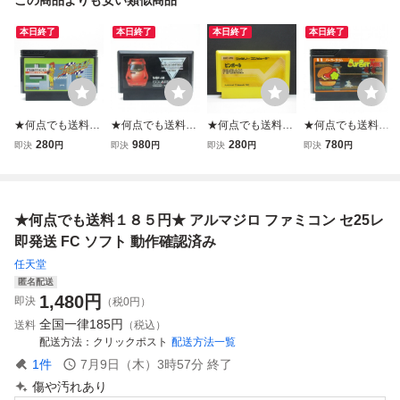
本日終了
本日終了
本日終了
本日終了
★何点でも送料１
★何点でも送料１
★何点でも送料１
★何点でも送料１
８５円★ ファミリ
８５円★ ハイウェ
８５円★ ピンボー
８５円★ 11 バー
280
980
280
780
即決
円
即決
円
即決
円
即決
円
ーサーキット ファ
イスター ファミコ
ル ファミコン セ1
ガータイム ファミ
ミコン セ23レ即
ン チ21！レ即発
8レ即発送 FC ソ
コン チ32レ即発
発送 FC ソフト 動
送 FC ソフト 動作
フト 動作確認済み
送 FC ソフト 動作
作確認済み
確認済み
確認済み
★何点でも送料１８５円★ アルマジロ ファミコン セ25レ
即発送 FC ソフト 動作確認済み
任天堂
匿名配送
1,480
円
即決
（税0円）
全国一律
185円
送料
（税込）
配送方法
クリックポスト
配送方法一覧
1
件
7月9日（木）3時57分
終了
傷や汚れあり