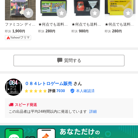
ファミコン ディス
★何点でも送料１
★何点でも送料１
★何点でも送料１
クシステム 謎の村
８５円★ ファミリ
８５円★ ハイウェ
８５円★ ピンボー
1,900
280
980
280
即決
円
即決
円
即決
円
即決
円
雨城(中古)
ーサーキット ファ
イスター ファミコ
ル ファミコン セ1
Yahoo!フリマ
ミコン セ23レ即
ン チ21！レ即発
8レ即発送 FC ソ
発送 FC ソフト 動
送 FC ソフト 動作
フト 動作確認済み
作確認済み
確認済み
質問する
０８４レトロゲーム販売
さん
評価
7030
本人確認済
スピード発送
この出品者は平均24時間以内に発送しています
詳細