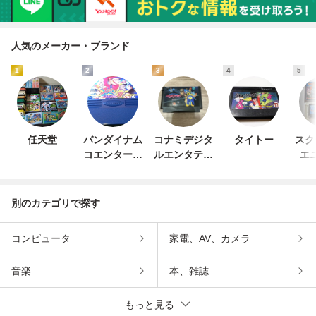
人気のメーカー・ブランド
1
2
3
4
5
任天堂
バンダイナム
コナミデジタ
タイトー
スク
コエンターテ
ルエンタテイ
エ
インメント
ンメント
別のカテゴリで探す
コンピュータ
家電、AV、カメラ
音楽
本、雑誌
もっと見る