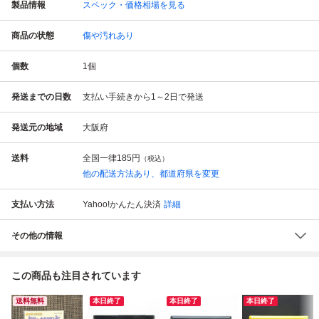
製品情報
スペック・価格相場を見る
商品の状態
傷や汚れあり
個数
1
個
発送までの日数
支払い手続きから1～2日で発送
発送元の地域
大阪府
送料
全国一律
185円
（税込）
他の配送方法あり、都道府県を変更
支払い方法
Yahoo!かんたん決済
詳細
その他の情報
この商品も注目されています
送料無料
本日終了
本日終了
本日終了