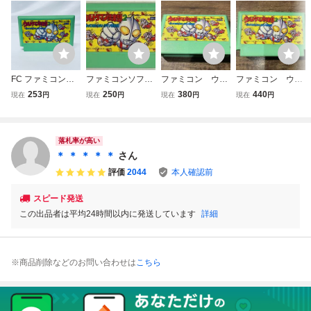
FC ファミコンソ
ファミコンソフト
ファミコン ウル
ファミコン ウル
フト ウルトラマン
ウルトラマン倶楽
トラマン倶楽部
トラマン倶楽部
253
250
380
440
現在
円
現在
円
現在
円
現在
円
倶楽部２ 帰って
部2 帰ってきたウ
2〜帰ってきたウ
2〜帰ってきたウ
きたウルトラマン
ルトラマン倶楽部
ルトラマン倶楽
ルトラマン倶楽
倶楽部 ソフトのみ
動作確認済み
部〜
部〜
起動確認済
落札率が高い
＊ ＊ ＊ ＊ ＊
さん
評価
2044
本人確認前
スピード発送
この出品者は平均24時間以内に発送しています
詳細
※商品削除などのお問い合わせは
こちら