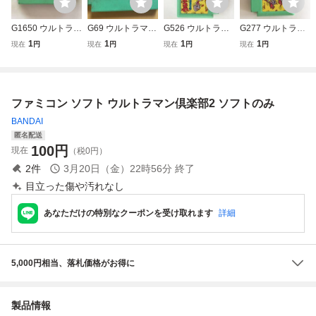
G1650 ウルトラマ
G69 ウルトラマン
G526 ウルトラマ
G277 ウルトラマ
ン倶楽部２
倶楽部2 帰って
ン倶楽部２
ン倶楽部２ 帰っ
1
1
1
1
現在
円
現在
円
現在
円
現在
円
きたウルトラマン
てきたウルトラマ
倶楽部
ン倶楽部
ファミコン ソフト ウルトラマン倶楽部2 ソフトのみ
BANDAI
匿名配送
100
円
現在
（税0円）
2
件
3月20日（金）22時56分
終了
目立った傷や汚れなし
あなただけの特別なクーポンを受け取れます
詳細
5,000円相当、落札価格がお得に
製品情報