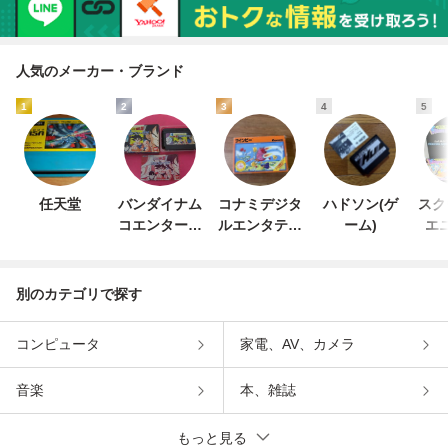
人気のメーカー・ブランド
1
2
3
4
5
任天堂
バンダイナム
コナミデジタ
ハドソン(ゲ
スク
コエンターテ
ルエンタテイ
ーム)
エ
インメント
ンメント
別のカテゴリで探す
コンピュータ
家電、AV、カメラ
音楽
本、雑誌
もっと見る