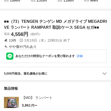
1,000
2,310
1,100
999
現在
円
現在
円
現在
円
即決
円
ン メガドライブ
ールデンアックス
ゲイングランド S
ツ電撃作戦 MD メ
セガ SEGA MEGA
SEGA セガ 箱説付
EGA セガ 箱説付
ガドライブ セガ S
DRIVE MD MCD
【IO
【IO
ega Megadrive メ
帯付き H12/J2751
ガドラ
■■（73）TENGEN テンゲン MD メガドライブ MEGADRI
VE ランパート RAMPART 取説/ケース SEGA セガ■■
4,556
円
現在
（税0円）
13
件
3月19日（木）22時31分
終了
やや傷や汚れあり
あなただけの特別なクーポンを受け取れます
詳細
5,000円相当、落札価格がお得に
製品情報
【MD】 ランパート
3,861
円〜