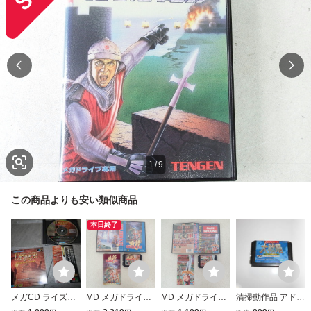
1
/
9
この商品よりも安い類似商品
本日終了
メガCD ライズ・
MD メガドライブ
MD メガドライブ
清掃動作品 アドバ
オブ・ザ・ドラゴ
GOLDEN AXE ゴ
GAIN GROUND
ンスド大戦略 ドイ