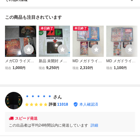
この商品も注目されています
本日終了
本日終了
メガCD ライズ・
新品 未開封 メガ
MD メガドライブ
MD メガドライブ
オブ・ザ・ドラゴ
ドライブ ミニ ME
GOLDEN AXE ゴ
GAIN GROUND
1,000
9,250
2,310
1,100
現在
円
現在
円
現在
円
現在
円
ン メガドライブ
GA FRIVE MD 16
ールデンアックス
ゲイングランド S
セガ SEGA MEGA
BIT BY SEGA メガ
SEGA セガ 箱説付
EGA セガ 箱説付
DRIVE MD MCD
ドライブソフト 4
【IO
【IO
帯付き H12/J2751
0+2タイトル内臓
セガ ゲーム
＊ ＊ ＊ ＊ ＊
さん
評価
11018
本人確認済
スピード発送
この出品者は平均24時間以内に発送しています
詳細