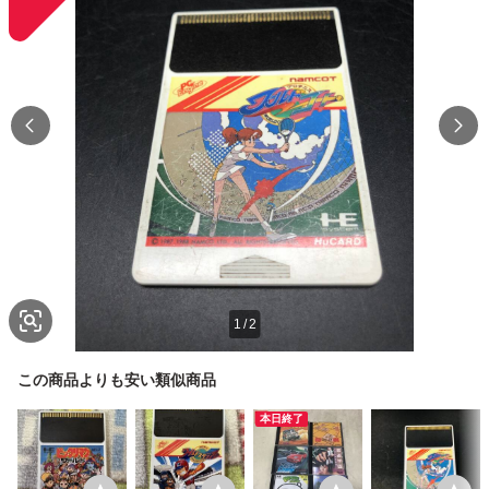
1
/
2
この商品よりも安い類似商品
本日終了