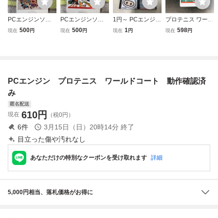
PCエンジンソフ
PCエンジンソフ
1円～ PCエンジン
プロテニス ワール
ト ビックリマンワ
ト プロ野球ワール
HuCARD ゼロヨ
ドコート 商品説明
500
500
1
598
現在
円
現在
円
現在
円
現在
円
ールド
ドスタジアム
ンチャンプ ファイ
必読！！ 良品
ナルマッチテニス
他
PCエンジン プロテニス ワールドコート 動作確認済
み
匿名配送
610
円
現在
（税0円）
6
件
3月15日（日）20時14分
終了
目立った傷や汚れなし
あなただけの特別なクーポンを受け取れます
詳細
5,000円相当、落札価格がお得に