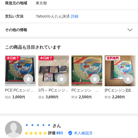
発送元の地域
東京都
支払い方法
Yahoo!かんたん決済
詳細
その他の情報
この商品も注目されています
本日終了
本日終了
送料無料
PCE PCエンジン
1円～ PCエンジン
PCエンジン プ
[PCエンジン][送料
HuCARD ナムコ
HuCARD ソフト
ロテニス ワールド
無料] HuCARD プ
1,000
3,690
2,500
2,280
現在
円
現在
円
即決
円
即決
円
プロテニスワール
ビックリマンワー
コート ナムコ
ロテニス ワールド
ドコート
ルド これがプロ野
コート アンケート
球89 他
ハガキあり
＊ ＊ ＊ ＊ ＊
さん
評価
893
本人確認済